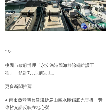
" />
桃園市政府辦理「永安漁港觀海橋除鏽維護工
程」，預計7月底前完工。
更多新聞推薦
●
南市藍營議員建議拆烏山頭水庫觸底光電板 黃
偉哲允諾反映在地心聲