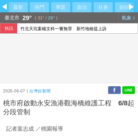
最新
熱門
專題
政治
社會
財經
29°
臺北市
氣象
(
31°
/
28°
)
快訊
竹北天坑案楊文科一審無罪 新竹地檢提上訴
市場靜待美非農數據 股匯同步盤整新台幣終止連2升
財部：7月對美出口年增幅收斂 18個月以來低點
芬蘭邊防大升級 強化反無人機防禦網
2026-06-07 |
台灣好新聞
桃市府啟動永安漁港觀海橋維護工程 6/8起
分段管制
記者葉志成 ／桃園報導