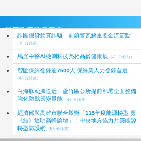
最新政府消息新聞
詐團假貸款真詐騙 前鎮警瓦解重要金流節點
(39 分鐘前)
馬光中醫AI檢測科技亮相高齡健康展
(41 分鐘前)
智匯保經登錄逾7500人 保經業人力登錄首選
(48 分鐘前)
白海豚颱風逼近 蘆竹區公所提前部署全面整備
強化防颱應變量能
(48 分鐘前)
經濟部與高雄市聯合舉辦「115年度能源轉型 廉
《結》透明高峰論壇」：中央地方協力共築能源
轉型防護網
(58 分鐘前)