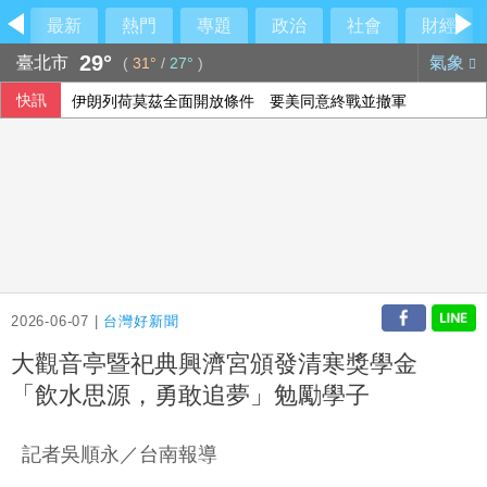
最新
熱門
專題
政治
社會
財經
29°
臺北市
氣象
(
31°
/
27°
)
快訊
伊朗列荷莫茲全面開放條件 要美同意終戰並撤軍
里約直升機墜毀 哥倫比亞一家3名女性罹難
2026-06-07 |
台灣好新聞
大觀音亭暨祀典興濟宮頒發清寒獎學金
「飲水思源，勇敢追夢」勉勵學子
記者吳順永／台南報導