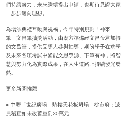
們持續努力，未來繼續提出申請，也期待見證大家
一步步邁向理想。
為增添典禮互動與祝福，今年特別規劃「神來一
筆」文昌筆抽獎活動，由廟方準備經文昌帝君加持
的文昌筆，提供受獎人參與抽獎，期盼學子在求學
及未來各項考試中皆能文思泉湧、下筆有神，將智
慧與努力化為實際成果，在人生道路上持續發光發
熱。
更多新聞推薦
●
中壢「世紀廣場」騎樓天花板坍塌 桃市府：派
員稽查如未改善重罰30萬元