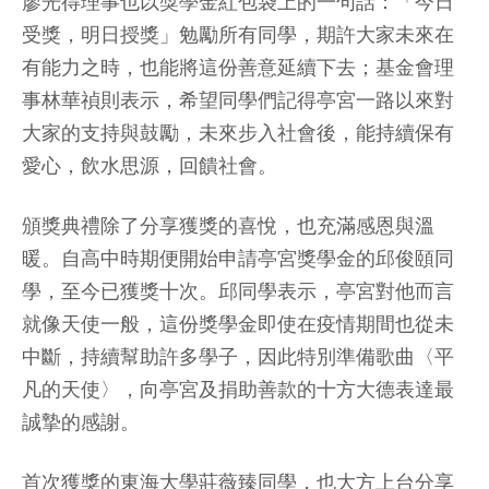
廖光得理事也以獎學金紅包袋上的一句話：「今日
受獎，明日授獎」勉勵所有同學，期許大家未來在
有能力之時，也能將這份善意延續下去；基金會理
事林華禎則表示，希望同學們記得亭宮一路以來對
大家的支持與鼓勵，未來步入社會後，能持續保有
愛心，飲水思源，回饋社會。
頒獎典禮除了分享獲獎的喜悅，也充滿感恩與溫
暖。自高中時期便開始申請亭宮獎學金的邱俊頤同
學，至今已獲獎十次。邱同學表示，亭宮對他而言
就像天使一般，這份獎學金即使在疫情期間也從未
中斷，持續幫助許多學子，因此特別準備歌曲〈平
凡的天使〉，向亭宮及捐助善款的十方大德表達最
誠摯的感謝。
首次獲獎的東海大學莊薇臻同學，也大方上台分享