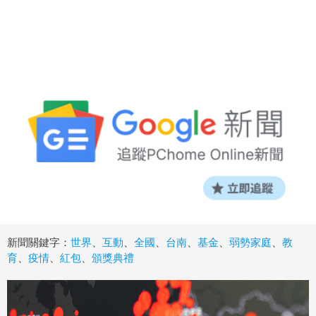
新聞關鍵字：
世界
、
互動
、
全國
、
台南
、
基金
、
弱勢家庭
、
教
育
、
疫情
、
紅包
、
頒獎典禮