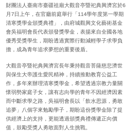
財團法人臺南市臺疆祖廟大觀音亭暨祀典興濟宮於6
月7日上午，在官廳前庭舉行「114學年度第一學期
清寒獎學金頒獎典禮」，由府城觀興文化藝術基金
會吳福明會長代表頒發獎學金，表揚來自全國各地
優秀受獎學生，期盼透過實際行動減輕學子求學負
擔，成為青年追求夢想的重要後盾。
大觀音亭暨祀典興濟宮長年秉持觀音菩薩慈悲濟世
與保生大帝護生愛民精神，持續推動教育公益工
作，多年來辦理清寒獎學金，希望透過宗教力量關
懷弱勢家庭子女，讓有志向學的青年不因經濟因素
而中斷求學之路，吳福明會長以「飲水思源，勇敢
追夢」八個字來勉勵學子，期盼這份獎學金除了提
供經濟上的支持，更能透過頒獎典禮傳遞正向價
值，鼓勵受獎人勇敢面對人生挑戰。