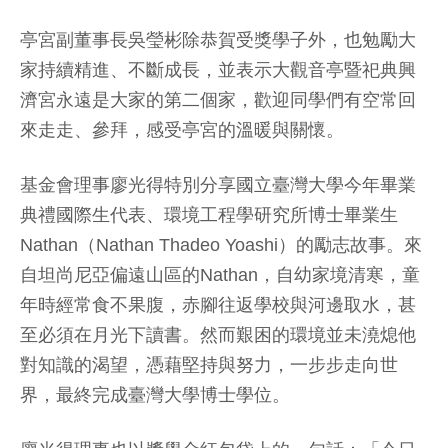
亭宮副董事長吳瑩彬除恭賀受獎學子外，也勉勵大
家持續精進、不斷成長，並表示大觀音亭暨祀典興
濟宮永遠是大家的第二個家，歡迎同學們有空常回
來走走、參拜，感受亭宮的溫暖與關懷。
基金會理事廖光得特別分享國立臺灣大學今年畢業
典禮國際生代表、環境工程學研究所博士畢業生
Nathan（Nathan Thadeo Yoashi）的勵志故事。來
自坦尚尼亞偏遠山區的Nathan，自幼家境清寒，童
年時經常食不果腹，赤腳往返學校與河邊取水，甚
至必須在月光下讀書。然而艱困的環境並未澆熄他
對知識的渴望，憑藉堅持與努力，一步步走向世
界，最終完成臺灣大學博士學位。