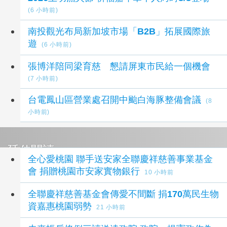
(6 小時前)
南投觀光布局新加坡市場「B2B」拓展國際旅
遊
(6 小時前)
張博洋陪同梁育慈 懇請屏東市民給一個機會
(7 小時前)
台電鳳山區營業處召開中颱白海豚整備會議
(8
小時前)
延伸閱讀
全心愛桃園 聯手送安家全聯慶祥慈善事業基金
會 捐贈桃園市安家實物銀行
10 小時前
全聯慶祥慈善基金會傳愛不間斷 捐170萬民生物
資嘉惠桃園弱勢
21 小時前