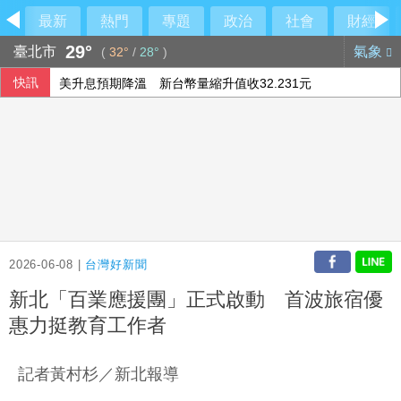
最新
熱門
專題
政治
社會
財經
29°
臺北市
氣象
(
32°
/
28°
)
快訊
美升息預期降溫 新台幣量縮升值收32.231元
馬德共諜案同夥再加一 運輸兵涉洩作戰計畫遭起訴
中職雄鷹簽下永田颯太郎 12日加盟儀式公布合約
【內幕】竹北市藍白分裂衝擊新竹縣長選戰 「聯合治理」成
2026-06-08 |
台灣好新聞
新北「百業應援團」正式啟動 首波旅宿優
惠力挺教育工作者
記者黃村杉／新北報導