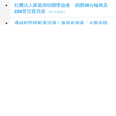
社團法人家庭婦幼關懷協會 捐贈36台輪椅及
220育兒寶貝袋
(36 分鐘前)
通緝犯想搭船逃澎湖！海巡布袋港「火眼金睛」
逮人
(52 分鐘前)
母女外出失聯一週 新城警細心追查助平安返家
(56 分鐘前)
法國坎城獨臂影帝賈梅．德布茲《長尾豹歷險
記》飆演技搞笑
(57 分鐘前)
延伸閱讀
「藥駕黑數」高於酒駕？藥師公會籲借鏡英挪修
法
4 小時前
挪威簡化流程 陸上風電與輸配電開發週期減
半
7 小時前