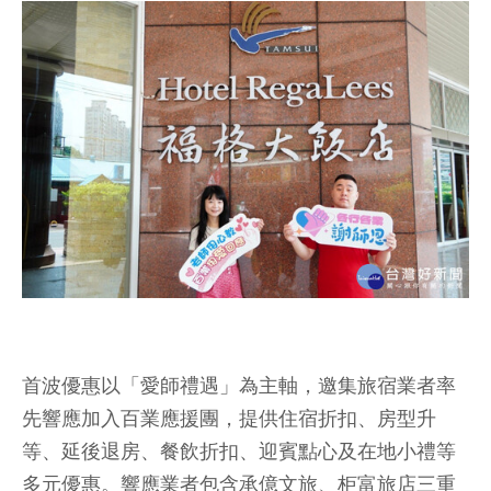
首波優惠以「愛師禮遇」為主軸，邀集旅宿業者率
先響應加入百業應援團，提供住宿折扣、房型升
等、延後退房、餐飲折扣、迎賓點心及在地小禮等
多元優惠。響應業者包含承億文旅、柜富旅店三重