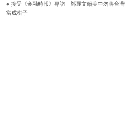
●
接受《金融時報》專訪 鄭麗文籲美中勿將台灣
當成棋子