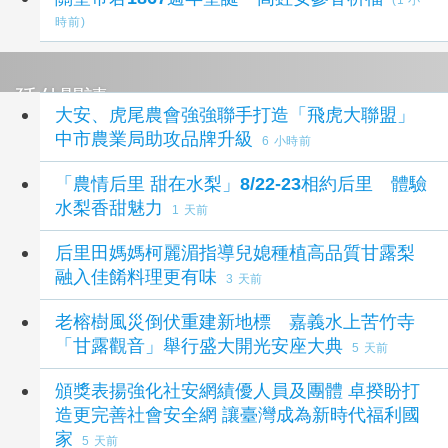
(1 小
時前)
延伸閱讀
大安、虎尾農會強強聯手打造「飛虎大聯盟」
中市農業局助攻品牌升級
6 小時前
「農情后里 甜在水梨」8/22-23相約后里 體驗
水梨香甜魅力
1 天前
后里田媽媽柯麗湄指導兒媳種植高品質甘露梨
融入佳餚料理更有味
3 天前
老榕樹​風災倒伏重建新地標 嘉義水上苦竹寺
「甘露觀音」舉行盛大開光安座大典
5 天前
頒獎表揚強化社安網績優人員及團體 卓揆盼打
造更完善社會安全網 讓臺灣成為新時代福利國
家
5 天前