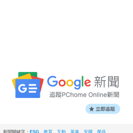
新聞關鍵字：
ESG
、
教育
、
互動
、
單車
、
安國
、
榮昌