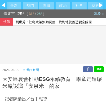
最新
熱門
專題
政治
社會
財經
29°
臺北市
氣象
(
31°
/
28°
)
快訊
劉世芳：社宅政策滾動調整 找到地就蓋恐變空餘屋
外野助殺王連霸中 郭天信喊話挑戰生涯百助殺
中磊前7月營收創同期新高 年增逾5成
獅隊屢遭完封 陳傑憲：林安可這種天才也願改變
2026-06-09 |
台灣好新聞
大安區農會推動ESG永續教育 學童走進碾
米廠認識「安泉米」的家
記者陳榮昌／台中報導