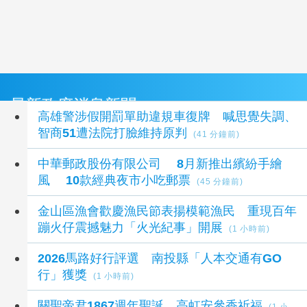
最新政府消息新聞
高雄警涉假開罰單助違規車復牌 喊思覺失調、
智商51遭法院打臉維持原判
(41 分鐘前)
中華郵政股份有限公司 8月新推出繽紛手繪
風 10款經典夜市小吃郵票
(45 分鐘前)
金山區漁會歡慶漁民節表揚模範漁民 重現百年
蹦火仔震撼魅力「火光紀事」開展
(1 小時前)
2026馬路好行評選 南投縣「人本交通有GO
行」獲獎
(1 小時前)
關聖帝君1867週年聖誕 高虹安參香祈福