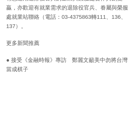
贏，亦歡迎有就業需求的退除役官兵、眷屬與榮服
處就業站聯絡（電話：03-4375863轉111、136、
137）。
更多新聞推薦
●
接受《金融時報》專訪 鄭麗文籲美中勿將台灣
當成棋子