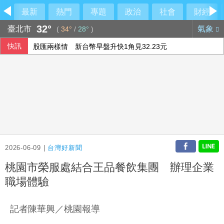
最新
熱門
專題
政治
社會
財經
32°
臺北市
氣象
(
34°
/
28°
)
快訊
股匯兩樣情 新台幣早盤升快1角見32.23元
傳陸客在港投保收益需繳稅 香港保險股受衝擊
侯友宜交棒一尊關公給李四川 背後故事曝光
新台幣開盤升2.5分 為32.29元
2026-06-09 |
台灣好新聞
桃園市榮服處結合王品餐飲集團 辦理企業
職場體驗
記者陳華興／桃園報導