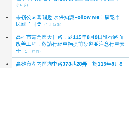
小時前)
果嶺公園闖關趣 水保知識Follow Me！廣邀市
民親子同樂
(1 小時前)
高雄市茄萣區大仁路，於115年8月9日進行路面
改善工程，敬請行經車輛提前改道並注意行車安
全
(1 小時前)
高雄市湖內區湖中路378巷28弄，於115年8月8
日進行路面改善工程，敬請行經車輛提前改道並
注意行車安全
(1 小時前)
延伸閱讀
台北街角解憂故事：那條路、那些夢想和感觸＋
社長的70幅手繪插圖
5 小時前
爸氣升級智慧生活！燦坤滿額抽折疊旗艦機、台