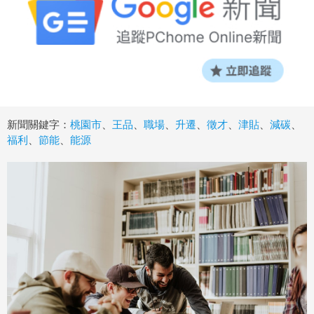
新聞關鍵字：
桃園市
、
王品
、
職場
、
升遷
、
徵才
、
津貼
、
減碳
、
福利
、
節能
、
能源