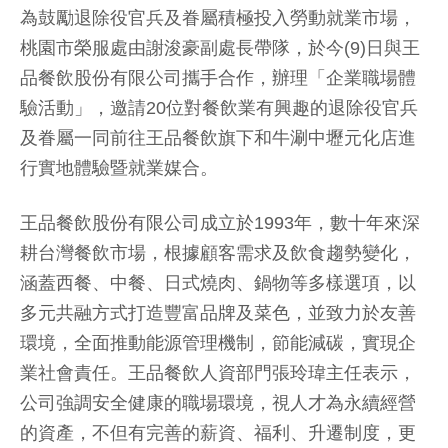
為鼓勵退除役官兵及眷屬積極投入勞動就業市場，
桃園市榮服處由謝浚豪副處長帶隊，於今(9)日與王
品餐飲股份有限公司攜手合作，辦理「企業職場體
驗活動」，邀請20位對餐飲業有興趣的退除役官兵
及眷屬一同
前往王品餐飲旗下和牛涮中壢元化店進
行實地體驗暨就業媒合。
王品餐飲股份有限公司成立於1993年，數十年來深
耕台灣餐飲市場，根據顧客需求及飲食趨勢變化，
涵蓋西餐、中餐、日式燒肉、鍋物等多樣選項，以
多元共融方式打造豐富品牌及菜色，並致力於友善
環境，全面推動能源管理機制，節能減碳，實現企
業社會責任。王品餐飲人資部門張玲瑋主任表示，
公司強調安全健康的職場環境，視人才為永續經營
的資產，不但有完善的薪資、福利、升遷制度，更