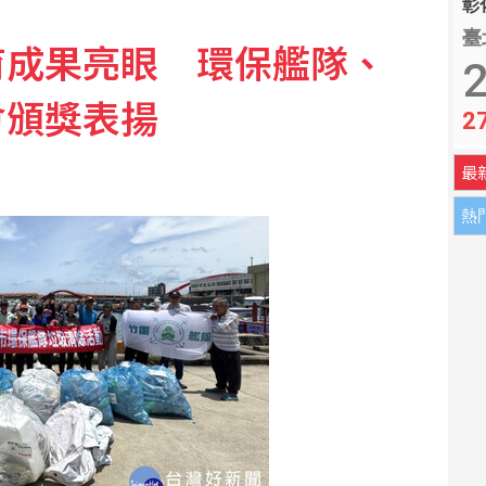
彰化
臺
育成果亮眼 環保艦隊、
2
會頒獎表揚
2
最
熱