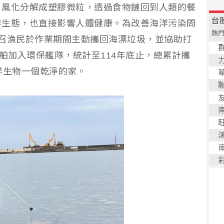
、風化分解成塑膠微粒，透過食物鏈回到人類的餐
洋生態，也直接影響人體健康。為改善海洋污染問
召漁民於作業期間主動攜回海漂垃圾，並協助打
船舶加入環保艦隊，統計至114年底止，總累計攜
海洋生物一個乾淨的家。