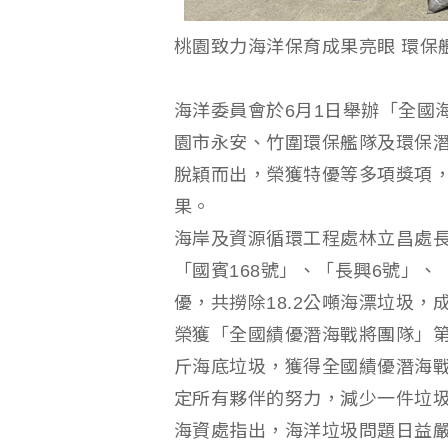
桃園致力海洋保育成果亮眼 環保
海洋委員會於6月1日舉辦「全國
園市永安、竹圍環保艦隊及環保潛
脫穎而出，榮獲特優等多項獎項
果。
海岸及資源循環工程處林立昌處
「國賓168號」、「長興6號」
優，共撈除18.2公噸海漂垃圾
榮獲「全國績優潛海戰將團隊」第
斤海底垃圾，獲得全國績優潛海
定所有夥伴的努力，減少一件垃
海資處指出，海洋垃圾問題日益嚴