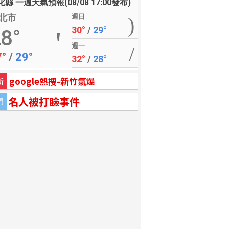
縣 一週天氣預報(08/08 17:00發布)
北市
週日
30°
/
29°
8°
週一
7°
/
29°
32°
/
28°
google熱搜-新竹氣爆
新
名人被打臉事件
門