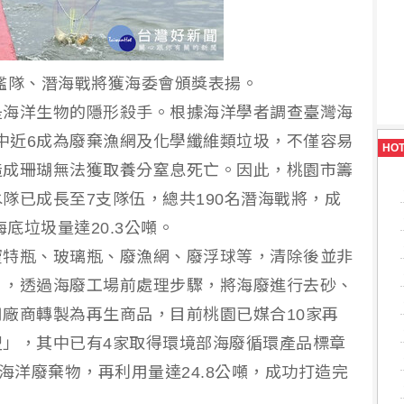
艦隊、潛海戰將獲海委會頒獎表揚。
是海洋生物的隱形殺手。根據海洋學者調查臺灣海
其中近6成為廢棄漁網及化學纖維類垃圾，不僅容易
HO
造成珊瑚無法獲取養分窒息死亡。因此，桃園市籌
隊已成長至7支隊伍，總共190名潛海戰將，成
底垃圾量達20.3公噸。
寶特瓶、玻璃瓶、廢漁網、廢浮球等，清除後並非
」，透過海廢工場前處理步驟，將海廢進行去砂、
廠商轉製為再生商品，目前桃園已媒合10家再
」，其中已有4家取得環境部海廢循環產品標章
的海洋廢棄物，再利用量達24.8公噸，成功打造完