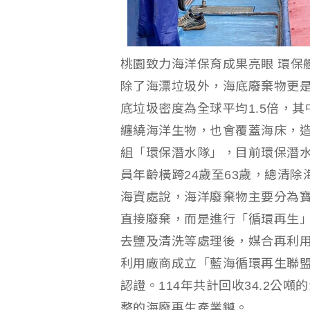
桃園致力海洋保育成果亮眼 環保
除了海漂垃圾外，海底廢棄物更
底垃圾密度為全球平均1.5倍，
纏繞海洋生物，也會覆蓋海床，
組「環保潛水隊」，目前環保潛水
員年齡橫跨24歲至63歲，總清除海
海資處說，海洋廢棄物主要分為
直接廢棄，而是進行「循環再生
去鹽及清洗等處理後，媒合再利用
利用廠商成立「藍海循環再生聯盟
認證。114年共計回收34.2公噸
整的海廢再生產業鏈。