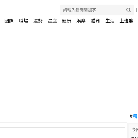
國際
職場
運勢
星座
健康
娛樂
體育
生活
上班族
 一路陪伴兒子闖蕩足壇
#
農
今