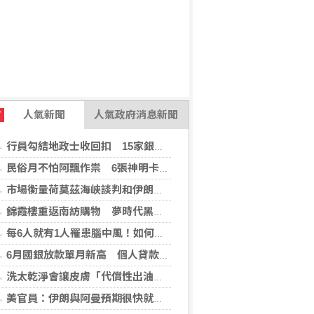
人氣新聞
人氣政府消息新聞
T
行員勾結地政士收回扣 15家銀行60多人涉案
民俗月不怕阿飄作祟 6張神明卡護佑平安
市場衡量荷莫茲海峽談判和伊朗局勢 油價走高
錦霞樓重返南紡購物 夢時代黑毛屋新開張
每6人就有1人罹患腦中風！如何預防中風？危險因子與治療新進展
6月國銀放款單月新高 個人貸款暴增2575億
洗太乾淨會讓皮膚「代償性出油」？2招擺脫外油內乾的穩膚對策
美官員：伊朗與阿曼預期很快就荷莫茲海峽達成協議