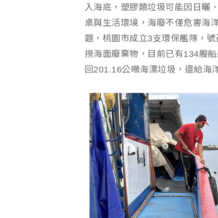
入海底，塑膠類垃圾可能因日曬
桌與生活環境，海廢不僅危害海
題，桃園市成立3支環保艦隊，號
撈海面廢棄物，目前已有134艘
回201.16公噸海漂垃圾，還給