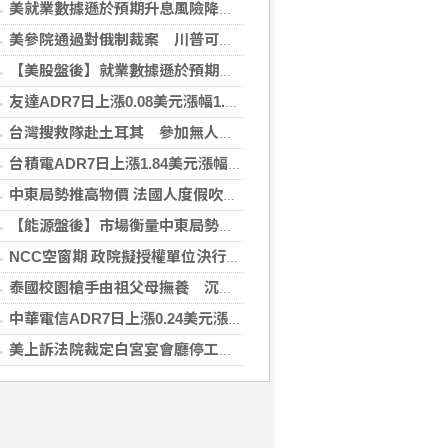
美就業數據遜於預期升息風險降低 美股收紅
美參院通過對俄制裁案 川普可課俄商品最高500%關稅
【美股盤後】就業數據遜於預期升息風險降 收紅
友達ADR7日上漲0.08美元漲幅1.06%折台股24.70元
台灣搜救隊赴土耳其 參加無人機整合激流救援訓練
台積電ADR7日上漲1.84美元漲幅0.44%折台股2712.45元
中東局勢推高物價 法國人度假吹起「平價風」
【能源盤後】市場衡量中東局勢 油價走高
NCC空窗期 政院擬授權單位決行藍牙器材等業務
泰國校園槍手由祖父母撫養 沉默少友案發前疑遭霸凌
中華電信ADR7日上漲0.24美元漲幅0.57%折台股137.29元
美上訴法院裁定白宮宴會廳停工 川普誓言上訴最高院