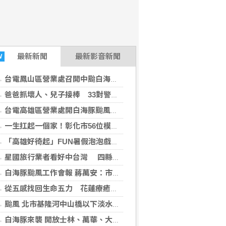
最新
新聞
最新影音新聞
W
台電鳳山區營業處召開中颱白海豚整備會議
爸爸抓壞人、兒子接棒 33對警界父子暖心同框
台電高雄區營業處開白海豚颱風災害整備會議
一生扛起一個家！彰化市56位模範父親獲表揚
「高雄好徛起」FUN暑假泡泡戲水樂園開張囉
星國旅行業者看好中台灣 四縣市攜手拓展國際旅遊商機
白海豚颱風工作會報 蔣萬安：市府團隊嚴陣以待
從五感找回生命五力 花蓮療癒之境重新定義旅行
颱風 北市基隆河中山橋以下淡水河沿線只出不進
白海豚來襲 開放士林、萬華、大同區部分疏散門周邊紅黃線停車