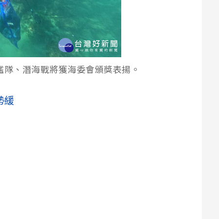
艦隊、潛海戰將獲海委會頒獎表揚。
勢緩