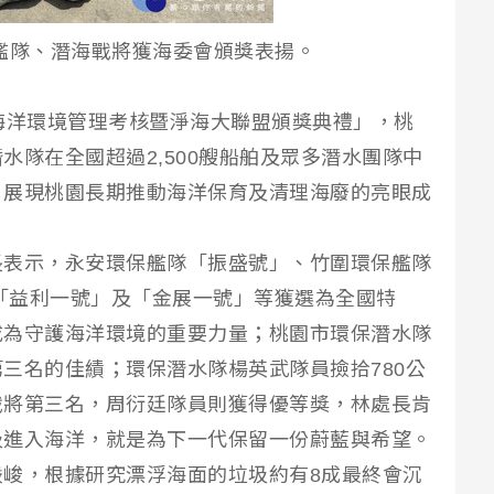
艦隊、潛海戰將獲海委會頒獎表揚。
海洋環境管理考核暨淨海大聯盟頒獎典禮」，桃
水隊在全國超過2,500艘船舶及眾多潛水團隊中
，展現桃園長期推動海洋保育及清理海廢的亮眼成
長表示，永安環保艦隊「振盛號」、竹圍環保艦隊
、「益利一號」及「金展一號」等獲選為全國特
，成為守護海洋環境的重要力量；桃園市環保潛水隊
三名的佳績；環保潛水隊楊英武隊員撿拾780公
戰將第三名，周衍廷隊員則獲得優等獎，林處長肯
圾進入海洋，就是為下一代保留一份蔚藍與希望。
峻，根據研究漂浮海面的垃圾約有8成最終會沉