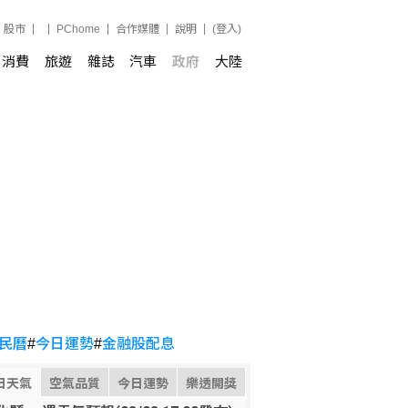
股市
PChome
合作媒體
說明
(登入)
消費
旅遊
雜誌
汽車
政府
大陸
民曆
#
今日運勢
#
金融股配息
日天氣
空氣品質
今日運勢
樂透開獎