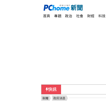
首頁
專題
政治
社會
財經
科技
快訊
梅西父親病逝享壽68歲
新聞
政府消息