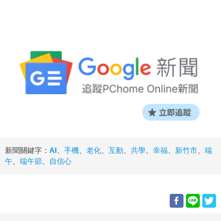
新聞關鍵字：
AI
、
手機
、
老化
、
互動
、
共學
、
幸福
、
新竹市
、
端
午
、
端午節
、
自信心