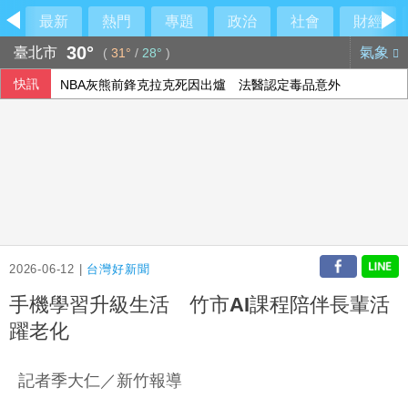
最新
熱門
專題
政治
社會
財經
30°
臺北市
氣象
(
31°
/
28°
)
快訊
NBA灰熊前鋒克拉克死因出爐 法醫認定毒品意外
涉侵占背信 兆基屋管前董事長李建成羈押禁見
父親節壽險業者教戰 爸爸保險三階段策略
公股銀看好新南向放款 發展熱點鎖定澳印星馬
2026-06-12 |
台灣好新聞
手機學習升級生活 竹市AI課程陪伴長輩活
躍老化
記者季大仁／新竹報導