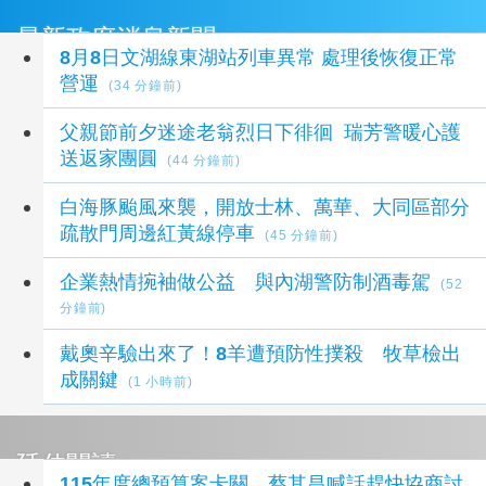
最新政府消息新聞
8月8日文湖線東湖站列車異常 處理後恢復正常
營運
(34 分鐘前)
父親節前夕迷途老翁烈日下徘徊 瑞芳警暖心護
送返家團圓
(44 分鐘前)
白海豚颱風來襲，開放士林、萬華、大同區部分
疏散門周邊紅黃線停車
(45 分鐘前)
企業熱情捥袖做公益 與內湖警防制酒毒駕
(52
分鐘前)
戴奧辛驗出來了！8羊遭預防性撲殺 牧草檢出
成關鍵
(1 小時前)
延伸閱讀
115年度總預算案卡關 蔡其昌喊話趕快協商討