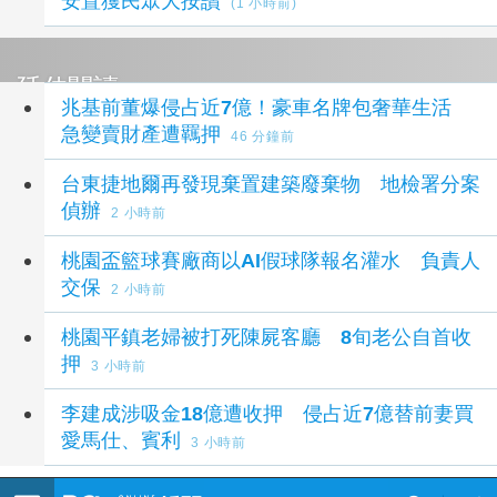
安置獲民眾大按讚
(1 小時前)
延伸閱讀
兆基前董爆侵占近7億！豪車名牌包奢華生活
急變賣財產遭羈押
46 分鐘前
台東捷地爾再發現棄置建築廢棄物 地檢署分案
偵辦
2 小時前
桃園盃籃球賽廠商以AI假球隊報名灌水 負責人
交保
2 小時前
桃園平鎮老婦被打死陳屍客廳 8旬老公自首收
押
3 小時前
李建成涉吸金18億遭收押 侵占近7億替前妻買
愛馬仕、賓利
3 小時前