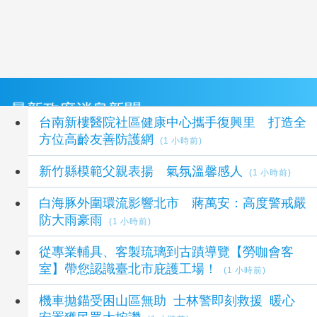
最新政府消息新聞
台南新樓醫院社區健康中心攜手復興里 打造全
方位高齡友善防護網
(1 小時前)
新竹縣模範父親表揚 氣氛溫馨感人
(1 小時前)
白海豚外圍環流影響北市 蔣萬安：高度警戒嚴
防大雨豪雨
(1 小時前)
從專業輔具、客製琉璃到古蹟導覽【勞咖會客
室】帶您認識臺北市庇護工場！
(1 小時前)
機車拋錨受困山區無助 士林警即刻救援 暖心