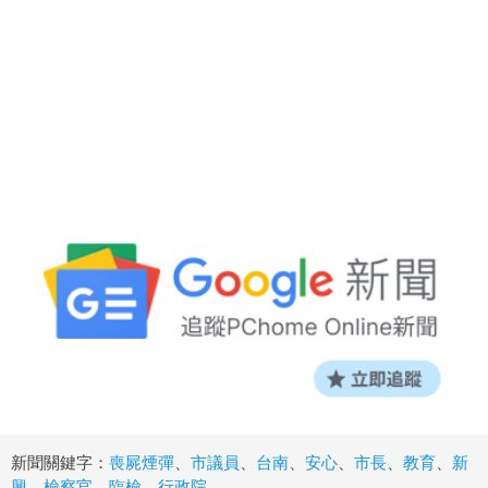
新聞關鍵字：
喪屍煙彈
、
市議員
、
台南
、
安心
、
市長
、
教育
、
新
興
、
檢察官
、
臨檢
、
行政院