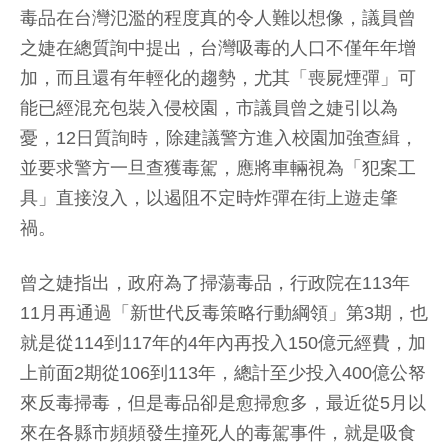
毒品在台灣氾濫的程度真的令人難以想像，議員曾
之婕在總質詢中提出，台灣吸毒的人口不僅年年增
加，而且還有年輕化的趨勢，尤其「喪屍煙彈」可
能已經混充包裝入侵校園，市議員曾之婕引以為
憂，12日質詢時，除建議警方進入校園加強查緝，
並要求警方一旦查獲毒駕，應將車輛視為「犯案工
具」直接沒入，以遏阻不定時炸彈在街上遊走肇
禍。
曾之婕指出，政府為了掃蕩毒品，行政院在113年
11月再通過「新世代反毒策略行動綱領」第3期，也
就是從114到117年的4年內再投入150億元經費，加
上前面2期從106到113年，總計至少投入400億公帑
來反毒掃毒，但是毒品卻是愈掃愈多，最近從5月以
來在各縣市頻頻發生撞死人的毒駕事件，就是吸食