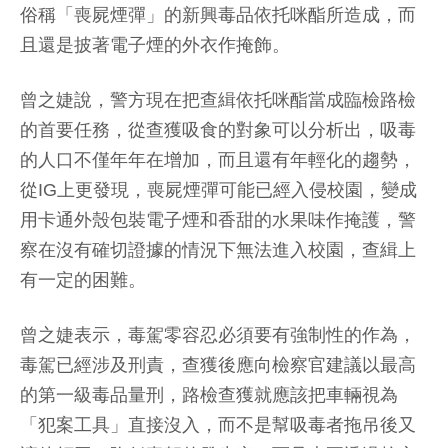
俗稱「喪屍煙彈」的新興毒品依托咪酯所造成，而
且還是披著電子煙的外衣作掩飾。
曾之婕說，警方現在把查緝依托咪酯當成臨檢路檢
的首要任務，從查獲吸食的對象可以分析出，吸毒
的人口不僅年年在增加，而且還有年輕化的趨勢，
從IG上更發現，喪屍煙彈可能已經入侵校園，變成
用卡通外殼包裝電子煙和香甜的水果味作掩護，警
察在沒有確切證據的情況下無法進入校園，查緝上
有一定的困難。
曾之婕表示，毒駕零容忍必須要有強制性的作為，
毒駕已經涉及刑責，查獲後應向檢察官建議以最高
的第一級毒品量刑，路檢查獲就應該把車輛視為
「犯案工具」直接沒入，而不是幫吸毒者拖吊後又