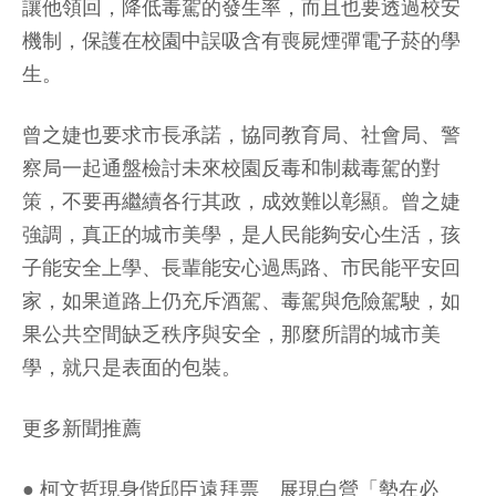
讓他領回，降低毒駕的發生率，而且也要透過校安
機制，保護在校園中誤吸含有喪屍煙彈電子菸的學
生。
曾之婕也要求市長承諾，協同教育局、社會局、警
察局一起通盤檢討未來校園反毒和制裁毒駕的對
策，不要再繼續各行其政，成效難以彰顯。曾之婕
強調，真正的城市美學，是人民能夠安心生活，孩
子能安全上學、長輩能安心過馬路、市民能平安回
家，如果道路上仍充斥酒駕、毒駕與危險駕駛，如
果公共空間缺乏秩序與安全，那麼所謂的城市美
學，就只是表面的包裝。
更多新聞推薦
●
柯文哲現身偕邱臣遠拜票 展現白營「勢在必