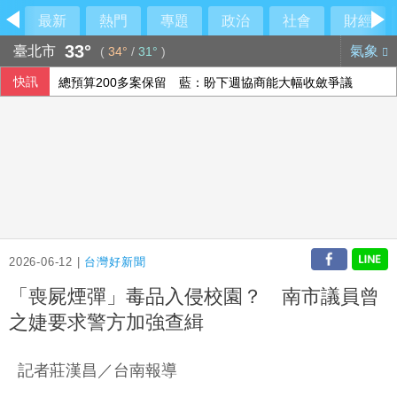
最新
熱門
專題
政治
社會
財經
33°
臺北市
氣象
(
34°
/
31°
)
快訊
總預算200多案保留 藍：盼下週協商能大幅收斂爭議
父親節重生！他確診第四期胰臟癌 歷經16個月治療病況穩定
韓國極端高溫持續 政府強化跨部會緊急應變機制
為新資料中心供電 亞馬遜投資德州燃氣發電廠
2026-06-12 |
台灣好新聞
「喪屍煙彈」毒品入侵校園？ 南市議員曾
之婕要求警方加強查緝
記者莊漢昌／台南報導