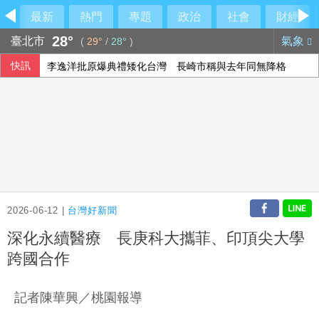
最新
熱門
專題
政治
社會
財經
28°
臺北市
氣象
(
29°
/
28°
)
快訊
李逸洋批原爆典禮矮化台灣 長崎市稱與去年同無降格
傳土耳其限制商船入黑海 官員：船舶通行依然順暢
長崎原爆典禮台灣待遇惹議 日網友質疑「顧忌中國」
台北永豐旺寶職業隊 奪T3X台灣聯賽台北站冠軍
2026-06-12 |
台灣好新聞
深化永續醫療 長庚科大攜菲、印頂尖大學
跨國合作
記者陳華興／桃園報導