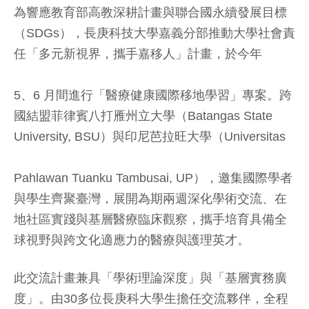
為響應教育部高教深耕計畫與聯合國永續發展目標
（SDGs），長庚科技大學嘉義分部推動大學社會責
任「多元新視界，攜手嘉移人」計畫，於今年
5、6 月間進行「醫療健康國際移地學習」專案。跨
國結盟菲律賓八打雁州立大學（Batangas State
University, BSU）與印尼芭拉旺大學（Universitas
Pahlawan Tuanku Tambusai, UP），邀集國際學者
與學生齊聚臺灣
，展開為期兩週深化學術交流、在
地社區實踐與基層醫療臨床觀察，攜手培育具備全
球視野與跨文化適應力的醫療與護理英才。
此交流計畫兼具「學術理論深度」與「基層實務廣
度」。由30多位長庚科大學生擔任交流夥伴，全程