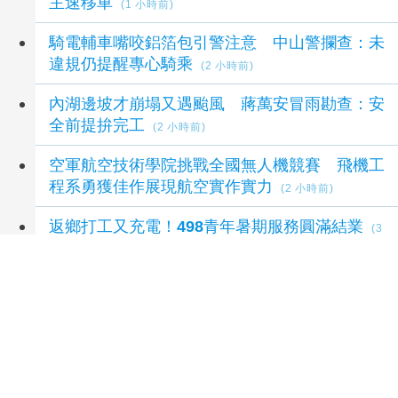
主速移車
(1 小時前)
騎電輔車嘴咬鋁箔包引警注意 中山警攔查：未
違規仍提醒專心騎乘
(2 小時前)
內湖邊坡才崩塌又遇颱風 蔣萬安冒雨勘查：安
全前提拚完工
(2 小時前)
空軍航空技術學院挑戰全國無人機競賽 飛機工
程系勇獲佳作展現航空實作實力
(2 小時前)
返鄉打工又充電！498青年暑期服務圓滿結業
(3
小時前)
延伸閱讀
超人力霸王能飛他也想試！8歲童高處一躍 雙
腳落地當場出事
32 分鐘前
少年走進古崗社區體驗SUP獨木舟 培養健康知