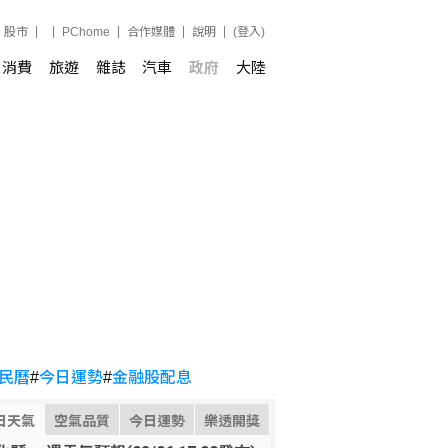
股市
PChome
合作媒體
說明
(登入)
消費
旅遊
雜誌
汽車
政府
大陸
民曆
#
今日運勢
#
金融股配息
日天氣
空氣品質
今日運勢
樂透開獎