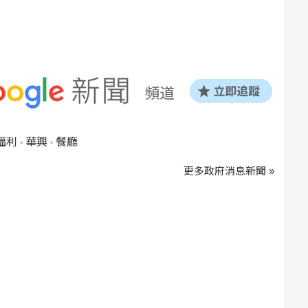
福利
華興
餐廳
、
、
更多政府消息新聞 »