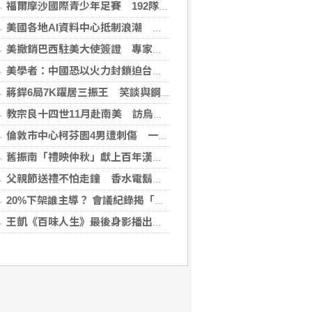
福爾摩沙國際青少年足賽 192隊參賽規模創新高
美國各地AI資料中心抵制浪潮 川普指控北京煽動
美撤銷巴西駐美大使簽證 專家警告加劇外交僵局
美學者：中國恐以火力封鎖迫台屈服 降低國際介入可能
蔣銲6局7K躍居三振王 笑談與鋼龍良性競爭
教宗良十四世11月赴南美 訪烏拉圭、阿根廷和秘魯
倫敦市中心柯芬園4男遭刺傷 一女涉持械攻擊被捕
舊振南「禮映仲秋」獻上百年漢餅心意 百日紅豆入餡經典蛋黃酥、噶瑪蘭聯名月餅、獨特人氣款必嚐
父親節送禮不怕走鐘 香水電鬍刀千年不敗
20%下架誰主導？ 會議紀錄揭「食安辦」提全面下架會牽連下游
王凱《百味人生》最後身影播出！夏宇禾捧信哭喊愛意 劇迷全破防