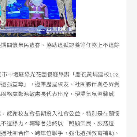
長期關懷榮民遺眷、協助遺孤認養等任務上不遺餘
園市中壢區綠光花園餐廳舉辦「慶祝黃埔建校102
養遺孤宣導」，邀集歷屆校友、社團夥伴與各界貴
民服務處鄭源敏處長代表出席，現場氣氛溫馨感
示，感謝校友會長期投入社會公益，特別是在關懷
上不遺餘力。輔導會始終以「照顧榮民、服務遺
透過社團合作、跨單位聯手，強化遺孤教育補助、