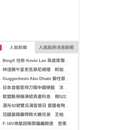
人氣新聞
人氣政府消息新聞
T
BingX 任命 Kevin Lee 為首席策略長，加速推進多資產、以用戶為核心的發展願景
林佳龍午宴史瓦帝尼總理 盼加強各領域雙邊合作
Guggenheim Abu Dhabi 委任首任館長
日本自衛官持刀闖中國使館 法庭上稱促中國改變外交
歐盟動用俄凍結資產利息 撥522億元援助烏克蘭
漢光42號實兵演習首日 愛國者飛彈車高雄罕見現蹤
范國宸開轟悍將大勝兄弟 王柏融再見安雄鷹擒猿
F-16V夜航因降雨偏離跑道 空軍：人員安全飛機輕損