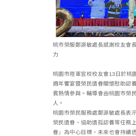
桃市榮服鄭源敏處長感謝校友會
力
桃園市陸軍官校校友會13日於桃
週年饗宴暨榮民遺眷關懷慰助認
賓熱情參與。輔導會由桃園市榮
人。
桃園市榮民服務處鄭源敏處長表
榮民遺眷、協助遺孤認養等任務
眷」為中心目標，未來也會持續