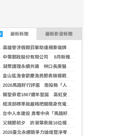
最新
新聞
最新影音新聞
W
高雄警涉假開罰單助違規車復牌 喊思覺失調、智商51遭法院打臉維持原判
中華郵政股份有限公司 8月新推出繽紛手繪風 10款經典夜市小吃郵票
凝聚護理永續共識 林口長庚醫院攜手各界共創健康台灣
金山區漁會歡慶漁民節表揚模範漁民 重現百年蹦火仔震撼魅力「火光紀事」開展
2026馬路好行評選 南投縣「人本交通有GO行」獲獎
關聖帝君1867週年聖誕 高虹安參香祈福
經濟部標準局嚴格把關隨身充電式電器商品安全
台中人本建設 勇奪中央「馬路好行」10項大獎
父親節前夕 許淑華表揚16位模範父親
2026臺北永續競爭力論壇暨淨零行動特展》松山文創登場！ 企業、市民化身淨零英雄，成就臺北永續未來