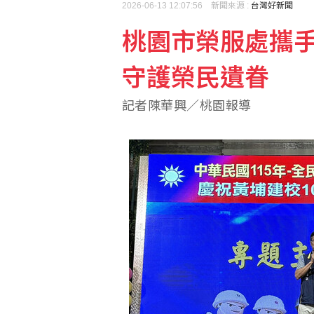
2026-06-13 12:07:56 新聞來源 :
台灣好新聞
桃園市榮服處攜
高市早苗熊本勘災掀論戰
守護榮民遺眷
外送專法上路2週 Uber
記者陳華興／桃園報導