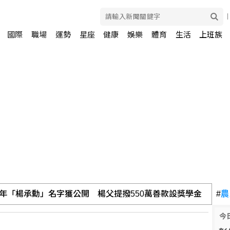
國際
職場
運勢
星座
健康
娛樂
體育
生活
上班族
年「楊承勳」名字獲公開 楊父提撥550萬善款設獎學金
#
農
今
數月頭暈婦人無奈