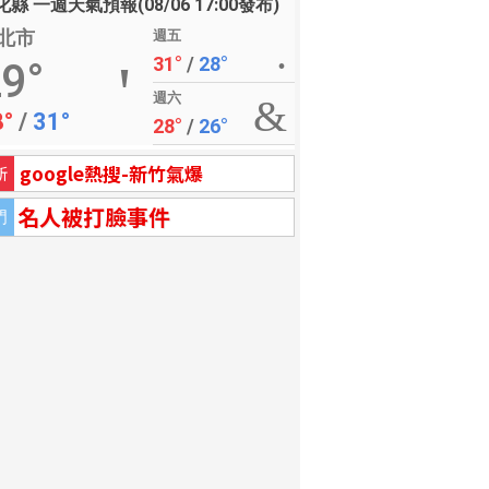
縣 一週天氣預報(08/06 17:00發布)
北市
週五
31°
/
28°
9°
週六
8°
/
31°
28°
/
26°
google熱搜-新竹氣爆
新
名人被打臉事件
門