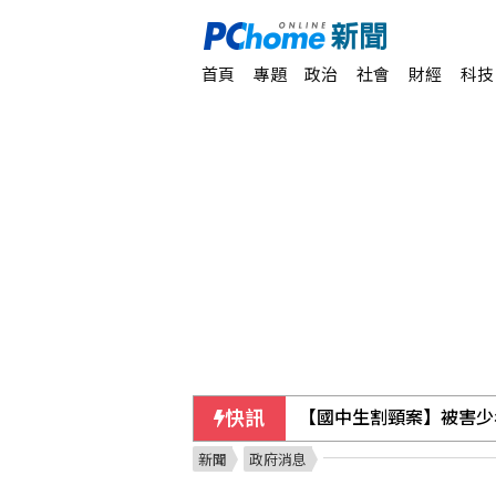
首頁
專題
政治
社會
財經
科技
快訊
【國中生割頸案】被害少
新聞
政府消息
車禍撞頭檢查無礙 連續