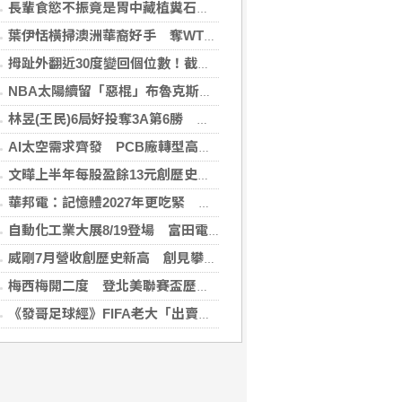
長輩食慾不振竟是胃中藏植糞石？醫用「可樂」化解危機
葉伊恬橫掃澳洲華裔好手 奪WTT橫濱冠軍賽首勝
拇趾外翻近30度變回個位數！截骨矯正助重返登山活動
NBA太陽續留「惡棍」布魯克斯 簽3年23億合約
林昱(王民)6局好投奪3A第6勝 鄭宗哲3度上壘
AI太空需求齊發 PCB廠轉型高階產品迎收成
文曄上半年每股盈餘13元創歷史新高 賺贏2025年全年
華邦電：記憶體2027年更吃緊 啟動高雄廠模組B擴建計畫
自動化工業大展8/19登場 富田電機秀機器人關節模組
威剛7月營收創歷史新高 創見攀同期高點
梅西梅開二度 登北美聯賽盃歷史進球王
《發哥足球經》FIFA老大「出賣足球靈魂」之震撼彈（上）