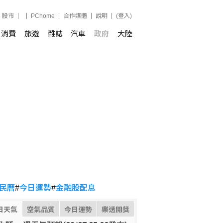
股市
PChome
合作媒體
說明
(登入)
消費
旅遊
雜誌
汽車
政府
大陸
民曆
#
今日運勢
#
金融股配息
日天氣
空氣品質
今日運勢
樂透開獎