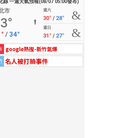
縣 一週天氣預報(08/07 05:00發布)
北市
週六
30°
/
28°
3°
週日
1°
/
34°
31°
/
27°
google熱搜-新竹氣爆
新
名人被打臉事件
門