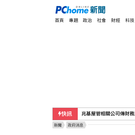
首頁
專題
政治
社會
財經
科技
快訊
兆基屋管相關公司傳財務
新聞
政府消息
男子到江和樹服務處要道