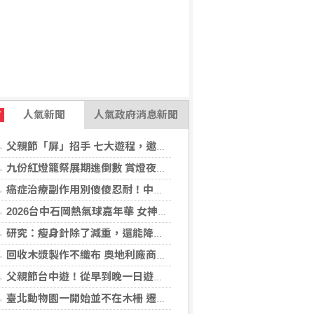
人氣新聞
人氣政府消息新聞
T
父親節「屏」招手 七大遊程，邀您陪爸爸一起過節「趣」！
九份紅燈籠祭展期進倒數 賞燈夜遊解謎集章「趣」！
癌症治療副作用別傻傻忍耐！中醫個人化體質調理 助癌友緩解疲憊與不適
2026台中石岡熱氣球嘉年華 女神台東天后宮媽祖以熱氣球造型、李多慧一起加持助陣
研究：瘦身針除了減重，還能降低罹癌機率
回收木漿製作不織布 奧地利廠商得獎
父親節台中遊！從早到晚一日遊行程推薦，美食、美景一次滿足！
臺北動物園一開始並不在木柵 遷園40周年之際，舉辧「與象同在、迎象未來」特展！