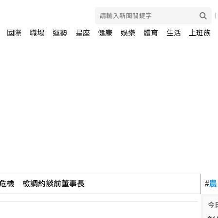
國際
職場
運勢
星座
健康
娛樂
體育
生活
上班族
危機 檢調約談前董事長
#
農
今
歉 一句話讓人發毛