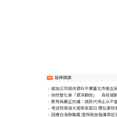
延伸閱讀
威加公司提供資料不實臺北市衛生局
徐欣瑩化身「資深獅迷」 為攻城
教育局嚴正抗議：請民代停止以不
考試院南海大冒險家庭日 周弘憲院
因應白海豚颱風 環保局加強溝渠巡清