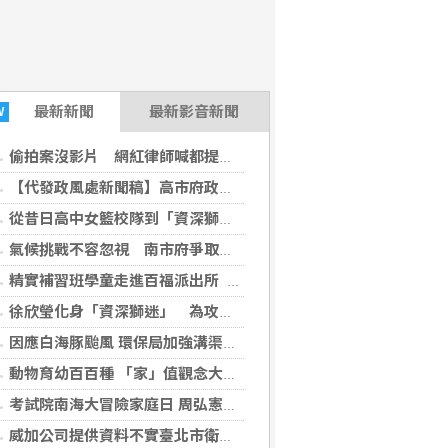
最新
新聞
最新影音新聞
W
偷拍案沒影片 網紅律師喊都提告 法界：須具備侵權要件
【代發政風處新聞稿】高市府政風處跨域簽署MOU 領航公部門AI誠信治理
從昔日高中女籃校隊到「資深獅迷」 徐欣瑩現身攻城獅開訓為球隊加油
氣候挑戰不容忽視 南市府爭取加碼20億元治水預算
精實補習班學童走進百福派出所 體驗警察日常強化安全觀念
徐欣瑩化身「資深獅迷」 為攻城獅球隊加油
因應白海豚颱風 環保局加強溝渠巡清 全力防颱整備 守護市民安全
動物育幼百百種 「家」值觀念大不同
考試院南海大冒險家庭日 周弘憲院長領航與同仁眷屬歡度奇幻航程
威加公司提供資料不實臺北市衛生局依法重罰300萬元 續查苦茶油及原料下游