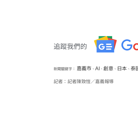
嘉義市
AI
創意
日本
泰
新聞關鍵字：
、
、
、
、
記者：記者陳致愷／嘉義報導