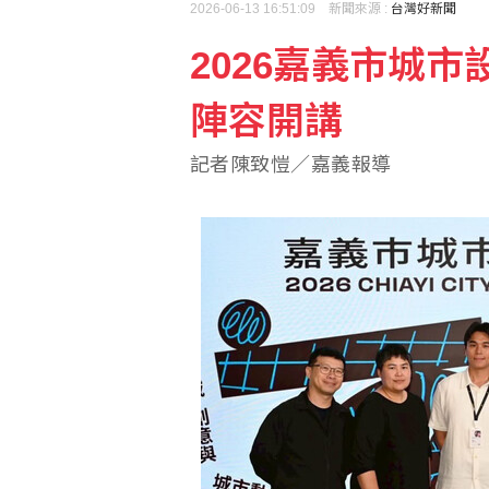
2026-06-13 16:51:09 新聞來源 :
台灣好新聞
2026嘉義市城
麥考爾：中國比俄羅斯難
陣容開講
咳一聲就漏尿？尿失禁是
記者陳致愷／嘉義報導