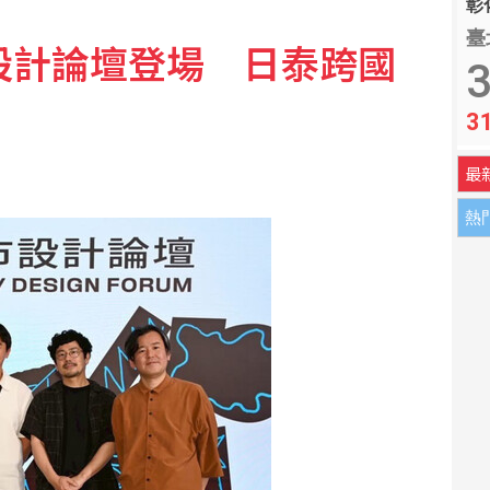
彰化
臺
市設計論壇登場 日泰跨國
對付 無人機有助台灣防衛
3
3
老化自然現象？醫揭：不同尿失禁的治療方式
最
熱