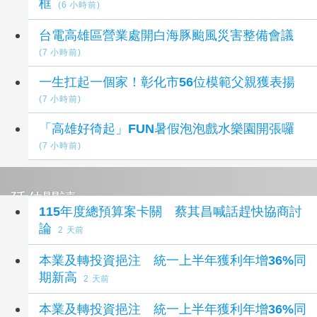
框
(6 小時前)
台電高雄區營業處開白海豚颱風災害整備會議
(7 小時前)
一生扛起一個家！彰化市56位模範父親獲表揚
(7 小時前)
「高雄好徛起」FUN暑假泡泡戲水樂園開張囉
(7 小時前)
延伸閱讀
115年度總預算案卡關 蔡其昌喊話趕快協商討
論
2 天前
本業及轉投資挹注 統一上半年獲利年增36%同
期新高
2 天前
本業及轉投資挹注 統一上半年獲利年增36%同