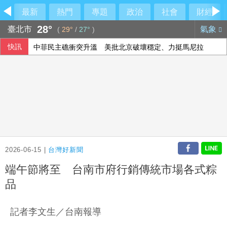
最新
熱門
專題
政治
社會
財經
28°
臺北市
氣象
(
29°
/
27°
)
快訊
中菲民主礁衝突升溫 美批北京破壞穩定、力挺馬尼拉
2026-06-15 |
台灣好新聞
端午節將至 台南市府行銷傳統市場各式粽
品
記者李文生／台南報導