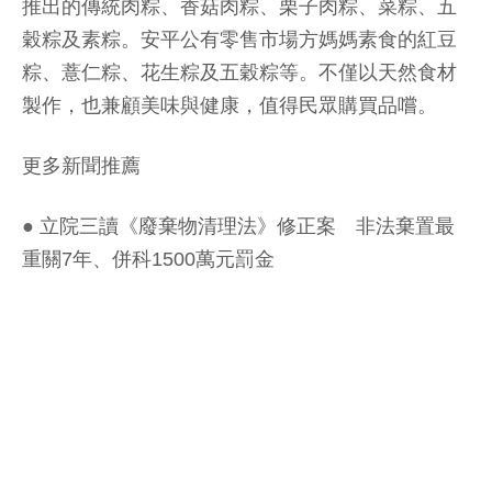
推出的傳統肉粽、香菇肉粽、栗子肉粽、菜粽、五
穀粽及素粽。安平公有零售市場方媽媽素食的紅豆
粽、薏仁粽、花生粽及五穀粽等。不僅以天然食材
製作，也兼顧美味與健康，值得民眾購買品嚐。
更多新聞推薦
●
立院三讀《廢棄物清理法》修正案 非法棄置最
重關7年、併科1500萬元罰金