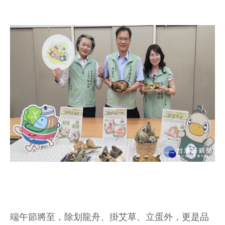
端午節將至，除划龍舟、掛艾草、立蛋外，更是品