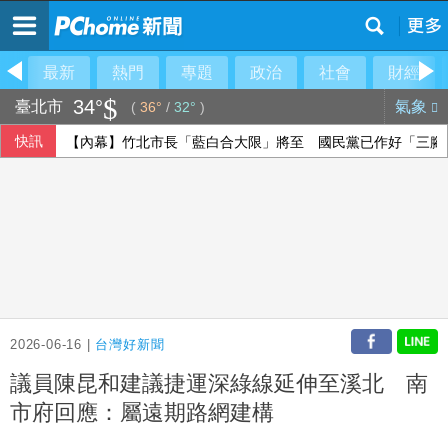
最新
熱門
專題
政治
社會
財經
34°
臺北市
氣象
(
36°
/
32°
)
快訊
【內幕】竹北市長「藍白合大限」將至 國民黨已作好「三腳
【內幕】竹北市藍白分裂衝擊新竹縣長選戰 「聯合治理」成
菲劃民主礁領海基線 外交部：已向攸關國表達立場
黃光芹專訪沈伯洋稱「徐巧芯說你很好相處」 引發爭議後發
2026-06-16 |
台灣好新聞
議員陳昆和建議捷運深綠線延伸至溪北 南
市府回應：屬遠期路網建構