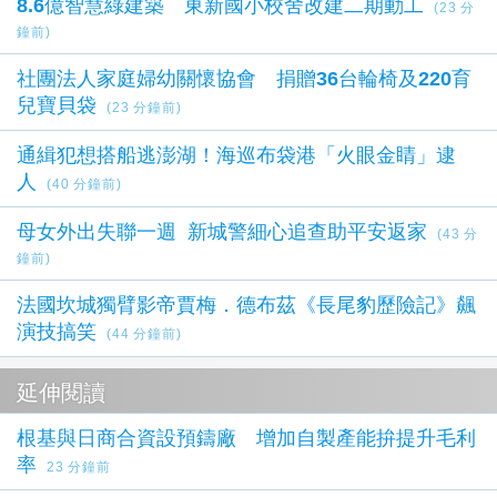
8.6億智慧綠建築 東新國小校舍改建二期動工
(23 分
鐘前)
社團法人家庭婦幼關懷協會 捐贈36台輪椅及220育
兒寶貝袋
(23 分鐘前)
通緝犯想搭船逃澎湖！海巡布袋港「火眼金睛」逮
人
(40 分鐘前)
母女外出失聯一週 新城警細心追查助平安返家
(43 分
鐘前)
法國坎城獨臂影帝賈梅．德布茲《長尾豹歷險記》飆
演技搞笑
(44 分鐘前)
延伸閱讀
根基與日商合資設預鑄廠 增加自製產能拚提升毛利
率
23 分鐘前