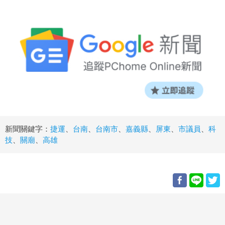
新聞關鍵字：
捷運
、
台南
、
台南市
、
嘉義縣
、
屏東
、
市議員
、
科
技
、
關廟
、
高雄