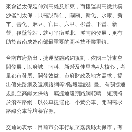
來會從太保延伸到高雄及屏東，而捷運與高鐵共構
沙崙到太保，只需設歸仁、關廟、新化、永康、新
市、善化、麻豆、官田、六甲、柳營、下營、新
營、後壁等站，就可平衡溪北、溪南的發展，更有
助於台南成為南部最重要的高科技產業重鎮。
台南市府指出，捷運整體路網規劃，依國土計畫空
間發展，以府城、南科、新營及佳里為4大核心，考
量都市發展、開發效益、市府財政及地方需求，提
出優先路網及遠期路網等2階段建設計畫。有關捷運
規劃至高鐵太保站，屬捷運遠期路網範疇，短期將
於潛在路網，以公車捷運化、小黃公車、開闢需求
路線公車等培養客源。
交通局表示，目前市公車行駛至嘉義縣太保市，有