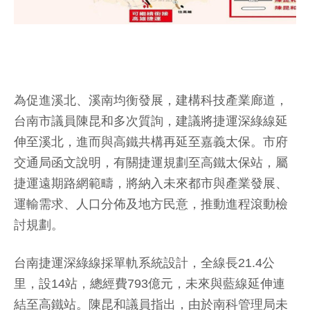
為促進溪北、溪南均衡發展，建構科技產業廊道，
台南市議員陳昆和多次質詢，建議將捷運深綠線延
伸至溪北，進而與高鐵共構再延至嘉義太保。市府
交通局函文說明，有關捷運規劃至高鐵太保站，屬
捷運遠期路網範疇，將納入未來都市與產業發展、
運輸需求、人口分佈及地方民意，推動進程滾動檢
討規劃。
台南捷運深綠線採單軌系統設計，全線長21.4公
里，設14站，總經費793億元，未來與藍線延伸連
結至高鐵站。陳昆和議員指出，由於南科管理局未