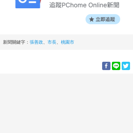
新聞關鍵字：
張善政
、
市長
、
桃園市