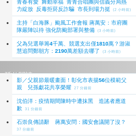
青春有愛 舞動幸福 青青合唱團與信義分局熱
力綻放 反毒拒菸反詐騙 市長到場力挺
(2 小時前)
主持「白海豚」颱風工作會報 蔣萬安：市府團
隊嚴陣以待 強化防颱部署與整備
(3 小時前)
父為兒選舉籌4千萬、競選支出僅1810萬？游淑
慧追問鄭朝方：2190萬差額去哪了
(3 小時前)
延伸閱讀
影／父親節最暖畫面！彰化市表揚56位模範父
親 兒孫獻花共享榮耀
27 分鐘前
沈伯洋：疫情期間陳時中遭抹黑 造謠者應道
歉
31 分鐘前
石崇良傳請辭 蔣萬安問：國安會議開了沒？
37 分鐘前