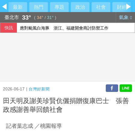
最新
熱門
專題
政治
社會
財經
33°
臺北市
氣象
(
34°
/
31°
)
快訊
應對颱風白海豚 浙江、福建開會商討防禦工作
日本動畫融合大馬多元文化 激盪年輕世代創作想像
伊朗藉海峽協議談判 圖謀將美軍逐出波斯灣
李建成涉吸金18億遭收押 侵占近7億替前妻買愛馬仕、賓利
2026-06-17 |
台灣好新聞
田天明及謝美珍賢伉儷捐贈復康巴士 張善
政感謝善舉回饋社會
記者葉志成 ／桃園報導