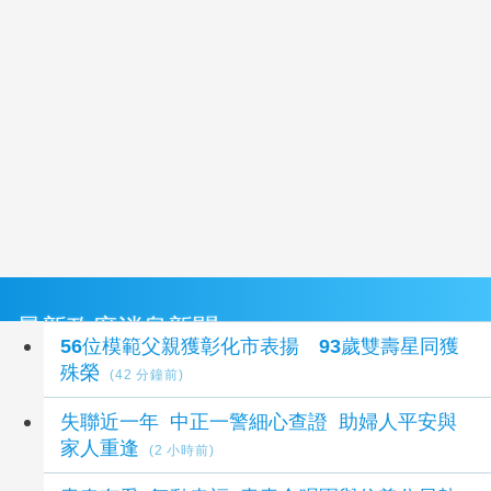
最新政府消息新聞
56位模範父親獲彰化市表揚 93歲雙壽星同獲
殊榮
(42 分鐘前)
失聯近一年 中正一警細心查證 助婦人平安與
家人重逢
(2 小時前)