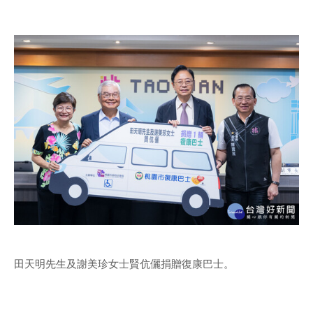
田天明先生及謝美珍女士賢伉儷捐贈復康巴士。