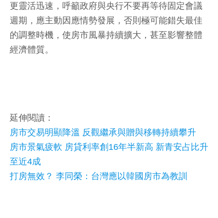
更靈活迅速，呼籲政府與央行不要再等待固定會議
週期，應主動因應情勢發展，否則極可能錯失最佳
的調整時機，使房市風暴持續擴大，甚至影響整體
經濟體質。
延伸閱讀：
房市交易明顯降溫 反觀繼承與贈與移轉持續攀升
房市景氣疲軟 房貸利率創16年半新高 新青安占比升
至近4成
打房無效？ 李同榮：台灣應以韓國房市為教訓