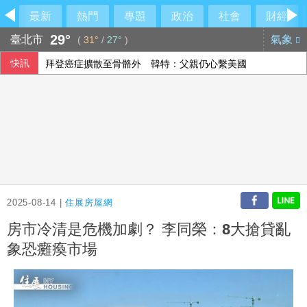
最新
熱門
專題
政治
社會
財經
29°
臺北市
氣象
(
31°
/
27°
)
快訊
拜登癌症擴散至骨骼外 韓特：父親仍心繫美國
里約直升機墜毀 哥倫比亞一家3名女性罹難
2025-08-14 |
住展房屋網
房市冷清是危機加劇？ 李同榮：8大搶貸亂
象恐癱瘓市場