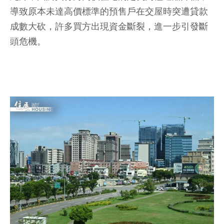
導致原本未達高價標準的預售戶在交屋時突遭貸款
成數大砍，許多買方出現資金斷裂，進一步引發斷
頭危機。