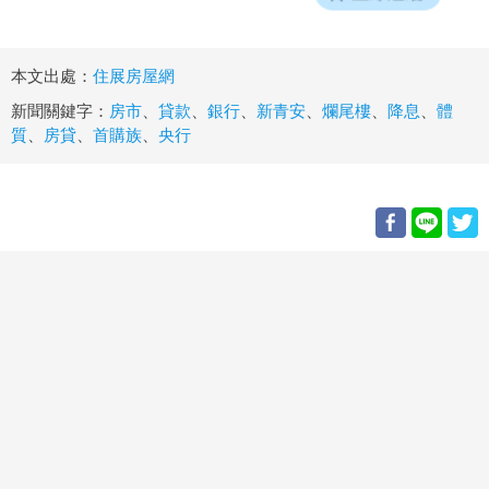
本文出處：
住展房屋網
新聞關鍵字：
房市
、
貸款
、
銀行
、
新青安
、
爛尾樓
、
降息
、
體
質
、
房貸
、
首購族
、
央行