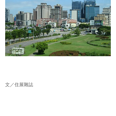
文／住展雜誌