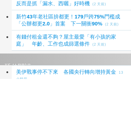
反而是抓「漏水、西曬」好時機
(2 天前)
新竹43年老社區拚都更！179戶跨75%門檻成
「公辦都更2.0」首案 下一關衝90%
(2 天前)
有錢付租金還不夠？屋主最愛「有小孩的家
庭」 年齡、工作也成篩選條件
(2 天前)
延伸閱讀
美伊戰事停不下來 各國央行轉向增持黃金
13
小時前
川普重啟撤換理事庫克行動 再攻擊聯準會獨立
性
21 小時前
美最高法院6月才阻擋解雇令！川普又要撤換聯
準會理事庫克
22 小時前