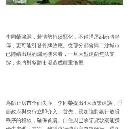
李同榮強調，若情勢持續惡化，不僅購屋糾紛將頻
傳，更可能引發骨牌效應。從部分都會與二線城市
已陸續出現的爛尾樓來看，一旦大型建商無法支
撐，也將對整體市場造成嚴重衝擊。
為防止房市全面失序，李同榮提出4大政策建議，呼
籲政府與央行立即介入。首先，應加強對銀行放貸
秩序的稽核，確保首購、自住與已承諾貸款案能獲
優先處理；其次，建議央行減少定存單發行，釋放