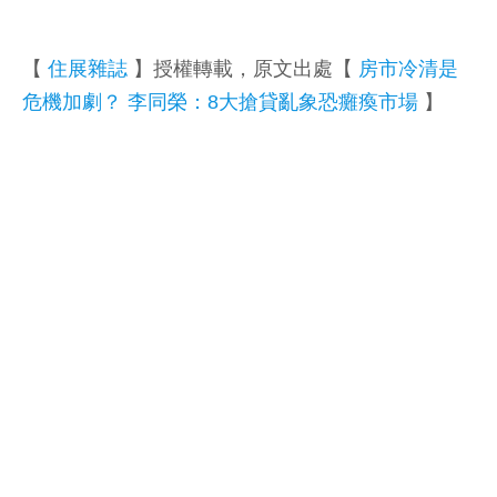
【
住展雜誌
】授權轉載，原文出處【
房市冷清是
危機加劇？ 李同榮：8大搶貸亂象恐癱瘓市場
】