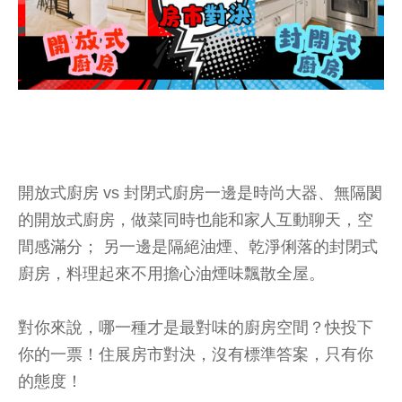
開放式廚房 vs 封閉式廚房一邊是時尚大器、無隔閡
的開放式廚房，做菜同時也能和家人互動聊天，空
間感滿分； 另一邊是隔絕油煙、乾淨俐落的封閉式
廚房，料理起來不用擔心油煙味飄散全屋。
對你來說，哪一種才是最對味的廚房空間？快投下
你的一票！住展房市對決，沒有標準答案，只有你
的態度！