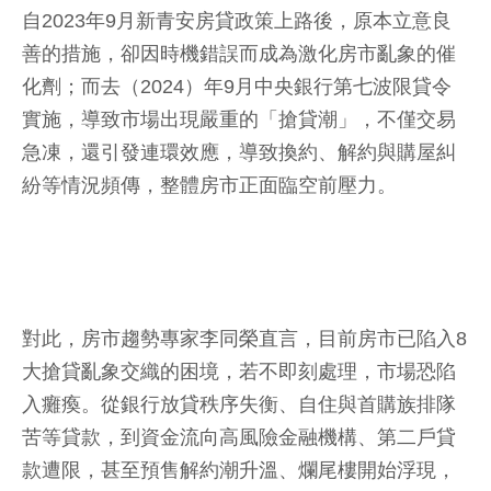
自2023年9月新青安房貸政策上路後，原本立意良
善的措施，卻因時機錯誤而成為激化房市亂象的催
化劑；而去（2024）年9月中央銀行第七波限貸令
實施，導致市場出現嚴重的「搶貸潮」，不僅交易
急凍，還引發連環效應，導致換約、解約與購屋糾
紛等情況頻傳，整體房市正面臨空前壓力。
對此，房市趨勢專家李同榮直言，目前房市已陷入8
大搶貸亂象交織的困境，若不即刻處理，市場恐陷
入癱瘓。從銀行放貸秩序失衡、自住與首購族排隊
苦等貸款，到資金流向高風險金融機構、第二戶貸
款遭限，甚至預售解約潮升溫、爛尾樓開始浮現，