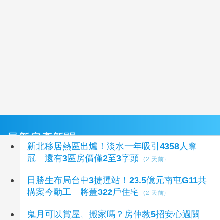
最新房產新聞
新北移居熱區出爐！淡水一年吸引4358人奪
冠 還有3區房價僅2至3字頭
(2 天前)
日勝生布局台中3捷運站！23.5億元南屯G11共
構案今動工 將蓋322戶住宅
(2 天前)
鬼月可以賞屋、搬家嗎？房仲教5招安心過關