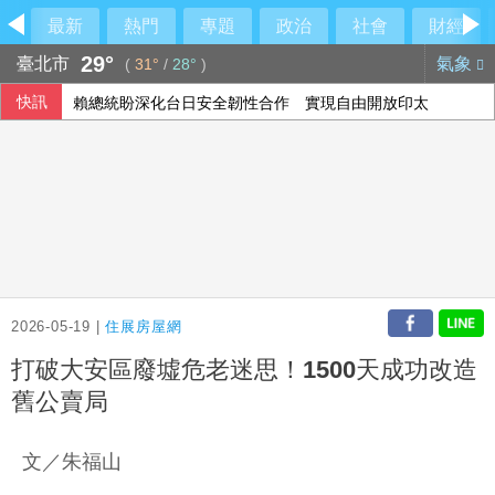
最新
熱門
專題
政治
社會
財經
29°
臺北市
氣象
(
31°
/
28°
)
快訊
賴總統盼深化台日安全韌性合作 實現自由開放印太
台股7月去槓桿 有交易戶數669萬戶終止創高
議員獻策「換掉沈伯洋」：讓陳時中再輸一次
財部：7月對美出口年增幅收斂 18個月以來低點
2026-05-19 |
住展房屋網
打破大安區廢墟危老迷思！1500天成功改造
舊公賣局
文／朱福山