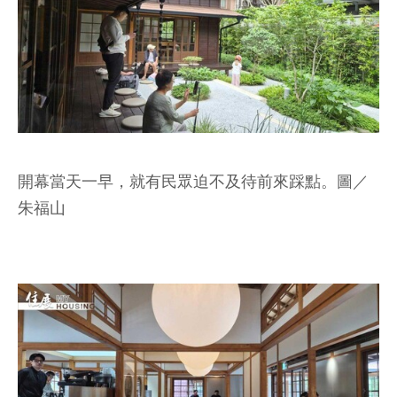
開幕當天一早，就有民眾迫不及待前來踩點。圖／
朱福山