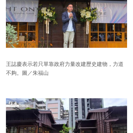
王誌慶表示若只單靠政府力量改建歷史建物，力道
不夠。圖／朱福山