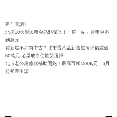
延伸閱讀》
北捷10大親民租金站點曝光！「這一站」月租金不
到萬元
買新屋不如買中古？北市蛋黃區新舊屋每坪價差破
50萬元 老屋成自住族新選擇
北市老公寓修繕補助開跑！最高可領138萬元 6月
起受理申請