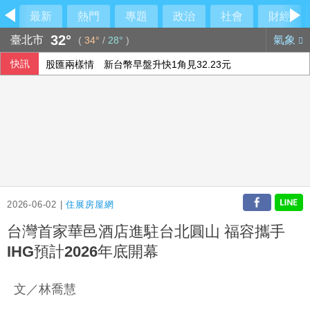
最新
熱門
專題
政治
社會
財經
32°
臺北市
氣象
(
34°
/
28°
)
快訊
股匯兩樣情 新台幣早盤升快1角見32.23元
不愛了如何體面提分手？學會4招重新看待分手：道歉、挽留
Meta首推程式代理工具Muse Code 主打價格優勢
台股早盤跌逾500點 權值股漲跌互見
2026-06-02 |
住展房屋網
台灣首家華邑酒店進駐台北圓山 福容攜手
IHG預計2026年底開幕
文／林喬慧