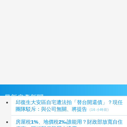
最新房產新聞
邱復生大安區自宅遭法拍「替台開還債」？現任
團隊駁斥：與公司無關、將提告
(16 小時前)
房屋稅1%、地價稅2‰誰能用？財政部放寬自住