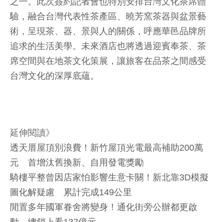
之一。此次簽約記者會也特別安排台灣文化茶席體
驗，融合台灣代表性茶產區、曉芳窯茶器與盆景藝
術，呈現茶、器、景與人的關係，呼應華邑品牌所
追求的生活美學。未來酒店也將透過迎賓奉茶、茶
席空間與在地茶文化策展，讓旅客在品茶之間感受
台灣文化的深厚底蘊。
延伸閱讀》
透天厝屋頂別浪費！新竹屋頂光電最高補助200萬
元 首增汰舊換新、自用發電獎勵
騎樓平整曾因店家怕影響生意卡關！新北靠3D模擬
圖化解疑慮 累計完成149公里
閒置多年國軍眷舍將變身！通化街旁公辦都更啟
動 總銷上看137億元