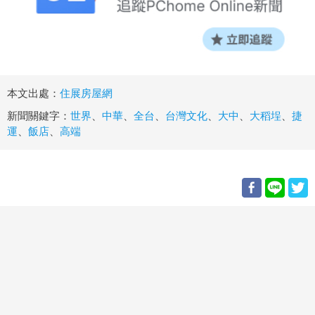
本文出處：
住展房屋網
新聞關鍵字：
世界
、
中華
、
全台
、
台灣文化
、
大中
、
大稻埕
、
捷
運
、
飯店
、
高端