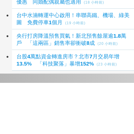
優惠 同婚配偶親屬也適用
(18 小時前)
台中水湳轉運中心啟用！串聯高鐵、機場、綠美
圖 免費停車1個月
(19 小時前)
央行打房降溫預售買氣！新北預售餘屋逾1.8萬
戶 「這兩區」銷售率卻衝破8成
(20 小時前)
台股4萬點資金轉進房市？北市7月交易年增
13.5% 「科技聚落」暴增152%
(23 小時前)
延伸閱讀
魏平政為王惠美抱屈 怒轟賴清德「彰化不是選
舉時攻擊籌碼」
40 分鐘前
賴清德酸盧秀燕滿意度勉強贏她 王惠美諷：總
統終於想到彰化了
45 分鐘前
城鎮韌性 防空 演習將登場 北市警呼籲民眾先