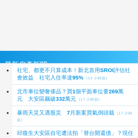
最新房產新聞
社宅、都更不只算成本！新北首用SROI評估社
會效益 社宅入住率達95%
(14 小時前)
北市車位變奢侈品？買1個平面車位要269萬
元 大安區飆破332萬元
(17 小時前)
暴雨天災又遇股災 7月新案買氣倒頭栽
(17 小時
前)
邱復生大安區自宅遭法拍「替台開還債」？現任