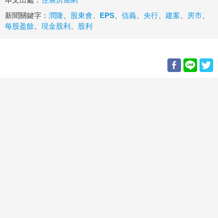
新聞關鍵字：
潤隆
、
股東會
、
EPS
、
信義
、
央行
、
建案
、
房市
、
每股盈餘
、
現金股利
、
股利