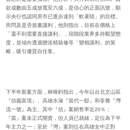
款成數由五成放寬至六成，是信心的正面訊號，顯
示央行也認同房市已逐步達到「軟著陸」的目標。
而問及是否規畫讓利，他則指出，目前在價格上
「還不到需要直接讓利」，現階段業界多持觀望態
度，並傾向透過贈送精裝修等「變相讓利」的策
略，吸引優質自住客。
下半年新案方面，林暐鈞指出，今年以台北文山區
『信義富境』、高雄水湳『當代一邸』和苓雅『灣
流一號』為主。其中『信』案銷售率近20％；
『當』案未正式開賣，但人員已就緒，定位為下半
年主力之一；至於『灣』案則位在高雄女中正對