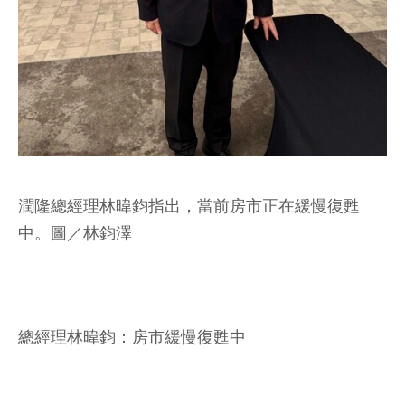
潤隆總經理林暐鈞指出，當前房市正在緩慢復甦
中。圖／林鈞澤
總經理林暐鈞：房市緩慢復甦中