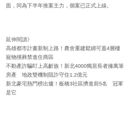
面，同為下半年推案主力，個案已正式上線。
延伸閱讀》
高雄都市計畫新制上路！農舍重建鬆綁可蓋4層樓
寵物殯葬禁進住商區
不動產詐騙盯上高齡族！新北4000獨居長者擁萬筆
房產 地政雙機制阻詐守住1.2億元
新北豪宅熱門榜出爐！板橋3社區擠進前5名 冠軍
是它