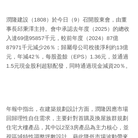
潤隆建設（1808）於今日（9）召開股東會，由董
事長邱秉澤主持。會中承認去年度（2025）的總收
入達69億95857千元，較前年度（2024）87億
87971千元減少26％；歸屬母公司稅後淨利約13億
元，年減42％，每股盈餘（EPS）1.36元，並通過
1.5元現金股利超額配發，同時通過現金減資20％。
年報中指出，在建築規劃設計方面，潤隆因應市場
回歸理性自住需求，主要針對首購及換屋族群規劃
住宅大樓產品，其中以2至3房產品為主力核心，並
視區域特性調整坪數設計，藉此降低市場波動帶來