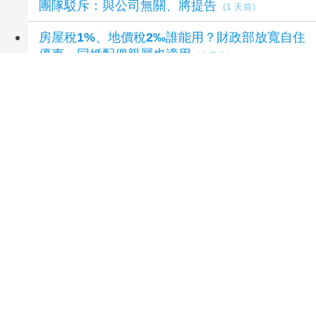
團隊駁斥：與公司無關、將提告
(1 天前)
房屋稅1%、地價稅2‰誰能用？財政部放寬自住
優惠 同婚配偶親屬也適用
(1 天前)
延伸閱讀
台中會展經濟起飛 西屯房市交易量逆勢增7成
8
小時前
遭補稅140萬元！提復查又急賣2房 國稅局：
行政救濟期間意圖脫產恐遭查封
10 小時前
中央社宅1500戶招租！新北等4縣市8/14開放申
請 育兒家庭最長可住12年
12 小時前
開高價不是最好策略！房仲曝桃園A7賣房「3關
鍵」 做對更容易守住成交價
13 小時前
永康創意園區首發地塊現身！「5685」站上第