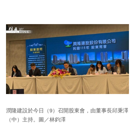
潤隆建設於今日（9）召開股東會，由董事長邱秉澤
（中）主持。圖／林鈞澤