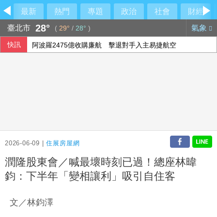
最新
熱門
專題
政治
社會
財經
28°
臺北市
氣象
(
29°
/
28°
)
快訊
阿波羅2475億收購廉航 擊退對手入主易捷航空
投資人評估企業財報 歐股互有漲跌
西班牙飛地移民危機 官員促歐盟用籌碼確保摩洛哥配合
2026-06-09 |
住展房屋網
潤隆股東會／喊最壞時刻已過！總座林暐
鈞：下半年「變相讓利」吸引自住客
文／林鈞澤