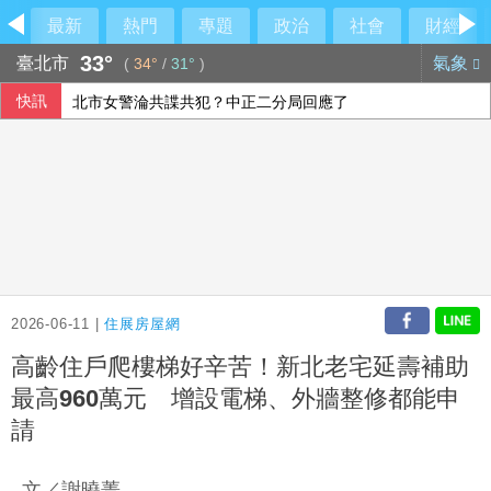
最新
熱門
專題
政治
社會
財經
33°
臺北市
氣象
(
34°
/
31°
)
快訊
北市女警淪共諜共犯？中正二分局回應了
菲澳防長重申台海和平重要性 同意深化防務合作
人工智慧熱潮帶動需求 中國7月出口年增23.9%
「六都電競 x 傳說對決城市賽」桃園站本周日開戰 職業選手、
2026-06-11 |
住展房屋網
高齡住戶爬樓梯好辛苦！新北老宅延壽補助
最高960萬元 增設電梯、外牆整修都能申
請
文／謝曉菁