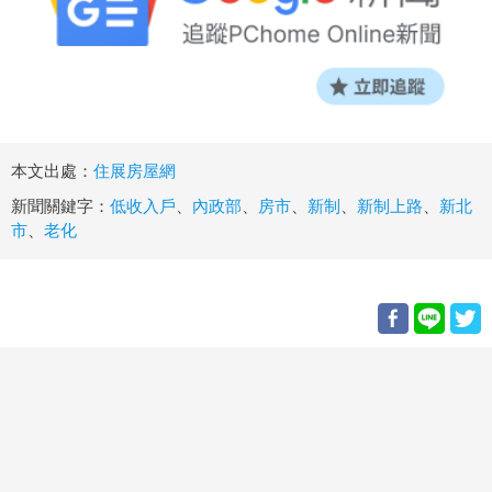
本文出處：
住展房屋網
新聞關鍵字：
低收入戶
、
內政部
、
房市
、
新制
、
新制上路
、
新北
市
、
老化