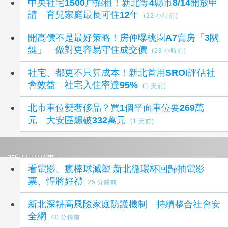
中央社宅1500戶招租！新北等4縣市8/14開放申
請 育兒家庭最長可住12年
(22 小時前)
開高價不是最好策略！房仲曝桃園A7賣房「3關
鍵」 做對更容易守住成交價
(23 小時前)
社宅、都更不只算成本！新北首用SROI評估社
會效益 社宅入住率達95%
(1 天前)
北市車位變奢侈品？買1個平面車位要269萬
元 大安區飆破332萬元
(1 天前)
延伸閱讀
看電影、瘋棒球減塑 新北循環杯回歸抽電影
票、悍將好禮
25 分鐘前
新北深耕高風險家庭防護機制 持續整合社會安
全網
40 分鐘前