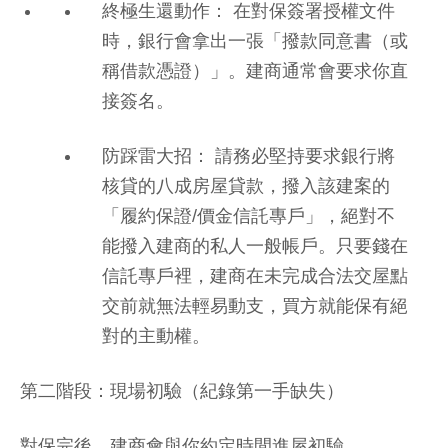
終極生還動作： 在對保簽署授權文件
時，銀行會拿出一張「撥款同意書（或
稱借款憑證）」。建商通常會要求你直
接簽名。
防踩雷大招： 請務必堅持要求銀行將
核貸的八成房屋貸款，撥入該建案的
「履約保證/價金信託專戶」，絕對不
能撥入建商的私人一般帳戶。只要錢在
信託專戶裡，建商在未完成合法交屋點
交前就無法輕易動支，買方就能保有絕
對的主動權。
第二階段：現場初驗（紀錄第一手缺失）
對保完後，建商會與你約定時間進屋初驗。