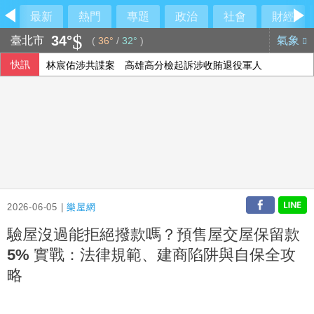
最新
熱門
專題
政治
社會
財經
34°
臺北市
氣象
(
36°
/
32°
)
林宸佑涉共諜案 高雄高分檢起訴涉收賄退役軍人
快訊
台積電7月營收出爐 年增44.7%再創歷史新高
日月光投控7月營收創新高 先進封測需求強勁
新台幣升5.7分 收32.231元
2026-06-05 |
樂屋網
驗屋沒過能拒絕撥款嗎？預售屋交屋保留款
5% 實戰：法律規範、建商陷阱與自保全攻
略