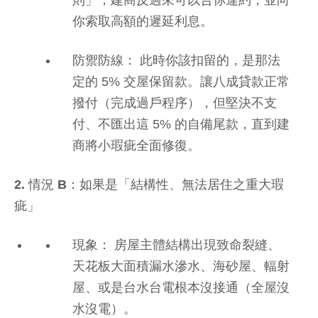
則」，建商反過來可以告你違約，並向
你索取高額的遲延利息。
防禦防線： 此時你該扣留的，是那法
定的 5% 交屋保留款。讓八成貸款正常
撥付（完成過戶程序），但堅決不支
付、不匯出這 5% 的自備尾款，直到建
商將小瑕疵全面修復。
2. 情況 B：如果是「結構性、無法居住之重大瑕
疵」
現象： 房屋主體結構出現致命裂縫、
天花板大面積漏水滲水、海砂屋、輻射
屋、或是台水台電根本沒接通（全屋沒
水沒電）。