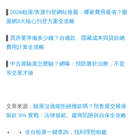
▌
2026租屋/售屋刊登網站推薦：哪家費用最省？樂
屋網3大核心刊登方案全攻略
▌
買房要準備多少錢？自備款、隱藏成本與貸款總
費用計算全攻略
▌
中古屋驗屋怎麼驗？網曝：預防勝於治療，不是
等交屋才做
文章來源：
驗屋沒過能拒絕撥款嗎？預售屋交屋保
留款 5% 實戰：法律規範、建商陷阱與自保全攻略
全台租屋一鍵查詢，找到理想租處