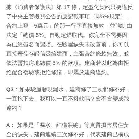
據《消費者保護法》第 17 條，定型化契約只要違反
了中央主管機關公告的應記載事項（即5%規定），
合約上寫「5萬元」的那一行字直接無效，並強制由
法定「總價 5%」自動定錨取代。你完全不需要因
為已經簽名而認賠。在驗屋缺失未改善前，你可以
直接寄發存證信函給建商，主張合約條款無效，並
依法暫扣房地總價 5% 的款項。建商若以此為由拒
絕配合複驗或拒絕修繕，即屬於建商違約。
Q3：如果驗屋發現漏水，建商修了三次都修不好，
一直拖下去，我可以一直不撥款嗎？會不會變成我
違約？
A： 如果是「漏水、結構裂縫」等實質損害居住安
全的缺失，建商連續三次修不好，代表建商已構成