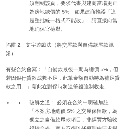
須翻到該頁，要求代書與建商當場更正
為房地總價的 5%。如果建商推諉「這
是整批統一格式不能改」，請直接向當
地消保官檢舉。
陷阱 2：文字遊戲法（將交屋款與自備款尾款混
淆）
有些合約會寫：「自備款最後一期為總價 5%，但
若因銀行貸款成數不足，此筆金額自動轉為補足貸
款之用。」藉此在對保時將這筆錢強制收走。
破解之道： 必須在合約中明確加註：
「本案房地總價 5% 之交屋保留款，為
獨立之自備款尾款項目，非經買方驗收
複驗合格，賣方不得以任何理由要求提