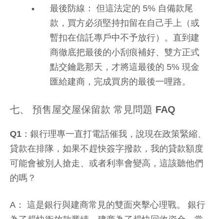
最後防線： 但這法定的 5% 自備款尾
款，買方必須堅持扣留在自己手上（或
暫扣在信託專戶中不予放行）。直到建
商徹底把最後的小刮痕補好、雙方正式
點交鑰匙那天，才將這最後的 5% 現金
匯給建商，完成買房的最後一哩路。
七、 預售屋交屋保留款 常見問題 FAQ
Q1：銀行理專一直打電話催我，說現在政策緊縮、
貸款在排隊，如果不趕快簽字撥款，我的貸款額度
可能會被別人搶走、或者利率會變高，這該聽他們
的嗎？
A： 這是銀行與建商常見的雙面夾擊心理戰。 銀行