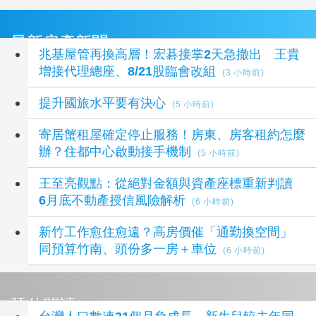
最新房產新聞
兆基屋管再換高層！宏碁接掌2天急撤出 王貴
增接代理總座、8/21股臨會改組
(3 小時前)
提升國旅水平要有決心
(5 小時前)
寄居蟹租屋確定停止服務！房東、房客租約怎麼
辦？住都中心啟動接手機制
(5 小時前)
王至亮觀點：從絕對金額與資產座標重新判讀
6月底不動產授信風險解析
(6 小時前)
新竹工作愈住愈遠？高房價催「通勤換空間」
同預算竹南、頭份多一房＋車位
(6 小時前)
延伸閱讀