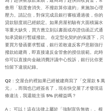
為了趕快衝放款業績，建商為了趕快回收資金，常
會用「額度會消失、不撥款算你違約」來施加心理
壓力。請記住，對保完成且銀行審核通過後，你的
貸款額度就已經鎖定。如果房屋初驗有大面積漏水
等重大缺失，買方應立刻以書面或存證信函正式通
知承貸銀行暫緩撥款。 在定型化契約的保護下，只
要買方發函要求暫緩，銀行若敢違反客戶意願強行
撥款給建商，即直接違反金管會的授信規範。此時
你可以直接向金融消費評議中心投訴，銀行比你更
怕留下違規紀錄。
Q2：交屋合約裡如果已經被建商寫了「交屋款 5 萬
元」，而我也已經簽名了，現在快交屋了才發現這
條違法，我還能主張 5% 的權益嗎？
A： 可以！這在法律上屬於「強制宣告無效」。根