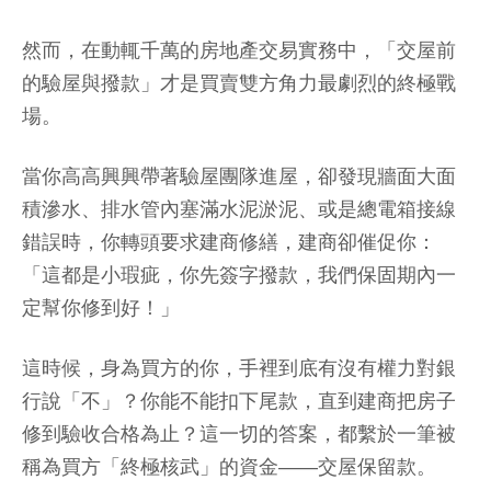
然而，在動輒千萬的房地產交易實務中，「交屋前
的驗屋與撥款」才是買賣雙方角力最劇烈的終極戰
場。
當你高高興興帶著驗屋團隊進屋，卻發現牆面大面
積滲水、排水管內塞滿水泥淤泥、或是總電箱接線
錯誤時，你轉頭要求建商修繕，建商卻催促你：
「這都是小瑕疵，你先簽字撥款，我們保固期內一
定幫你修到好！」
這時候，身為買方的你，手裡到底有沒有權力對銀
行說「不」？你能不能扣下尾款，直到建商把房子
修到驗收合格為止？這一切的答案，都繫於一筆被
稱為買方「終極核武」的資金——交屋保留款。