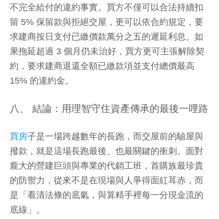
不完全給付的違約事實。買方不僅可以合法持續扣
留 5% 保留款與拒絕交屋，更可以依合約規定，要
求建商按日支付已繳價款萬分之五的遲延利息。如
果拖延超過 3 個月仍未治好，買方更可主張解除契
約，要求建商退還全額已繳款項並支付總價最高
15% 的違約金。
八、 結論：用理智守住資產傳承的最後一哩路
買房
子是一場跨越數年的長跑，而交屋前的驗屋與
撥款，就是這場長跑最後、也最關鍵的衝刺。面對
龐大的營建巨頭與專業的代銷工班，首購族最珍貴
的防禦力，從來不是在現場與人爭得面紅耳赤，而
是「看清法條的底氣，與算精手裡每一分現金流的
底線」。