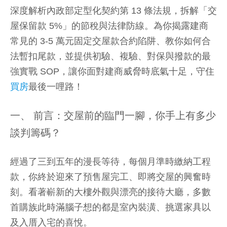
深度解析內政部定型化契約第 13 條法規，拆解「交
屋保留款 5%」的節稅與法律防線。為你揭露建商
常見的 3-5 萬元固定交屋款合約陷阱、教你如何合
法暫扣尾款，並提供初驗、複驗、對保與撥款的最
強實戰 SOP，讓你面對建商威脅時底氣十足，守住
買房
最後一哩路！
一、 前言：交屋前的臨門一腳，你手上有多少
談判籌碼？
經過了三到五年的漫長等待，每個月準時繳納工程
款，你終於迎來了預售屋完工、即將交屋的興奮時
刻。看著嶄新的大樓外觀與漂亮的接待大廳，多數
首購族此時滿腦子想的都是室內裝潢、挑選家具以
及入厝入宅的喜悅。