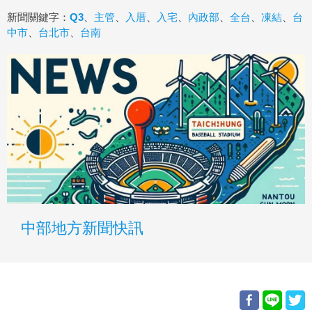
新聞關鍵字：
Q3
、
主管
、
入厝
、
入宅
、
內政部
、
全台
、
凍結
、
台
中市
、
台北市
、
台南
中部地方新聞快訊