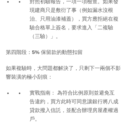
對照初驗報告，一項一項檢查。如果發
現建商只是敷衍了事（例如漏水沒根
治、只用油漆補蓋），買方應拒絕在複
驗合格單上簽名，要求進入「二複驗
（三驗）」。
第四階段：5% 保留款的動態扣留
如果複驗時，大問題都解決了，只剩下一兩個不影
響裝潢的極小刮痕：
實戰指南： 為符合比例原則並避免互
告違約，買方此時可同意讓銀行將八成
貸款撥入信託，並配合辦理房屋產權過
戶。