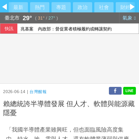
最新
熱門
專題
政治
社會
財經
29°
臺北市
氣象
(
31°
/
27°
)
快訊
兆基案 內政部：督促業者積極履約或轉讓契約
泰90天內推校園安全標準 槍擊案後全國加強心理篩檢
今彩539第115192期開獎
休達危機凸顯邊境脆弱 智庫學者籲建立歐盟統一方案
2026-06-14 |
台灣醒報
賴總統誇半導體發展 但人才、軟體與能源藏
隱憂
「我國半導體產業雖興旺，但也面臨風險高度集