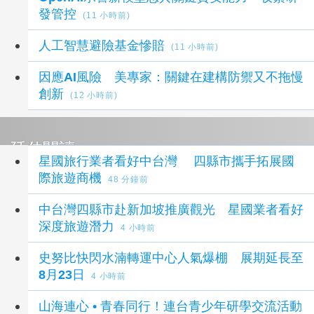
發管控
(11 小時前)
人工智慧避險基金慘賠
(11 小時前)
因應AI風險 美專家：關鍵在建構防禦又不拖慢
創新
(12 小時前)
延伸閱讀
星國旅行業者看好中台灣 四縣市攜手拓展國
際旅遊商機
48 分鐘前
中台灣四縣市赴新加坡推廣觀光 星國業者看好
深度旅遊潛力
4 小時前
史努比快閃水湳轉運中心人氣爆棚 展期延長至
8月23日
4 小時前
山海連心 • 青春同行！連台青少年研學交流活動