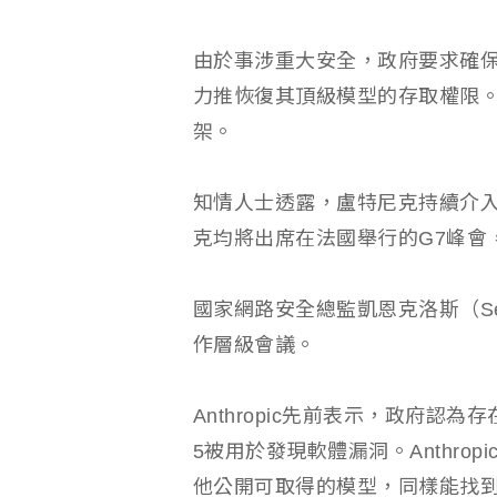
由於事涉重大安全，政府要求確保這
力推恢復其頂級模型的存取權限。目前
架。
知情人士透露，盧特尼克持續介入此
克均將出席在法國舉行的G7峰會
國家網路安全總監凱恩克洛斯（Sea
作層級會議。
Anthropic先前表示，政府認
5被用於發現軟體漏洞。Anthr
他公開可取得的模型，同樣能找