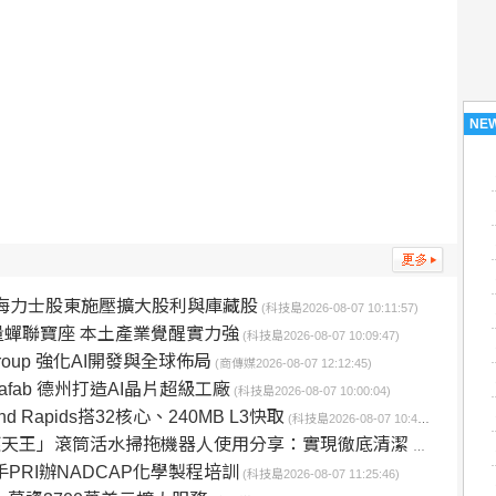
NE
K海力士股東施壓擴大股利與庫藏股
(科技島2026-08-07 10:11:57)
蟬聯寶座 本土產業覺醒實力強
(科技島2026-08-07 10:09:47)
 Group 強化AI開發與全球佈局
(商傳媒2026-08-07 12:12:45)
rafab 德州打造AI晶片超級工廠
(科技島2026-08-07 10:00:04)
 Rapids搭32核心、240MB L3快取
(科技島2026-08-07 10:48:41)
筒活水掃拖機器人使用分享：實現徹底清潔 輕鬆跨障 零纏繞毛髮 是最智慧與最薄的滾筒活水機！
PRI辦NADCAP化學製程培訓
(科技島2026-08-07 11:25:46)