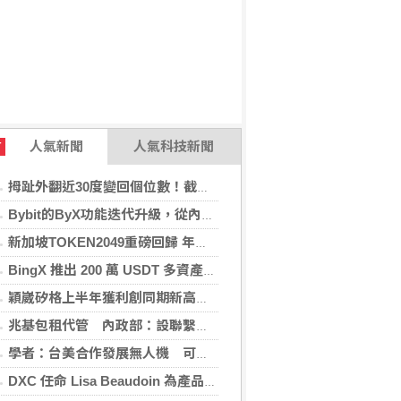
人氣新聞
人氣科技新聞
T
拇趾外翻近30度變回個位數！截骨矯正助重返登山活動
Bybit的ByX功能迭代升級，從內容平台全面進化為社交交易樞紐，新增多項特色功能
新加坡TOKEN2049重磅回歸 年度行業頂級盛會再度啟幕
BingX 推出 200 萬 USDT 多資產交易活動，聚焦當前最受關注的市場趨勢
穎崴矽格上半年獲利創同期新高 AI先進製程需求帶動
兆基包租代管 內政部：設聯繫諮詢窗口統一受理
學者：台美合作發展無人機 可降對中依賴強化嚇阻
DXC 任命 Lisa Beaudoin 為產品總監，以加速產品導向型增長