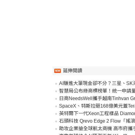
延伸閱讀
AI賺進大筆現金卻不分？三星、S
智慧局公布綠商標榜單！統一申請量
日商NeedsWell攜手越南Tinhvan
SpaceX、特斯拉砸168億美元蓋Te
英特爾下一代Xeon工程樣品 Diamond
石頭科技 Qrevo Edge 2 Flow「搖滾天王」滾
助攻企業搶全球航太商機 高市府攜手