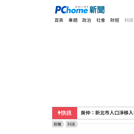
首頁
專題
政治
社會
財經
科技
快訊
房仲：新北市人口淨移入
新聞
科技
索羅門外長證實 新政府