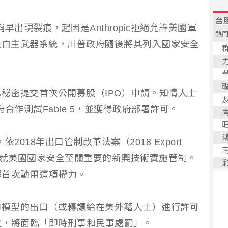
年稍早出現裂痕，起因是Anthropic拒絕允許美國軍
全自主武器系統，川普政府隨後將其列入國家安全
已秘密提交首次公開募股（IPO）申請。知情人士
政府合作測試Fable 5，並獲得政府部署許可。
，依2018年出口管制改革法案（2018 Export
）所授權力，就美國國家安全至關重要的新興技術實施管制。
部首次動用這項權力。
I模型的出口（或轉讓給在美外籍人士）進行許可
定，將面臨「即時刑事和民事處罰」。