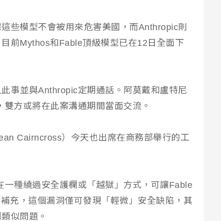
些模型不會被用來危害美國，而Anthropic則
Mythos和Fable頂級模型已在12日全面下
事並與Anthropic定期通話。阿莫戴和盧特尼
，雙方或將在此案溝通期間當面交流。
n Cairncross）今天也出席在商務部舉行的工
為存在一種繞過安全護欄或「越獄」方式，可讓Fable
opic補充，這個漏洞僅可發現「輕微」安全缺陷，其
到類似問題。