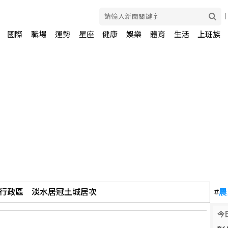
國際
職場
運勢
星座
健康
娛樂
體育
生活
上班族
行政區 淡水居冠土城居次
#
農
今
尋求修復與美澳等傳統盟邦關係