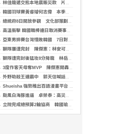
林佳龍遞交熊本地震賑災款 片山和之：患難見真情
韓國羽球賽黃睿璿何志偉 本季首闖超級賽男雙8強
總統府8日開放參觀 文化部策劃科幻漫畫特展
高溫衝擊 韓國職棒連日取消賽事、11日起晚間7時開打
亞東男排賽台灣惜敗韓國 7日對戰日本拚4強
獅隊屢遭完封 陳傑憲：林安可這種天才也願改變
獅隊遭完封後猛攻8分降龍 林岳平：總是要發揮
3度作客天母奪MVP 陳傑憲開轟擊退雙殺心魔
外野助殺王連霸中 郭天信喊話挑戰生涯百助殺
Shueisha 強勢推出百語漫畫平台 MANGA MILLION 大舉進軍全球市場
颱風白海豚進逼 卓榮泰：高災害潛勢區加強預防性整備
立院完成總預算2輪協商 韓國瑜：下週進行後續處理