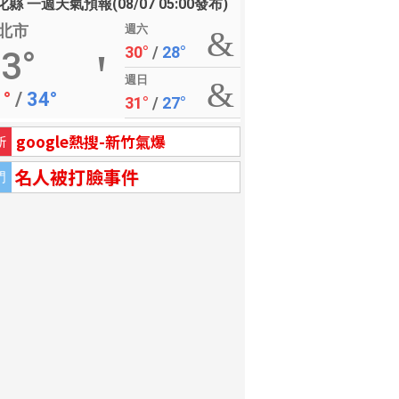
縣 一週天氣預報(08/07 05:00發布)
北市
週六
30°
/
28°
3°
週日
1°
/
34°
31°
/
27°
google熱搜-新竹氣爆
新
名人被打臉事件
門