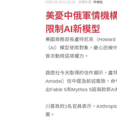
2026-06-16 12:31:38 新聞來源 :
中央社
美憂中俄軍情機
泰國校園槍擊案釀5死 
限制AI新模型
美國公布多晶矽232關
美國商務部長盧特尼克（Howard L
（AI）模型使用對象，憂心恐被
首次動用這項權力。
路透社今天取得的信件顯示，盧特尼克在
Amodei）信中提及前述風險
出Fable 5和Mythos 5這兩款新
川普政府1名官員表示，Anthr
案。