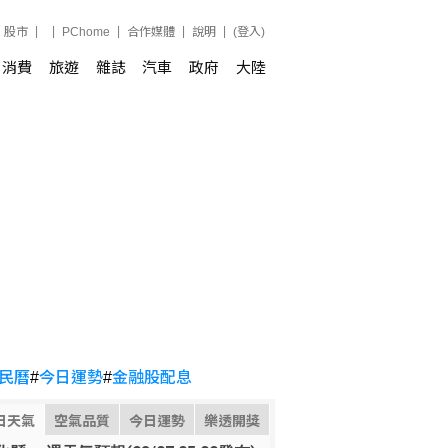
股市
PChome
合作媒體
說明
(登入)
消費
旅遊
雜誌
汽車
政府
大陸
民曆
#
今日運勢
#
金融股配息
日天氣
空氣品質
今日運勢
樂透開獎