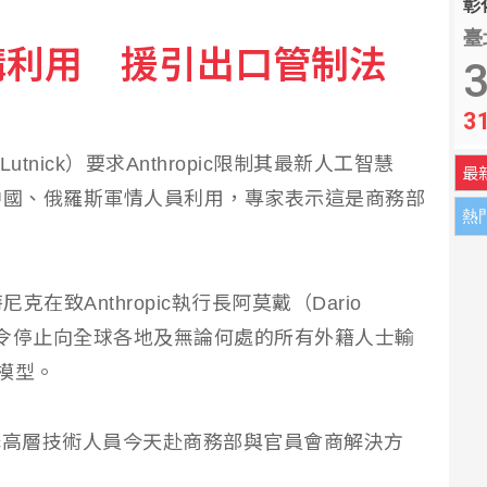
彰化
臺
構利用 援引出口管制法
遇害教師家屬得知噩耗悲痛欲絕
3
3
稅 行政院回應了！
utnick）要求Anthropic限制其最新人工智慧
最
中國、俄羅斯軍情人員利用，專家表示這是商務部
熱
致Anthropic執行長阿莫戴（Dario
，命令停止向全球各地及無論何處的所有外籍人士輸
AI模型。
opic高層技術人員今天赴商務部與官員會商解決方