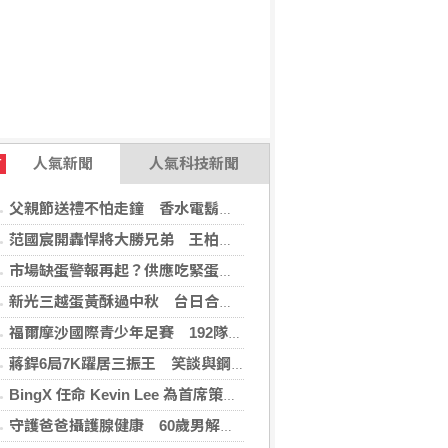
人氣新聞
人氣科技新聞
T
父親節送禮不怕走鐘 香水電鬍刀千年不敗
范國宸開轟悍將大勝兄弟 王柏融再見安雄鷹擒猿
市場缺蛋警報再起？供應吃緊蛋價蠢蠢欲動
新光三越蛋黃酥過中秋 台日合作開發話題新品
福爾摩沙國際青少年足賽 192隊參賽規模創新高
蔣銲6局7K躍居三振王 笑談與鋼龍良性競爭
BingX 任命 Kevin Lee 為首席策略長，加速推進多資產、以用戶為核心的發展願景
守護爸爸攝護腺健康 60歲男解尿異常 靠PHI檢測及早揪出攝護腺癌