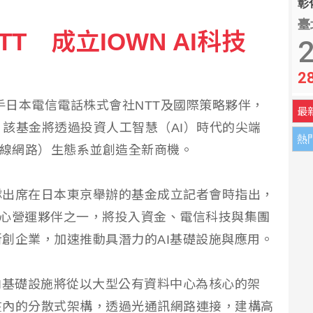
彰化
臺
T 成立IOWN AI科技
2
2
攜手日本電信電話株式會社NTT及國際策略夥伴，
最
基金，該基金將透過投資人工智慧（AI）時代的尖端
熱
無線網路）生態系並創造全新商機。
隊出席在日本東京舉辦的基金成立記者會時指出，
金核心營運夥伴之一，將投入資金、電信科技與集團
創企業，加速推動具潛力的AI基礎設施與應用。
I基礎設施將從以大型公有資料中心為核心的架
在內的分散式架構，透過光通訊網路連接，建構高