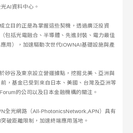
光AI資料中心。
金的成立目的正是為掌握這些契機，透過廣泛投資
術（包括光電融合、半導體、先進封裝、電力最佳
應用），加速驅動次世代IOWNAI基礎設施與產
金將於矽谷及東京設立營運據點，挖掘北美、亞洲與
目前，基金已受到來自日本、美國、台灣及亞洲等
alForum的公司以及日本金融機構的關注。
路（All-PhotonicsNetwork,APN）具有
夠突破距離限制，加速終端應用落地。