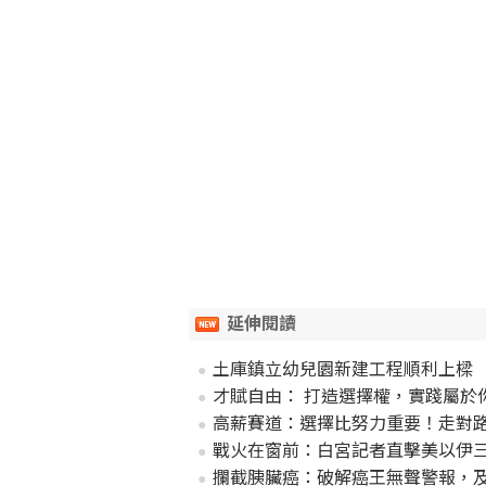
延伸閱讀
土庫鎮立幼兒園新建工程順利上樑
才賦自由： 打造選擇權，實踐屬於
高薪賽道：選擇比努力重要！走對
戰火在窗前：白宮記者直擊美以伊
攔截胰臟癌：破解癌王無聲警報，