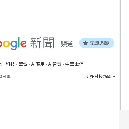
本
科技
華電
AI應用
AI智慧
中華電信
、
、
、
、
、
0日電
更多科技新聞 »