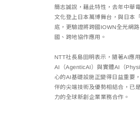
簡志誠說，藉此特性，去年中華
文化登上日本萬博舞台，與日本「
底，更驗證將跨國IOWN全光網路
國、跨地協作應用。
NTT社長島田明表示，隨著AI
AI（AgenticAI）與實體AI（Phys
心的AI基礎設施正變得日益重要
伴的尖端技術及優勢相結合，已是勢
力的全球新創企業業務合作。