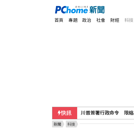
首頁
專題
政治
社會
財經
科技
快訊
川普簽署行政命令 限縮
新聞
科技