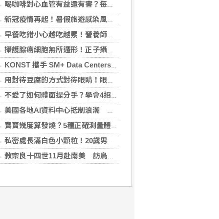
喝咖啡對心血管有益還有害？每日可以喝幾杯咖啡？美心臟協會一次解答
新冠疫情再起！暑假旅遊感染風險增 專家教你這樣做好防護
早餐吃錯小心越吃越累！營養師點名3大NG組合：根本「台式安眠藥」
攝護腺癌細胞無所遁形！正子攝影掃描揪出攝護腺癌，精準定位助早期治療
KONST 攜手 SM+ Data Centers、LG Sinar Mas 簽署SMX01資料中心合作協議 算力版圖正式跨足東南亞
用對待豆腐的方式對待眼睛！眼科醫揭「4件事」絕不可以對眼睛做
不愛了如何體面提分手？學會4招重新看待分手：道歉、挽留都沒必要
美國各地AI資料中心抵制浪潮 川普指控北京煽動
寶寶幾度算發燒？5種正確測量體溫的方法：耳溫測量快、額溫快速便利
私密處長滿白色小顆粒！20歲男崩潰求診 醫曝5大真相別再誤會
教宗良十四世11月赴南美 訪烏拉圭、阿根廷和秘魯