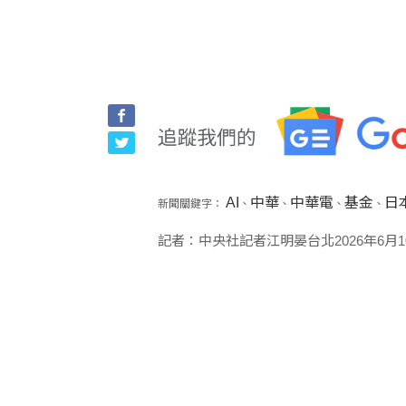
AI
中華
中華電
基金
日
新聞關鍵字：
、
、
、
、
記者：中央社記者江明晏台北2026年6月1