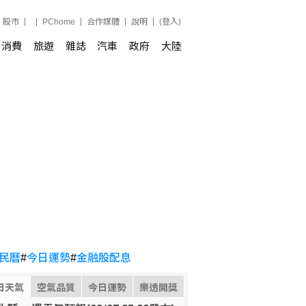
股市
PChome
合作媒體
說明
(登入)
消費
旅遊
雜誌
汽車
政府
大陸
民曆
#
今日運勢
#
金融股配息
日天氣
空氣品質
今日運勢
樂透開獎