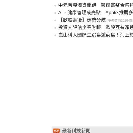
中元普渡備貨開跑 萊爾富整合祭
AI、健康管理成亮點 Apple 推
【歐股盤後】走勢分歧
(中央商情2026-08-0
投資人評估企業財報 歐股互有漲
崑山科大國際生跳島遊菊島！海上旅
最新科技新聞