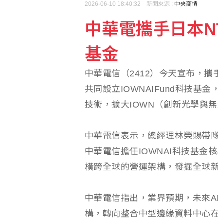
2026-06-10 18:40:32 新聞來源 :
中央商情
中華電攜手日本NT
基金
中華電信（2412）今天宣布，
共同設立IOWNAIFund科技
技術，擴大IOWN（創新光學與
中華電信表示，總經理林榮賜帶
中華電信擔任IOWNAI科技基
橫跨全球的營運架構，發掘全球新
中華電信指出，業界預期，未來A
構，轉向整合中型邊緣資料中心