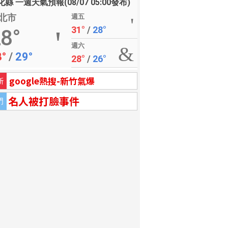
縣 一週天氣預報(08/07 05:00發布)
北市
週五
31°
/
28°
8°
週六
8°
/
29°
28°
/
26°
google熱搜-新竹氣爆
新
名人被打臉事件
門