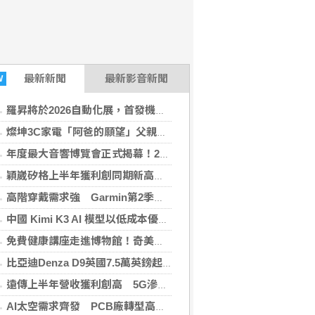
最新
新聞
最新影音新聞
W
羅昇將於2026自動化展，首發機器人關節模組 布局機器人與精密傳動市場
燦坤3C家電「阿爸的願望」父親節檔期登場 全館5折起
年度最大音響博覽會正式揭幕！2026 TAA國際HI-END音響大展 即日起君悅連展四天
穎崴矽格上半年獲利創同期新高 AI先進製程需求帶動
高階穿戴需求強 Garmin第2季獲利大增3成創高
中國 Kimi K3 AI 模型以低成本優勢 挑戰全球市場領導地位
免費健康講座走進博物館！奇美醫院攜手臺灣生活型態醫學會開放報名
比亞迪Denza D9英國7.5萬英鎊起 比Lexus LM便宜逾2.2萬英鎊
遠傳上半年營收獲利創高 5G滲透率居電信業之冠
AI太空需求齊發 PCB廠轉型高階產品迎收成