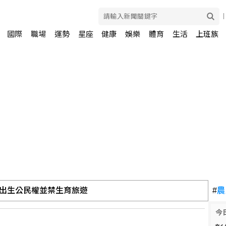
國際
職場
運勢
星座
健康
娛樂
體育
生活
上班族
出生公民權並禁生育旅遊
#
農
今