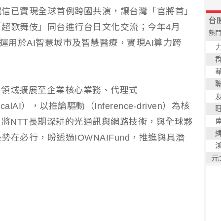
電信已實現全球首例跨國共演，讓台灣「官將首」
超歌舞伎」同台進行台日文化交流；今年4月
運用於AI智慧城市及智慧醫療，實現AI算力跨
應用領域擴展至企業核心業務、代理式
icalAI），以推論驅動（Inference-driven）為核
，將NTT長期深耕的光通訊與網路技術，與全球夥
在必行，盼透過IOWNAIFund，推進與具潛