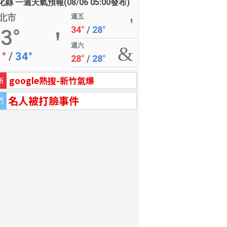
縣 一週天氣預報(08/06 05:00發布)
北市
週五
34°
/
28°
3°
週六
1°
/
34°
28°
/
28°
google熱搜-新竹氣爆
新
名人被打臉事件
門