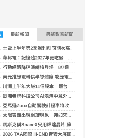
最新
新聞
最新影音新聞
W
士電上半年第2季獲利創同期次高 看好AIDC拉貨需求
華邦電：記憶體2027年更吃緊 啟動高雄廠模組B擴建計畫
行動網路降速演練將登場 8/7透過災防訊息預告
東元推綠電轉供半導體廠 攻綠電交易
川湖上半年大賺11個股本 躍台股史上第3檔萬元股
歐洲老牌科技公司AI浪潮中意外崛起 整合服務成新商機
亞馬遜Zoox自動駕駛計程車將收費 成美國首例商業營運
太陽表面出現渦旋現象 宛如梵谷畫作星夜漩渦
馬斯克稱SpaceX只用輝達晶片 蘇姿丰淡定回應：期待長期合作
2026 TAA國際HI-END音響大展即日起君悅連展四天