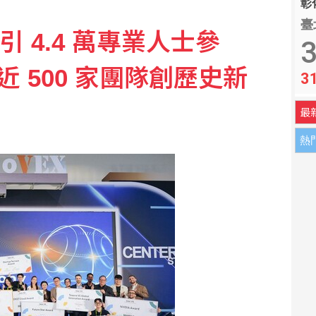
彰化
臺
 吸引 4.4 萬專業人士參
駐文博會 助業者布局智財權
3
近 500 家團隊創歷史新
3
著落 日本社福面臨考驗
最
熱