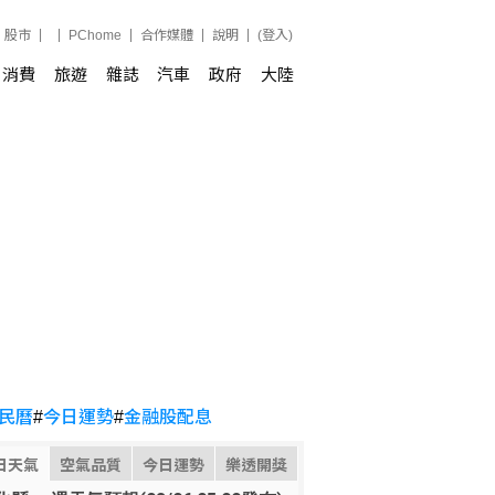
股市
PChome
合作媒體
說明
(登入)
消費
旅遊
雜誌
汽車
政府
大陸
民曆
#
今日運勢
#
金融股配息
日天氣
空氣品質
今日運勢
樂透開獎