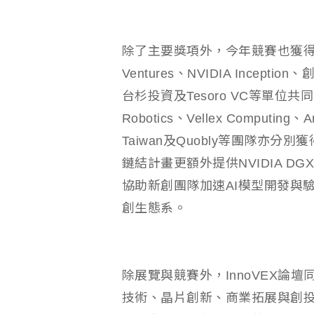
除了主要獎項外，今年競賽也獲得多
Ventures、NVIDIA Inceptio
台杉投資及Tesoro VC等單位共同贊助。
Robotics、Vellex Computing、A
Taiwan及Quobly等團隊亦分別獲
鏈結計畫更額外提供NVIDIA DGX Spa
協助新創團隊加速AI模型開發與
創生態系。
除展覽與競賽外，InnoVEX論
技術、晶片創新、商業拓展與創投