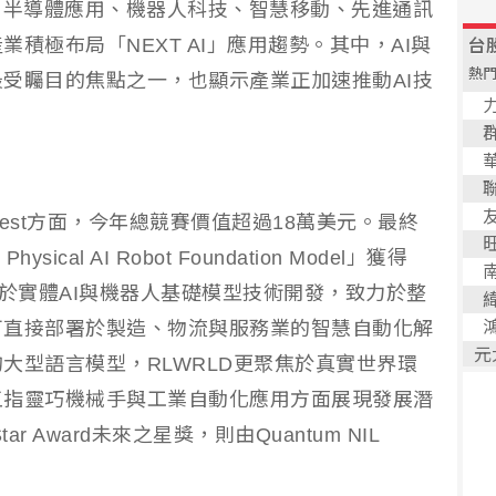
、半導體應用、機器人科技、智慧移動、先進通訊
積極布局「NEXT AI」應用趨勢。其中，AI與
受矚目的焦點之一，也顯示產業正加速推動AI技
。
ntest方面，今年總競賽價值超過18萬美元。最終
ical AI Robot Foundation Model」獲得
LD專注於實體AI與機器人基礎模型技術開發，致力於整
可直接部署於製造、物流與服務業的智慧自動化解
大型語言模型，RLWRLD更聚焦於真實世界環
五指靈巧機械手與工業自動化應用方面展現發展潛
ar Award未來之星獎，則由Quantum NIL