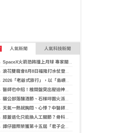
人氣新聞
人氣科技新聞
T
SpaceX火箭恐將撞上月球 專家關注衝擊後果
浪花雙龍會8月8日福隆打水仗登場 尚有免費名額快報名，還可抽住宿券！
2026「老爺式旅行」，以「島嶼的弦外之音」為題 帶旅人開箱歌劇院後台、探訪地下舞廳年代及體驗民歌
醫師也中招！椎間盤突出壓迫神經 微創內視鏡手術助重返正常生活
貓公部落釀酒節、石梯坪圍火派對 分別在中秋與國慶連假登場
天氣一熱就胸悶、心悸？中醫師提醒：高溫讓心臟負擔大增，別輕忽身體警訊
膝蓋退化只能換人工關節？骨科醫師解析「退化性關節炎」治療評估
譚仔國際榮獲第十五屆「君子企業獎」 卓越ESG及營商表現備受肯定