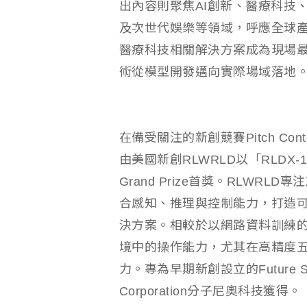
出內容則聚焦AI創新、醫療科技
及次世代娛樂等領域，呼應全球產業
醫療科技相關解決方案成為現場最
術從模型開發邁向實際場域落地
在備受關注的新創競賽Pitch Co
由美國新創RLWRLD以「RLDX-1 Phys
Grand Prize首獎。RLWR
合感知、推理與控制能力，打造
決方案。相較於以網路資料訓練的
境中的操作能力，尤其在高精度
力。專為早期新創設立的Future St
Corporation分子尼奧科技獲得。