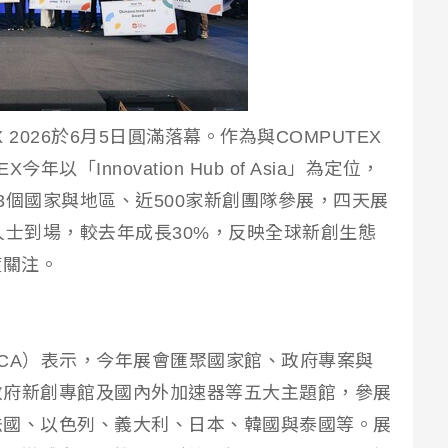
 2026於6月5日圓滿落幕。作為與COMPUTEX
年以「Innovation Hub of Asia」為定位，
3個國家與地區、近500家新創團隊參展，四天展
業人士到場，較去年成長30%，反映全球新創生態
度關注。
CA）表示，今年展會匯聚國家館、政府專案與
政府新創專館及國內外加速器等五大主題館，參展
法國、以色列、義大利、日本、韓國與泰國等。展