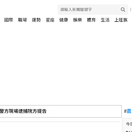
國際
職場
運勢
星座
健康
娛樂
體育
生活
上班族
警方現場逮捕院方提告
#
農
今
水質乾淨怕感染