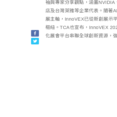
袖與專家分享觀點，涵蓋NVIDIA、
店及台灣萊雅等企業代表。隨著A
展主軸，InnoVEX已從新創展
樞紐。TCA也宣布，InnoVEX 
化展會平台串聯全球創新資源，