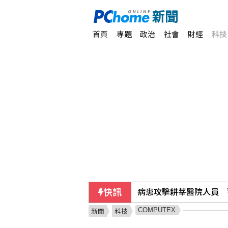
首頁
專題
政治
社會
財經
科技
快訊
病患攻擊耕莘醫院人員 
COMPUTEX
新聞
科技
禾浩辰新劇遭水刑 要求