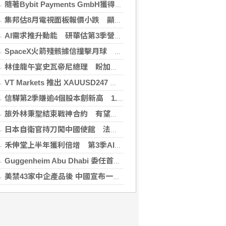
隨著Bybit Payments GmbH獲得電子貨幣機構牌照，Bybit.eu進一步拓展其在歐洲的業務布局
集邦估8月電視面板報價小跌 顯示器及NB面板持平
AI需求推升動能 研華估第3季營收雙增、毛利率持穩
SpaceX火箭殘骸據信撞擊月球 無即時畫面暫難確認
林佳龍午宴史瓦帝尼總理 盼加強各領域雙邊合作
VT Markets 推出 XAUUSD247 重新定義黃金交易時間
信驊第2季賺逾4個股本創新高 1.87億元參與M31私募
旅外林秉聖結束戰神合約 有望加盟PLG洋基工程
日本自衛官持刀闖中國使館 法庭上稱促中國改變外交
禾伸堂上半年獲利倍增 第3季AI用MLCC需求看旺
Guggenheim Abu Dhabi 委任首任館長
美禁43家中企產品後 中國宣布一連串反制措施