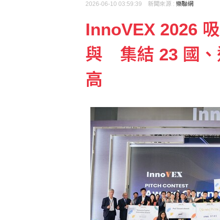
2026-06-10 03:59:39 新聞來源 :
樂聯網
InnoVEX 2026
智慧局首設專利超級站進
與 集結 23 國、
日媒：調降消費稅財源無
高