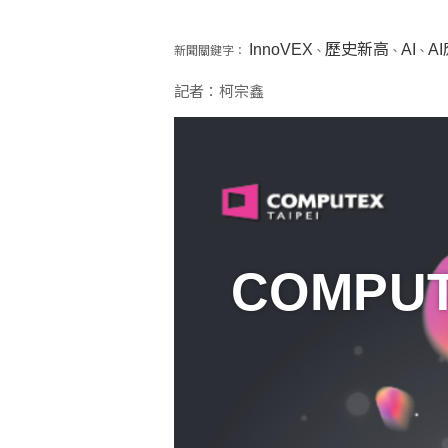
InnoVEX
歷史新高
AI
A
新聞關鍵字：
、
、
、
記者：柯宗鑫
COMPUT