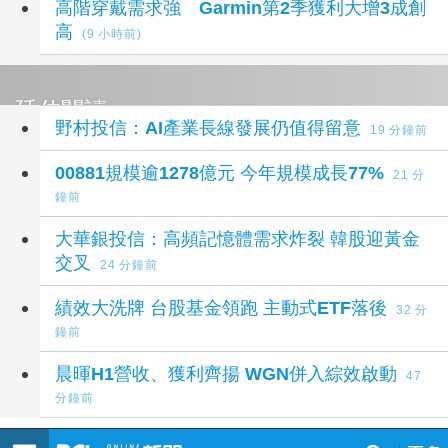
高階穿戴需求強 Garmin第2季獲利大增3成創
高
(9 小時前)
延伸閱讀
野村投信：AI產業長線發展仍值得留意
19 分鐘前
00881規模逾1278億元 今年規模成長77%
21 分
鐘前
大華銀投信：高頻記憶體需求炸裂 韓股迎黃金
交叉
24 分鐘前
績效大洗牌 台股基金領跑 主動式ETF落後
32 分
鐘前
晨暉H1營收、獲利齊揚 WGN併入綜效啟動
47
分鐘前