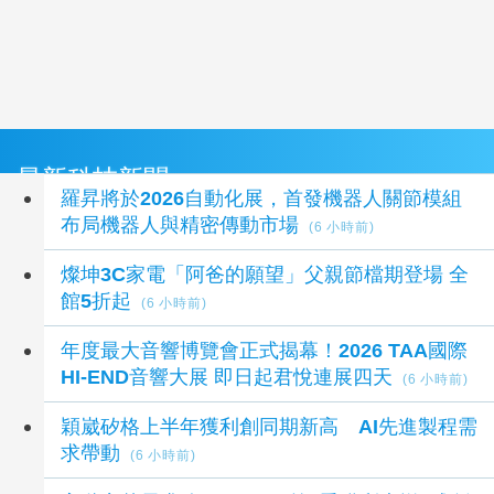
最新科技新聞
羅昇將於2026自動化展，首發機器人關節模組
布局機器人與精密傳動市場
(6 小時前)
燦坤3C家電「阿爸的願望」父親節檔期登場 全
館5折起
(6 小時前)
年度最大音響博覽會正式揭幕！2026 TAA國際
HI-END音響大展 即日起君悅連展四天
(6 小時前)
穎崴矽格上半年獲利創同期新高 AI先進製程需
求帶動
(6 小時前)