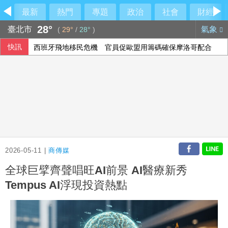
最新
熱門
專題
政治
社會
財經
28°
臺北市
氣象
(
29°
/
28°
)
快訊
西班牙飛地移民危機 官員促歐盟用籌碼確保摩洛哥配合
投資人評估企業財報 歐股互有漲跌
阿波羅2475億收購廉航 擊退對手入主易捷航空
2026-05-11 |
商傳媒
全球巨擘齊聲唱旺AI前景 AI醫療新秀
Tempus AI浮現投資熱點