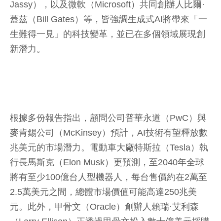
Jassy），以及微軟（Microsoft）共同創辦人比爾·
蓋茲（Bill Gates）等，皆強調生成式AI將帶來「一
生難得一見」的科技變革，並已在多個領域展現創
新潛力。
根據多份報告指出，顧問公司普華永道（PwC）與
麥肯錫公司（McKinsey）預計，AI技術有望釋放數
兆美元的市場潛力。電動車大廠特斯拉（Tesla）執
行長馬斯克（Elon Musk）更預測，至2040年全球
將有至少100億台人型機器人，每台售價約在2萬至
2.5萬美元之間，總體市場價值可能高達250兆美
元。此外，甲骨文（Oracle）創辦人賴瑞·艾利森