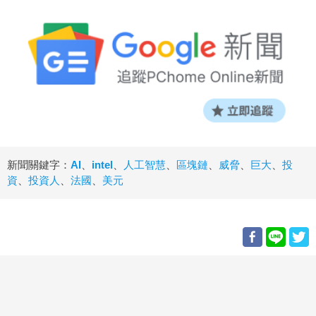
新聞關鍵字：
AI
、
intel
、
人工智慧
、
區塊鏈
、
威脅
、
巨大
、
投
資
、
投資人
、
法國
、
美元