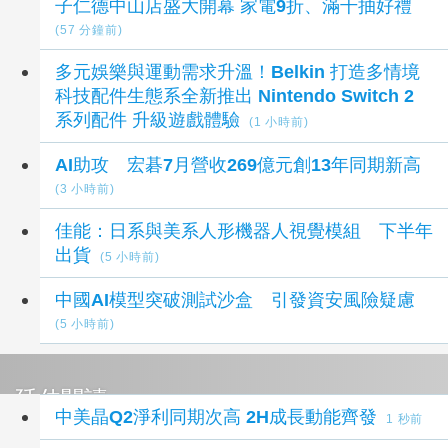
子仁德中山店盛大開幕 家電9折、滿千抽好禮
(57 分鐘前)
多元娛樂與運動需求升溫！Belkin 打造多情境
科技配件生態系全新推出 Nintendo Switch 2
系列配件 升級遊戲體驗
(1 小時前)
AI助攻 宏碁7月營收269億元創13年同期新高
(3 小時前)
佳能：日系與美系人形機器人視覺模組 下半年
出貨
(5 小時前)
中國AI模型突破測試沙盒 引發資安風險疑慮
(5 小時前)
延伸閱讀
中美晶Q2淨利同期次高 2H成長動能齊發
1 秒前