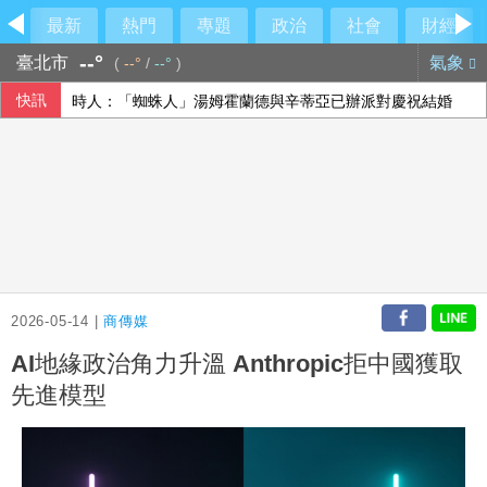
最新
熱門
專題
政治
社會
財經
--°
臺北市
氣象
(
--°
/
--°
)
快訊
時人：「蜘蛛人」湯姆霍蘭德與辛蒂亞已辦派對慶祝結婚
【中市長民調】江啟臣38.2%領先何欣純14.1% 各年齡層
隊友罕見給援護 布雷克：告訴自己不要搞砸
香港宏福苑大火最終調查報告公布 菸頭引燃施工雜物
2026-05-14 |
商傳媒
AI地緣政治角力升溫 Anthropic拒中國獲取
先進模型