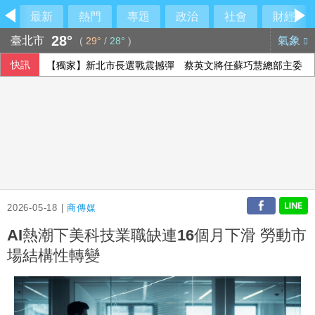
最新
熱門
專題
政治
社會
財經
28°
臺北市
氣象
(
29°
/
28°
)
快訊
【獨家】新北市長選戰震撼彈 蔡英文將任蘇巧慧總部主委
2026-05-18 |
商傳媒
AI熱潮下美科技業職缺連16個月下滑 勞動市
場結構性轉變