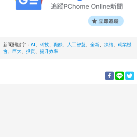
新聞關鍵字：
AI
、
科技
、
職缺
、
人工智慧
、
全新
、
凍結
、
就業機
會
、
巨大
、
投資
、
提升效率