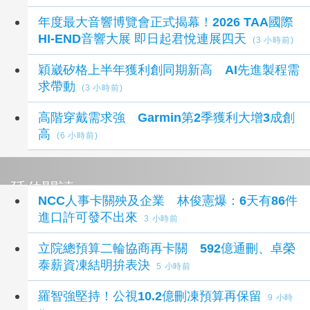
年度最大音響博覽會正式揭幕！2026 TAA國際
HI-END音響大展 即日起君悅連展四天
(3 小時前)
穎崴矽格上半年獲利創同期新高 AI先進製程需
求帶動
(3 小時前)
高階穿戴需求強 Garmin第2季獲利大增3成創
高
(6 小時前)
延伸閱讀
NCC人事卡關殃及企業 林俊憲爆：6天有86件
進口許可發不出來
3 小時前
立院總預算二輪協商再卡關 592億通刪、卓榮
泰薪資凍結明拚表決
5 小時前
羅智強堅持！公視10.2億刪凍預算再保留
9 小時