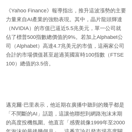
《Yahoo Finance》報導指出，推升這波漲勢的主要
力量來自AI產業的強勁表現。其中，晶片龍頭輝達
（NVIDIA）的市值已逼近5.5兆美元，單一公司就
佔了標普500指數總價值的9%。若加上Alphabet公
司（Alphabet）高達4.7兆美元的市值，這兩家公司
合計的市場價值甚至超過英國富時100指數（FTSE
100）總值的3.5倍。
邁克爾·巴里表示，他近期在廣播中聽到的幾乎都是
「不間斷的AI」話題，這讓他聯想到網路泡沫末期
的高度投機氛圍。他直言「感覺就像1999年至2000
年泡沫的最後幾個月」。這番言論引發市場高度關