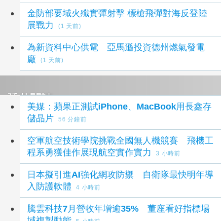
金防部要域火殲實彈射擊 標槍飛彈對海反登陸
展戰力
(1 天前)
為新資料中心供電 亞馬遜投資德州燃氣發電
廠
(1 天前)
延伸閱讀
美媒：蘋果正測試iPhone、MacBook用長鑫存
儲晶片
56 分鐘前
空軍航空技術學院挑戰全國無人機競賽 飛機工
程系勇獲佳作展現航空實作實力
3 小時前
日本擬引進AI強化網攻防禦 自衛隊最快明年導
入防護軟體
4 小時前
騰雲科技7月營收年增逾35% 董座看好指標場
域複製動能