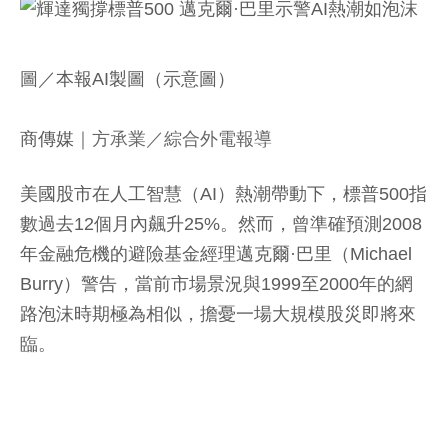
圖／本報AI製圖（示意圖）
商傳媒
｜方承業／綜合外電報導
美國股市在人工智慧（AI）熱潮帶動下，標普500指
數過去12個月內飆升25%。然而，曾準確預測2008
年金融危機的避險基金經理邁克爾·巴里（Michael
Burry）警告，當前市場景況與1999至2000年的網
路泡沫時期極為相似，擔憂一場大規模股災即將來
臨。