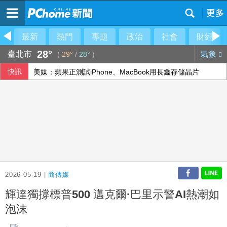
最新
熱門
專題
政治
社會
財經
28°
臺北市
氣象
(
29°
/
28°
)
快訊
美媒：蘋果正測試iPhone、MacBook用長鑫存儲晶片
2026-05-19 |
商傳媒
輝達獨撐標普500 邁克爾·巴里示警AI熱潮如
泡沫