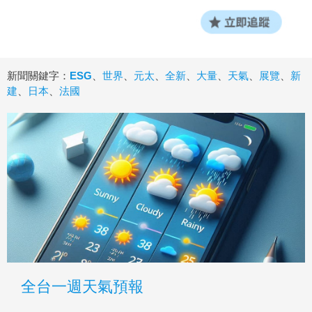
新聞關鍵字：
ESG
、
世界
、
元太
、
全新
、
大量
、
天氣
、
展覽
、
新
建
、
日本
、
法國
全台一週天氣預報