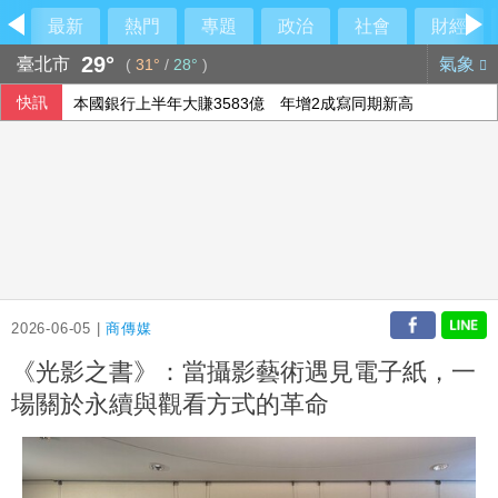
最新
熱門
專題
政治
社會
財經
29°
臺北市
氣象
(
31°
/
28°
)
快訊
本國銀行上半年大賺3583億 年增2成寫同期新高
軟銀首季淨利優於預期 投資英特爾獲豐厚回報
高希均90歲辭世 夥伴王力行給員工公開信、朱立倫也發文悼
今彩539第115190期 頭獎3注中獎
2026-06-05 |
商傳媒
《光影之書》：當攝影藝術遇見電子紙，一
場關於永續與觀看方式的革命