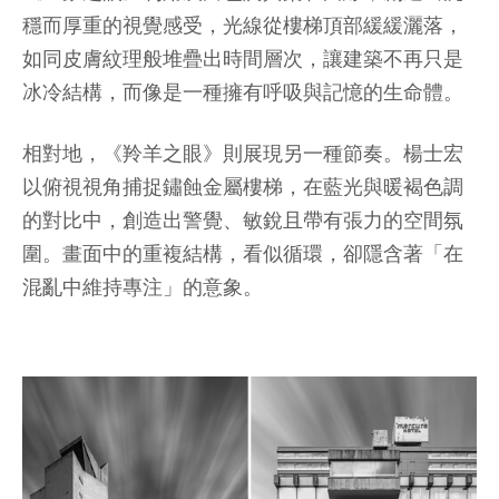
穩而厚重的視覺感受，光線從樓梯頂部緩緩灑落，
如同皮膚紋理般堆疊出時間層次，讓建築不再只是
冰冷結構，而像是一種擁有呼吸與記憶的生命體。
相對地，《羚羊之眼》則展現另一種節奏。楊士宏
以俯視視角捕捉鏽蝕金屬樓梯，在藍光與暖褐色調
的對比中，創造出警覺、敏銳且帶有張力的空間氛
圍。畫面中的重複結構，看似循環，卻隱含著「在
混亂中維持專注」的意象。