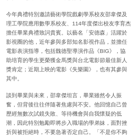
今年典禮特別邀請藝術學院戲劇學系校友邵韋傑及
理工學院應用數學系校友、114年度傑出校友李育杰
擔任畢業典禮致詞貴賓。以藝名「安德森」活躍於
影視圈的他，近年參與多部知名影視作品，並擔任
電影表演指導，包括魏德聖導演作品《BIG》，協
助培育的學生更榮獲金馬獎與台北電影節最佳新人
獎肯定；近期上映的電影《失樂園》，也有其參與
其中。
談到畢業與未來，邵韋傑坦言，畢業雖然令人振
奮，但背後往往伴隨著焦慮與不安。他回憶自己曾
歷經無數次試鏡失敗、等待機會與自我懷疑的低
潮，因此特別勉勵即將步入職場的學弟妹，面對挫
折與被拒絕時，不要急著否定自己。「不是你不夠