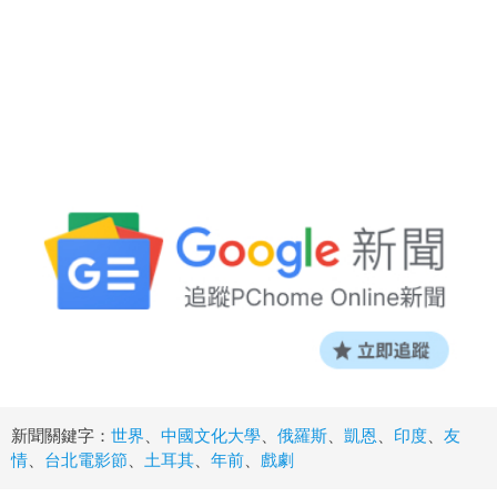
新聞關鍵字：
世界
、
中國文化大學
、
俄羅斯
、
凱恩
、
印度
、
友
情
、
台北電影節
、
土耳其
、
年前
、
戲劇