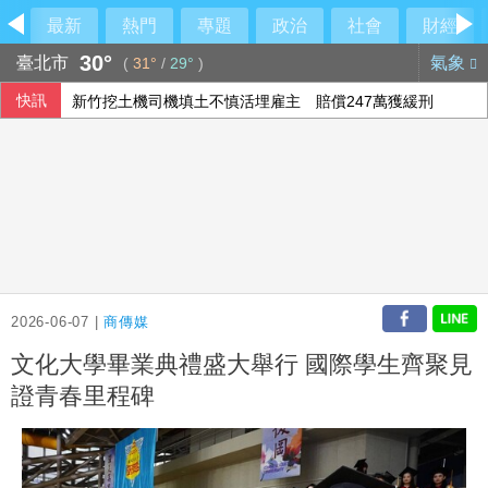
最新
熱門
專題
政治
社會
財經
30°
臺北市
氣象
(
31°
/
29°
)
快訊
新竹挖土機司機填土不慎活埋雇主 賠償247萬獲緩刑
裴倫德：IPAC拒反中標籤 各國議會逐漸認清中共樣貌
印尼野火延燒近1週 當局關閉爪哇島國家公園
打工領薪遭誘進投資坑 刑事局揭隱蔽性詐術
2026-06-07 |
商傳媒
文化大學畢業典禮盛大舉行 國際學生齊聚見
證青春里程碑