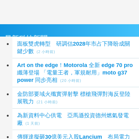
最新科技新聞
面板雙虎轉型 研調估2028年市占下降盼成關
鍵少數
(2 小時前)
Art on the edge！Motorola 全新 edge 70 pro
纖薄登場 「電量王者，軍規耐用」moto g37
power 同步亮相
(20 小時前)
金防部要域火殲實彈射擊 標槍飛彈對海反登陸
展戰力
(21 小時前)
為新資料中心供電 亞馬遜投資德州燃氣發電
廠
(1 天前)
傳輝達擬砸30億美元入股Lancium 布局電力