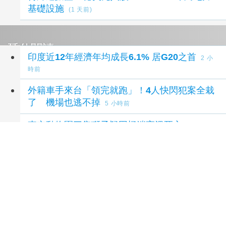
基礎設施
(1 天前)
延伸閱讀
印度近12年經濟年均成長6.1% 居G20之首
2 小
時前
外籍車手來台「領完就跑」！4人快閃犯案全栽
了 機場也逃不掉
5 小時前
東京動物園三隻獅子疑因極端高溫死亡
7 小時前
FJM 第二屆國際雙年會 9 月台南登場 同步啟動
愛心公益推廣
18 小時前
HCLTech 獲 TIME 雜誌評為全球最具可持續發
展表現的企業之一
23 小時前