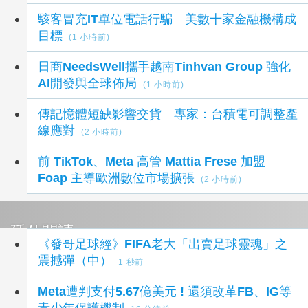
駭客冒充IT單位電話行騙 美數十家金融機構成
目標
(1 小時前)
日商NeedsWell攜手越南Tinhvan Group 強化
AI開發與全球佈局
(1 小時前)
傳記憶體短缺影響交貨 專家：台積電可調整產
線應對
(2 小時前)
前 TikTok、Meta 高管 Mattia Frese 加盟
Foap 主導歐洲數位市場擴張
(2 小時前)
延伸閱讀
《發哥足球經》FIFA老大「出賣足球靈魂」之
震撼彈（中）
1 秒前
Meta遭判支付5.67億美元 ! 還須改革FB、IG等
青少年保護機制