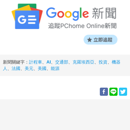
新聞關鍵字：
計程車
、
AI
、
交通部
、
克羅埃西亞
、
投資
、
機器
人
、
法國
、
美元
、
美國
、
能源