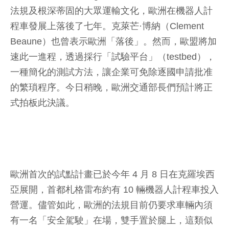
法規及根深蒂固的大眾運輸文化，歐洲在機器人計
程車發展上落後了七年。克萊芒·博納（Clement
Beaune）也曾表示歐洲「落後」。然而，歐盟將加
速此一進程，透過採行「試驗平台」（testbed），
一種簡化的測試方法，讓企業可免除逐國申請批准
的繁瑣程序。今日稍晚，歐洲交通部長們預計將正
式拍板此決議。
歐洲首次的試點計畫已於今年 4 月 8 日在克羅埃西
亞展開，首都札格雷布約有 10 輛機器人計程車投入
營運。儘管如此，歐洲的法規目前仍要求車輛內須
有一名「安全駕駛」在場，雙手置於腿上，這類似