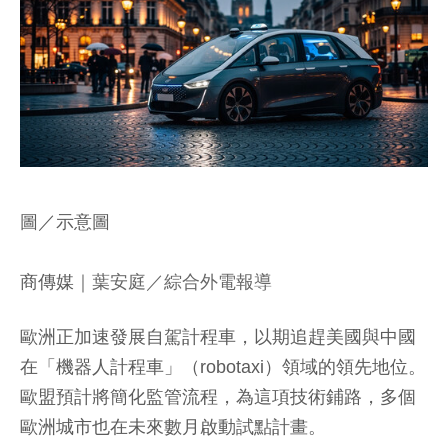
圖／示意圖
商傳媒
｜葉安庭／綜合外電報導
歐洲正加速發展自駕計程車，以期追趕美國與中國
在「機器人計程車」（robotaxi）領域的領先地位。
歐盟預計將簡化監管流程，為這項技術鋪路，多個
歐洲城市也在未來數月啟動試點計畫。