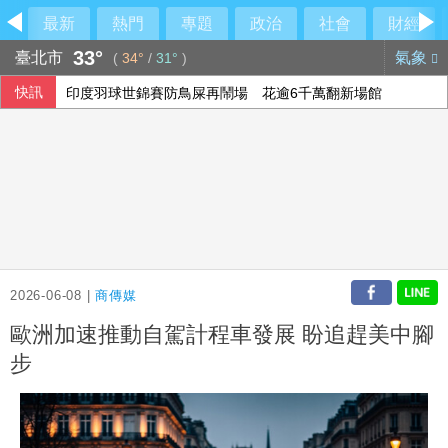
最新
熱門
專題
政治
社會
財經
33°
臺北市
氣象
(
34°
/
31°
)
快訊
印度羽球世錦賽防鳥屎再鬧場 花逾6千萬翻新場館
陳時中稱曾提醒疫苗掮客 陳智菡怒列時間軸
院區停電 政院：設備老舊欲更新盼立院儘速通過預算
人工智慧熱潮帶動需求 中國7月出口年增23.9%
2026-06-08 |
商傳媒
歐洲加速推動自駕計程車發展 盼追趕美中腳
步