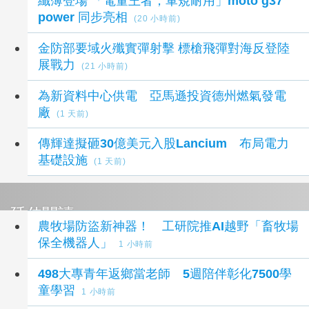
纖薄登場 「電量王者，軍規耐用」moto g37
power 同步亮相
(20 小時前)
金防部要域火殲實彈射擊 標槍飛彈對海反登陸
展戰力
(21 小時前)
為新資料中心供電 亞馬遜投資德州燃氣發電
廠
(1 天前)
傳輝達擬砸30億美元入股Lancium 布局電力
基礎設施
(1 天前)
延伸閱讀
農牧場防盜新神器！ 工研院推AI越野「畜牧場
保全機器人」
1 小時前
498大專青年返鄉當老師 5週陪伴彰化7500學
童學習
1 小時前