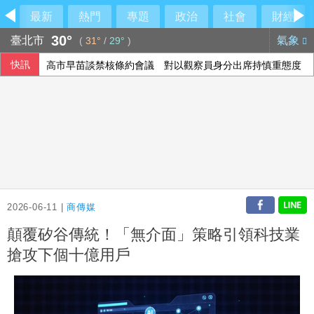
最新
熱門
專題
政治
社會
財經
30°
臺北市
氣象
(
31°
/
29°
)
快訊
高市早苗談禁核條約會議 對以觀察員身分出席持慎重態度
嘉義男向友借錢遭拒涉工廠縱火洩恨 地院裁准收押
蔣萬安沒停班課搬氣象署挨轟 北市府急回應
裴倫德：IPAC拒反中標籤 各國議會逐漸認清中共樣貌
2026-06-11 |
商傳媒
顛覆矽谷傳統！「無介面」策略引領科技業
搶攻下個十億用戶