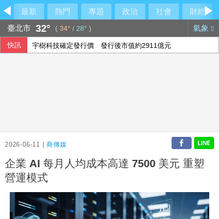
最新
熱門
專題
政治
社會
財經
32°
臺北市
氣象
(
34°
/
28°
)
快訊
宇樹科技確定發行價 發行後市值約2911億元
國民黨推AI發言人！「鄭小文」首亮相
前香港民主黨成員涂謹申離港赴英 與家人團聚
颱風白海豚侵襲日本沖繩3傷 各地實施交管
2026-06-11 |
商傳媒
企業 AI 每月人均成本高達 7500 美元 重塑
營運模式