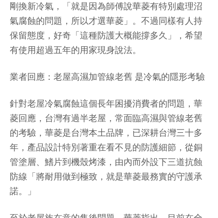
剛換新冷氣，「就是因為師傅說華菱有特別處理沼
氣腐蝕的問題，所以才選華菱」。不過同樣有人持
保留態度，好奇「這種防護大概能撐多久」，希望
有使用超過五年的用家現身說法。
業者回應：老屋高濕加管線老舊 是冷氣的隱形考驗
針對老屋冷氣腐蝕這個長年困擾消費者的問題，華
菱回應，台灣有過半老屋，常面臨高濕與管線老舊
的考驗，華菱是台灣本土品牌，已深耕台灣三十多
年，產品設計特別著重在看不見的防護細節，從銅
管塗層、鰭片到機殼烤漆，由內而外設下三道抗蝕
防線「將耐用做到極致，就是華菱最務實的守護承
諾。」