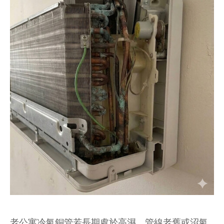
老公寓冷氣銅管若長期處於高濕、管線老舊或沼氣