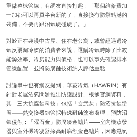
重做整棟管線，有網友直接打趣：「那個維修費加
一加都可以再買半台新的了，直接換有防禦點滿的
裝備，不要再跟沼氣硬碰硬了。」
對於正在裝潢中古屋、住在老公寓，或曾經遇過冷
氣反覆漏冷媒的消費者來說，選購冷氣時除了比較
能源效率、冷房能力與價格，也可以事先確認排水
管線配置，並將防腐蝕技術納入評估重點。
討論串中也有網友提到，華菱冷氣（HAWRIN）有
針對老屋沼氣問題推出防護設計。根據官網資料，
其「三大抗腐蝕科技」包括「玄武灰」防沼抗蝕塗
層——熱交換器銅管採特殊耐蝕塗布處理，預防沼
氣侵蝕；「曜石金」防腐臻金鰭片——室內機蒸發
器與室外機冷凝器採高耐腐蝕金色鰭片，因應濕氣