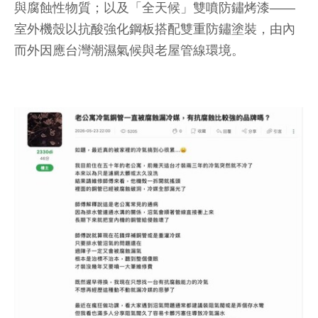
與腐蝕性物質；以及「全天候」雙噴防鏽烤漆——
室外機殼以抗酸強化鋼板搭配雙重防鏽塗裝，由內
而外因應台灣潮濕氣候與老屋管線環境。