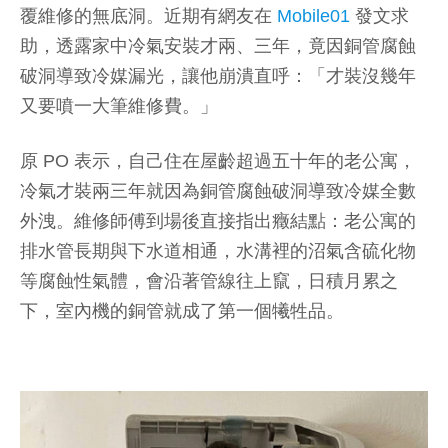
覆維修的無底洞。近期有網友在
Mobile01
發文求
助，透露家中冷氣安裝才兩、三年，竟因銅管腐蝕
破洞導致冷媒漏光，讓他崩潰直呼：「才裝沒幾年
又要噴一大筆維修費。」
原 PO 表示，自己住在屋齡超過五十年的老公寓，
冷氣才裝兩三年就因為銅管腐蝕破洞導致冷媒全數
外洩。維修師傅到場後直接指出癥結點：老公寓的
排水管長期與下水道相通，水溝裡的沼氣含硫化物
等腐蝕性氣體，會沿著管線往上竄，日積月累之
下，室內機的銅管就成了第一個犧牲品。