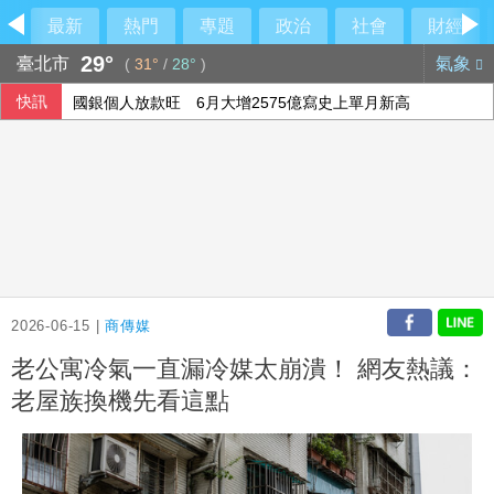
最新
熱門
專題
政治
社會
財經
29°
臺北市
氣象
(
31°
/
28°
)
快訊
國銀個人放款旺 6月大增2575億寫史上單月新高
今彩539第115190期 頭獎3注中獎
軟銀首季淨利優於預期 投資英特爾獲豐厚回報
高希均90歲辭世 夥伴王力行給員工公開信、朱立倫也發文悼
2026-06-15 |
商傳媒
老公寓冷氣一直漏冷媒太崩潰！ 網友熱議：
老屋族換機先看這點