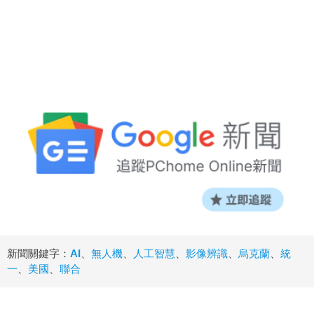
新聞關鍵字：
AI
、
無人機
、
人工智慧
、
影像辨識
、
烏克蘭
、
統
一
、
美國
、
聯合