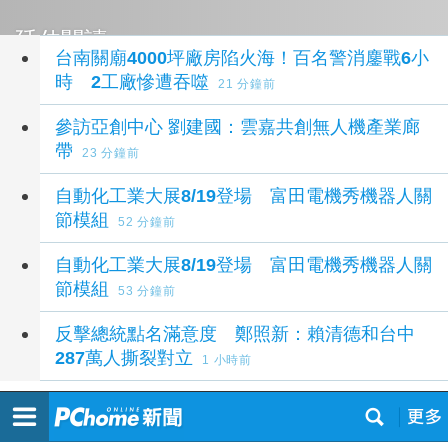
延伸閱讀
台南關廟4000坪廠房陷火海！百名警消鏖戰6小
時 2工廠慘遭吞噬
21 分鐘前
參訪亞創中心 劉建國：雲嘉共創無人機產業廊
帶
23 分鐘前
自動化工業大展8/19登場 富田電機秀機器人關
節模組
52 分鐘前
自動化工業大展8/19登場 富田電機秀機器人關
節模組
53 分鐘前
反擊總統點名滿意度 鄭照新：賴清德和台中
287萬人撕裂對立
1 小時前