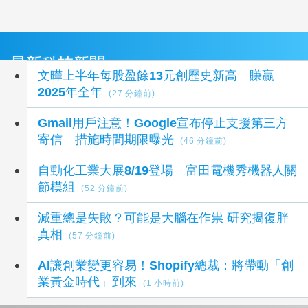
最新科技新聞
文曄上半年每股盈餘13元創歷史新高 賺贏
2025年全年
(27 分鐘前)
Gmail用戶注意！Google宣布停止支援第三方
寄信 措施時間期限曝光
(46 分鐘前)
自動化工業大展8/19登場 富田電機秀機器人關
節模組
(52 分鐘前)
減重總是失敗？可能是大腦在作祟 研究揭復胖
真相
(57 分鐘前)
AI讓創業變更容易！Shopify總裁：將帶動「創
業黃金時代」到來
(1 小時前)