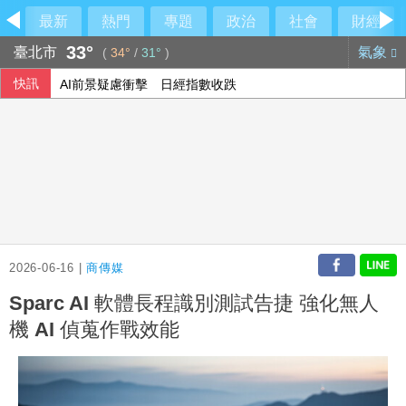
最新
熱門
專題
政治
社會
財經
33°
臺北市
氣象
(
34°
/
31°
)
快訊
AI前景疑慮衝擊 日經指數收跌
緬甸總統敏昂萊正式訪問泰國 民團批勿替軍政府背書
法律諮詢掛蛋！綠營酸中市府忙「研究台南」
疑俄影子油輪阿曼外海漏油 油污正擴大生態受威脅
2026-06-16 |
商傳媒
Sparc AI 軟體長程識別測試告捷 強化無人
機 AI 偵蒐作戰效能