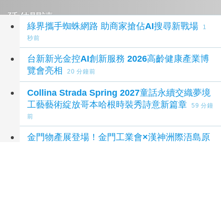
延伸閱讀
綠界攜手蜘蛛網路 助商家搶佔AI搜尋新戰場
1
秒前
台新新光金控AI創新服務 2026高齡健康產業博
覽會亮相
20 分鐘前
Collina Strada Spring 2027童話永續交織夢境
工藝藝術綻放哥本哈根時裝秀詩意新篇章
59 分鐘
前
金門物產展登場！金門工業會×漢神洲際浯島原
汁原味攻略這
1 小時前
世界頂尖訓練家集結舊金山 《Pokémon
GO》同步推出 WCS 慶祝活動
1 小時前