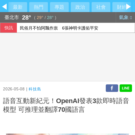
最新
熱門
專題
政治
社會
財經
28°
臺北市
氣象
(
29°
/
28°
)
快訊
民俗月不怕阿飄作祟 6張神明卡護佑平安
6月國銀放款單月新高 個人貸款暴增2575億
行員勾結地政士收回扣 15家銀行60多人涉案
2026-05-08 |
科技島
語音互動新紀元！OpenAI發表3款即時語音
模型 可推理並翻譯70國語言