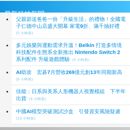
最新科技新聞
父親節送爸爸一份「升級生活」的禮物！全國電
子仁德中山店盛大開幕 家電9折、滿千抽好禮
(5 小時前)
多元娛樂與運動需求升溫！Belkin 打造多情境
科技配件生態系全新推出 Nintendo Switch 2
系列配件 升級遊戲體驗
(5 小時前)
AI助攻 宏碁7月營收269億元創13年同期新高
(8 小時前)
佳能：日系與美系人形機器人視覺模組 下半年
出貨
(9 小時前)
中國AI模型突破測試沙盒 引發資安風險疑慮
(10 小時前)