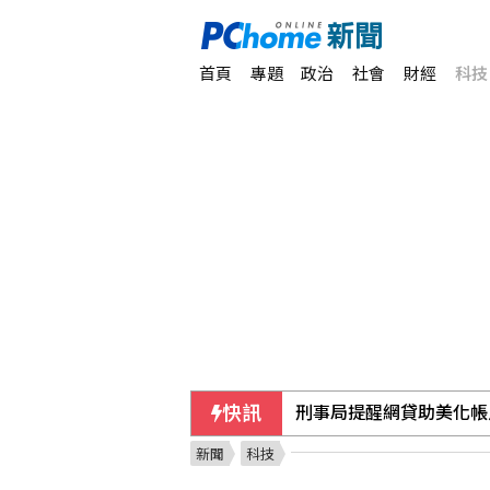
首頁
專題
政治
社會
財經
科技
快訊
給年輕球員容錯率也給壓
新聞
科技
美參院50票對49票通