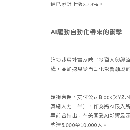
價已累計上漲30.3%。
AI驅動自動化帶來的衝擊
這項裁員計畫反映了投資人與經濟
構，並加速易受自動化影響領域
無獨有偶，支付公司Block(XYZ
其總人力一半），作為將AI嵌入
早前曾指出，在美國受AI影響最深
約達5,000至10,000人。