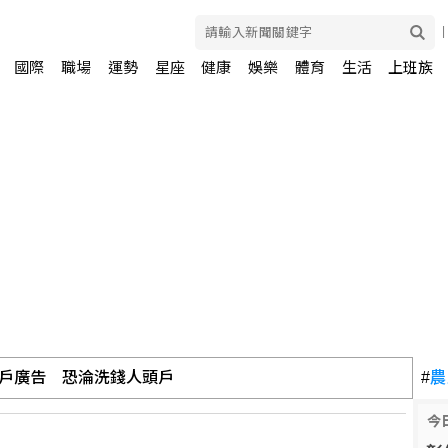
國際
職場
運勢
星座
健康
娛樂
體育
生活
上班族
力 林岳平不希望是來跑龍套
#
農
今
過 川普前私人律師真除司法部長