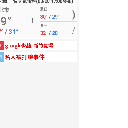
縣 一週天氣預報(08/08 17:00發布)
北市
週日
30°
/
29°
9°
週一
7°
/
31°
32°
/
28°
google熱搜-新竹氣爆
新
名人被打臉事件
門