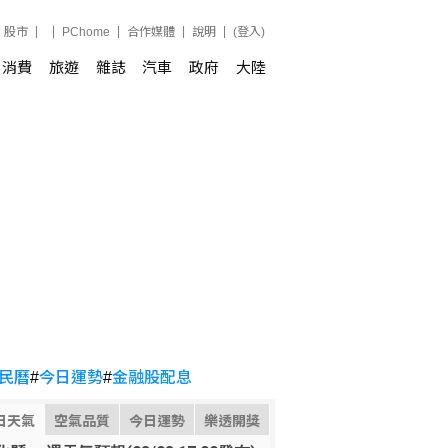
股市
PChome
合作媒體
說明
(登入)
消費
旅遊
雜誌
汽車
政府
大陸
民曆
#
今日運勢
#
金融股配息
日天氣
空氣品質
今日運勢
樂透開獎