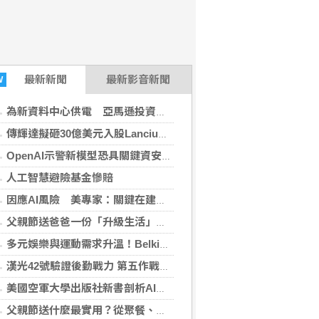
最新
新聞
最新影音新聞
W
為新資料中心供電 亞馬遜投資德州燃氣發電廠
傳輝達擬砸30億美元入股Lancium 布局電力基礎設施
OpenAI示警新模型恐具關鍵資安能力 收緊研發管控
人工智慧避險基金慘賠
因應AI風險 美專家：關鍵在建構防禦又不拖慢創新
父親節送爸爸一份「升級生活」的禮物！全國電子仁德中山店盛大開幕 家電9折、滿千抽好禮
多元娛樂與運動需求升溫！Belkin 打造多情境科技配件生態系全新推出 Nintendo Switch 2 系列配件 升級遊戲體驗
漢光42號驗證後勤戰力 第五作戰區完成彈藥還屯整備
美國空軍大學出版社新書剖析AI雙面刃 警示誤用潛在風險
父親節送什麼最實用？從聚餐、運動到日常營養 4種送禮選擇一次看