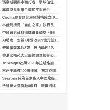
瑪帝斯觀察中職打者 擊球佳但長打少「閃掉就好」
菲澳防長重申台海和平重要性 林佳龍表達肯定
Coolita聯合頭部廣電機構成立印尼首個FAST媒體聯盟
林佳龍接見「自由之家」執行長 盼台成印太INGO樞紐
中國籍男藏身挪威軍事碉堡 引國安疑慮遭驅逐
AI助攻 宏碁7月營收269億元創13年同期新高
泰國槍擊案致8死 包括學校2名教師3名職員
香港宏福苑大火最終調查報告公布 菸頭引燃施工雜物
Tribesigns出席2026年拉斯維加斯家具展，擴大與美國領先家居零售商的合作
林岳平執教400勝達陣 布雷克讚獲球員愛戴
Seaspan 成為首家進入中國熊貓債券市場的國際船東及營運商
法總統大選倒數8個月 親俄網絡針對3名參選人造謠