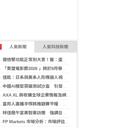
人氣新聞
人氣科技新聞
T
健檢腎功能正常別大意！醫：蛋白尿異常恐是洗腎警訊
「東盟電影節2026 」將於8月舉行 歷來最大規模 以電影連繫文化交流
佳能：日系與美系人形機器人視覺模組 下半年出貨
中國AI模型突破測試沙盒 引發資安風險疑慮
AXA XL 將收購全球企業情報及網絡安全顧問公司 S-RM
富邦人壽攜手悍將推觀賽平權 邀身障、親子看球
林佳龍午宴美智庫訪團 強調台灣是不可或缺夥伴
FP Markets 市場分析：市場評估下一步走勢，日圓再臨十字路口