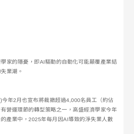
學家的隱憂，即AI驅動的自動化可能顛覆產業結
的失業潮。
.N)今年2月也宣布將裁撤超過4,000名員工（約佔
所有營運環節的轉型策略之一，高盛經濟學家今年
的產業中，2025年每月因AI導致的淨失業人數