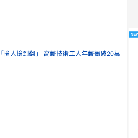
NE
「搶人搶到翻」 高薪技術工人年薪衝破20萬