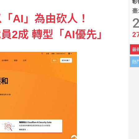
彰化
臺
「AI」為由砍人！
憂鬱症機率可能低逾4成 專家提醒適當就好
2
布裁員2成 轉型「AI優先」
2
戶廣告 恐淪洗錢人頭戶
最
熱