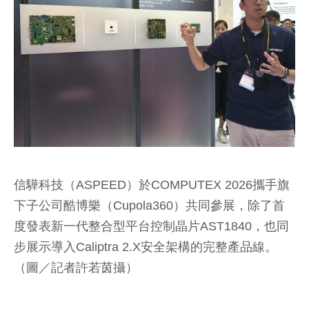
信驊科技（ASPEED）於COMPUTEX 2026攜手旗
下子公司酷博樂（Cupola360）共同參展，除了首
度發表新一代整合型平台控制晶片AST1840，也同
步展示導入Caliptra 2.X安全架構的完整產品線。
（圖／記者許若茵攝）