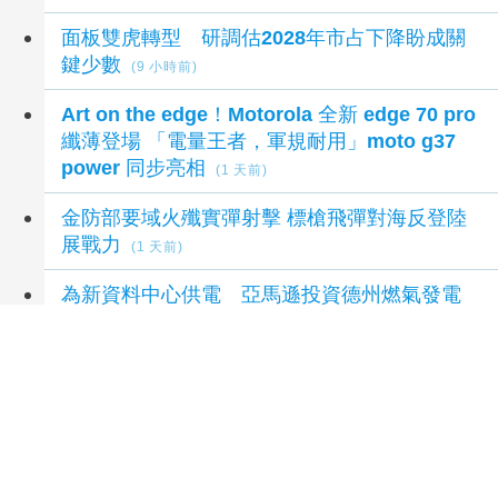
面板雙虎轉型 研調估2028年市占下降盼成關
鍵少數
(9 小時前)
Art on the edge！Motorola 全新 edge 70 pro
纖薄登場 「電量王者，軍規耐用」moto g37
power 同步亮相
(1 天前)
金防部要域火殲實彈射擊 標槍飛彈對海反登陸
展戰力
(1 天前)
為新資料中心供電 亞馬遜投資德州燃氣發電
廠
(1 天前)
延伸閱讀
比抓賊還難？颱風夜鴕鳥逃家撞凹引擎蓋 桃園
警圍捕制伏
2 小時前