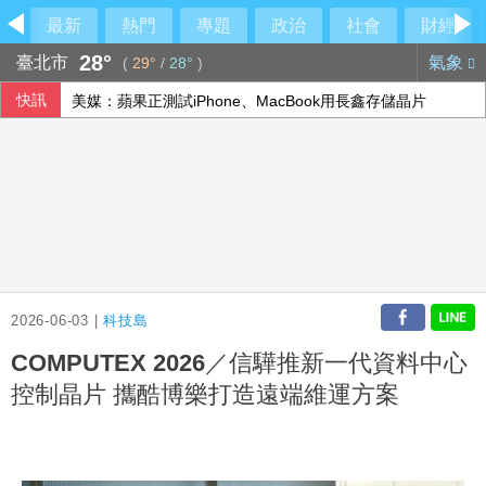
最新
熱門
專題
政治
社會
財經
28°
臺北市
氣象
(
29°
/
28°
)
快訊
美媒：蘋果正測試iPhone、MacBook用長鑫存儲晶片
伊朗最高領袖行蹤成謎 國營媒體：總統近期見過他
傳土耳其限制商船入黑海 官員：船舶通行依然順暢
李逸洋批原爆典禮矮化台灣 長崎市稱與去年同無降格
2026-06-03 |
科技島
COMPUTEX 2026／信驊推新一代資料中心
控制晶片 攜酷博樂打造遠端維運方案