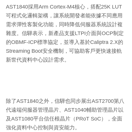
AST1840採用Arm Cortex-M4核心，搭配25K LUT
可程式化邏輯架構，讓系統開發者能依據不同應用
需求彈性客製化功能，同時降低伺服器系統設計複
雜度。信驊表示，新產品支援LTPI介面與OCP制定
的OBMF-ICP標準協定，並導入基於Caliptra 2.X的
Streaming Boot安全機制，可協助客戶更快速接軌
新世代資料中心設計需求。
除了AST1840之外，信驊也同步展出AST2700第八
代遠端伺服器管理晶片、AST1040輔助管理晶片以
及AST1080平台信任根晶片（PRoT SoC），全面
強化資料中心控制與資安能力。