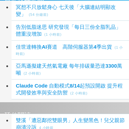
最新科技新聞
冥想不只放鬆身心 七天後「大腦連結明顯改
變」
(54 分鐘前)
告別低脂迷思 研究發現「每日三份全脂乳品」
體重沒增加
(1 小時前)
佳世達轉換AI賽道 高階伺服器第4季出貨
(1 小
時前)
亞馬遜擬建天然氣電廠 每年排碳量恐達3300萬
噸
(2 小時前)
Claude Code 自動模式8/14起預設開啟 提升程
式開發效率與安全防禦
(2 小時前)
延伸閱讀
雙溪「遭惡鄰挖雙眼男」人生變黑色！兒父親節
崩潰泣訴
4 小時前