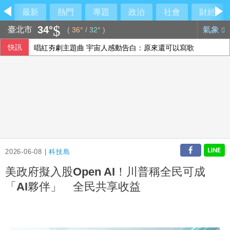
最新
熱門
專題
政治
社會
財經
34°
臺北市
氣象
(
36°
/
32°
)
快訊
唱紅夯劇主題曲 宇宙人感動告白：原來還可以寫歌
應佳妤「代母出征」競總今成立 韓國瑜送花籃祝高票當選
大鵬科技新廠動土 完工後產能提升上看60%
蔣萬安質疑疫苗資料塗黑 沈伯洋：夏莉絲兒虐資料才被蓋牌
2026-06-08 |
科技島
美政府擬入股Open AI！川普稱全民可成
「AI夥伴」 全民共享收益