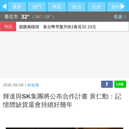
最新
熱門
專題
政治
社會
財經
32°
臺北市
氣象
(
34°
/
28°
)
快訊
股匯兩樣情 新台幣早盤升快1角見32.23元
東發號慘被出征「塗掉簽名」 沈伯洋贊成
SpaceX火箭漂流殘骸撞月球 智利望遠鏡拍到碎片
台股早盤一度跌近300點、台積電跌25元
2026-06-08 |
科技島
輝達與SK集團將公布合作計畫 黃仁勳：記
憶體缺貨還會持續好幾年