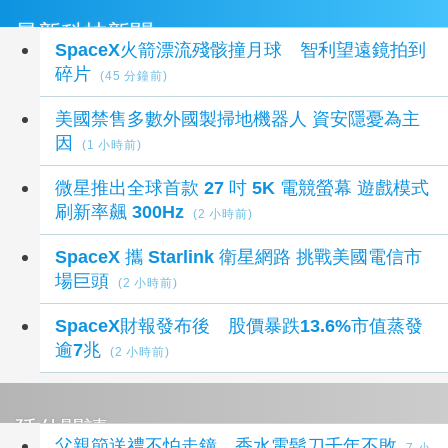
最新科技新聞
SpaceX火箭漂流殘骸撞月球 智利望遠鏡拍到
碎片
(45 分鐘前)
美國禁售多數外國製掃地機器人 資安隱憂為主
因
(1 小時前)
微星推出全球首款 27 吋 5K 電競螢幕 遊戲模式
刷新率飆 300Hz
(2 小時前)
SpaceX 攜 Starlink 衛星網路 挑戰美國電信市
場巨頭
(2 小時前)
SpaceX財報發布後 股價暴跌13.6%市值蒸發
逾7兆
(2 小時前)
延伸閱讀
父親節送禮不怕走鐘 香水電鬍刀千年不敗