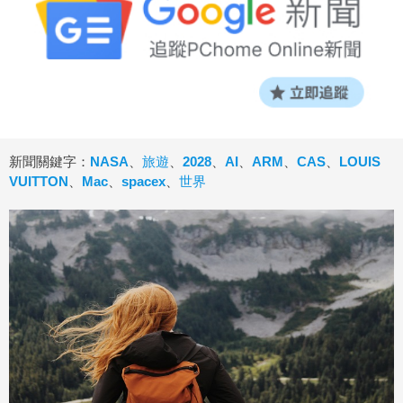
新聞關鍵字：
NASA
、
旅遊
、
2028
、
AI
、
ARM
、
CAS
、
LOUIS
VUITTON
、
Mac
、
spacex
、
世界