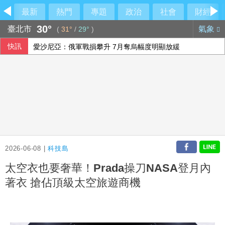
最新
熱門
專題
政治
社會
財經
30°
臺北市
氣象
(
31°
/
29°
)
快訊
愛沙尼亞：俄軍戰損攀升 7月奪烏幅度明顯放緩
網紅老爸父親節特映 王識賢享女兒愛心晚餐感幸福
經紀人車上強吻女藝人狡辯「沒伸舌頭」 法院判刑1年1月
氣候變遷下 中國東北從避暑之地淪為高溫高濕重災區
2026-06-08 |
科技島
太空衣也要奢華！Prada操刀NASA登月內
著衣 搶佔頂級太空旅遊商機