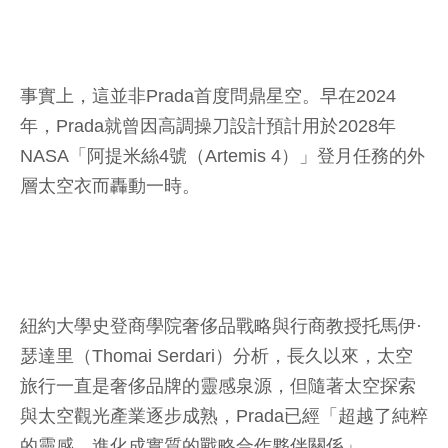
事實上，這並非Prada首度問鼎星空。早在2024
年，Prada就曾因高調操刀設計預計用於2028年
NASA「阿提米絲4號（Artemis 4）」登月任務的外
層太空衣而轟動一時。
紐約大學史登商學院奢侈品戰略與行商教授托馬伊·
瑟達里（Thomai Serdari）分析，長久以來，太空
旅行一直是奢侈品牌的靈感泉源，但隨著太空探索
與太空觀光產業逐步成熟，Prada已經「超越了純粹
的靈感，進化成實質的戰略合作夥伴關係」。