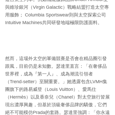
與維珍銀河（Virgin Galactic）戰略結盟打造太空專
用服飾； Columbia Sportswear則與太空探索公司
Intuitive Machines共同研發地端極限防護面料。
然而，這場外太空的軍備競賽是否會在精品圈引發
跟風，目前仍是未知數。瑟達里直言：「在奢侈品
世界裡，成為『第一人』、成為潮流引領者
（Trend-setter）至關重要。」她透露包含LVMH集
團旗下的路易威登（Louis Vuitton）、愛馬仕
（Hermès）以及香奈兒（Chanel）對太空旅行皆展
現出濃厚興趣，但基於頂級奢侈品牌的驕傲，它們
絕不可能模仿Prada的套路。瑟達里強調：「你永遠