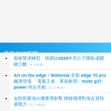
最新科技新聞
面板雙虎轉型 研調估2028年市占下降盼成關
鍵少數
(4 小時前)
Art on the edge！Motorola 全新 edge 70 pro
纖薄登場 「電量王者，軍規耐用」moto g37
power 同步亮相
(21 小時前)
金防部要域火殲實彈射擊 標槍飛彈對海反登陸
展戰力
(22 小時前)