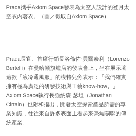
Prada攜手Axiom Space發表為太空人設計的登月太
空衣內著衣。（圖／截取自Axiom Space）
Prada長官、首席行銷長洛倫佐·貝爾泰利（Lorenzo
Bertelli）在曼哈頓旗艦店的發表會上，坐在展示著
這款「液冷通風服」的模特兒旁表示：「我們確實
擁有極為廣泛的研發技術與工藝know-how。」
Axiom Space執行長強納森·瑟坦（Jonathan
Cirtain）也附和指出，開發太空探索產品所需的專
業知識，往往來自許多表面上看起來毫無關聯的傳
統產業。