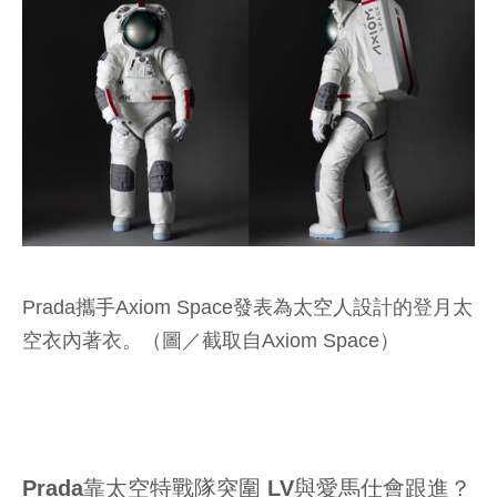
Prada攜手Axiom Space發表為太空人設計的登月太
空衣內著衣。（圖／截取自Axiom Space）
Prada靠太空特戰隊突圍 LV與愛馬仕會跟進？