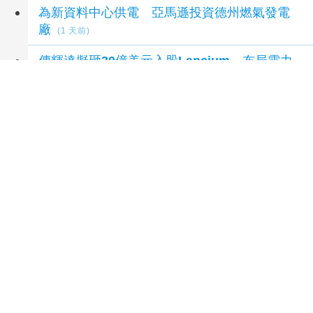
為新資料中心供電 亞馬遜投資德州燃氣發電
廠
(1 天前)
傳輝達擬砸30億美元入股Lancium 布局電力
基礎設施
(1 天前)
延伸閱讀
陳亭妃公布競總幹部名單 賴清德頭銜曝光
51
分鐘前
被封最強母雞對比蔣萬安 盧秀燕：母雞越多越
好
1 小時前
藍白提前布局2028？黃國昌率白委挺江啟臣
盧秀燕喊：未來「有商有量」
2 小時前
毛經濟成選戰新戰場！賴瑞隆組獸醫、寵物後援
會 拋「四有」政策
3 小時前