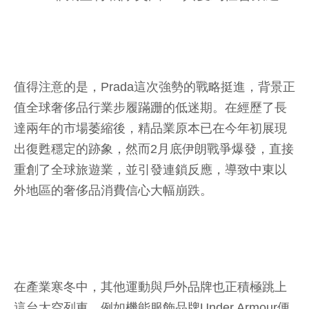
值得注意的是，Prada這次強勢的戰略挺進，背景正
值全球奢侈品行業步履蹣跚的低迷期。在經歷了長
達兩年的市場萎縮後，精品業原本已在今年初展現
出復甦穩定的跡象，然而2月底伊朗戰爭爆發，直接
重創了全球旅遊業，並引發連鎖反應，導致中東以
外地區的奢侈品消費信心大幅崩跌。
在產業寒冬中，其他運動與戶外品牌也正積極跳上
這台太空列車。例如機能服飾品牌Under Armour便