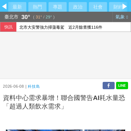
最新
熱門
專題
政治
社會
財經
30°
臺北市
氣象
(
31°
/
29°
)
快訊
北市大安警強力掃蕩毒駕 近2月餘查獲116件
李逸洋未出席長崎原爆典禮 抗議席次安排矮化國格
向中國洩漏半導體機密 前SK海力士員工遭判刑18月
陳清龍設山城服務處 藍白合挺江啟臣角逐台中市
2026-06-08 |
科技島
資料中心需求暴增！聯合國警告AI耗水量恐
「超過人類飲水需求」