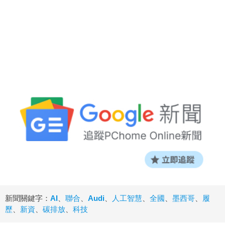
新聞關鍵字：
AI
、
聯合
、
Audi
、
人工智慧
、
全國
、
墨西哥
、
履
歷
、
新資
、
碳排放
、
科技