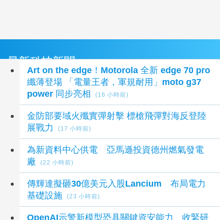
最新科技新聞
Art on the edge！Motorola 全新 edge 70 pro
纖薄登場 「電量王者，軍規耐用」moto g37
power 同步亮相
(16 小時前)
金防部要域火殲實彈射擊 標槍飛彈對海反登陸
展戰力
(17 小時前)
為新資料中心供電 亞馬遜投資德州燃氣發電
廠
(22 小時前)
傳輝達擬砸30億美元入股Lancium 布局電力
基礎設施
(23 小時前)
OpenAI示警新模型恐具關鍵資安能力 收緊研