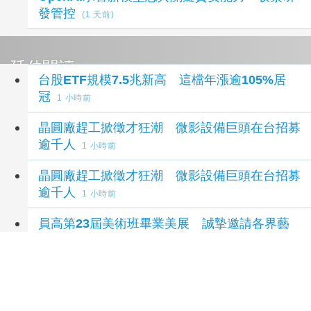
發管控
(1 天前)
延伸閱讀
台股ETF規模7.5兆新高 這檔年漲逾105%居
冠
1 小時前
晶圓廠趕工掀徵才狂潮 微影設備巨頭在台招募
逾千人
1 小時前
晶圓廠趕工掀徵才狂潮 微影設備巨頭在台招募
逾千人
1 小時前
員高第23屆美術班畢業美展 誠摯邀請各界藝
術愛好者蒞臨觀賞
2 小時前
成大研發超高功率鋁包銅導線 助電動車與AI發
展
13 小時前