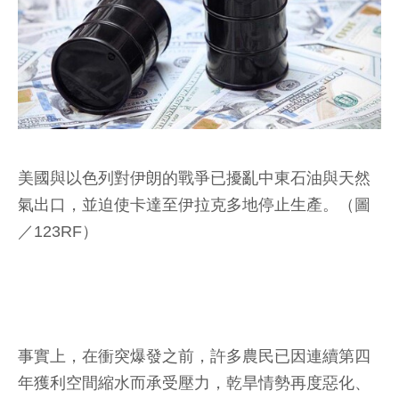
美國與以色列對伊朗的戰爭已擾亂中東石油與天然
氣出口，並迫使卡達至伊拉克多地停止生產。（圖
／123RF）
事實上，在衝突爆發之前，許多農民已因連續第四
年獲利空間縮水而承受壓力，乾旱情勢再度惡化、