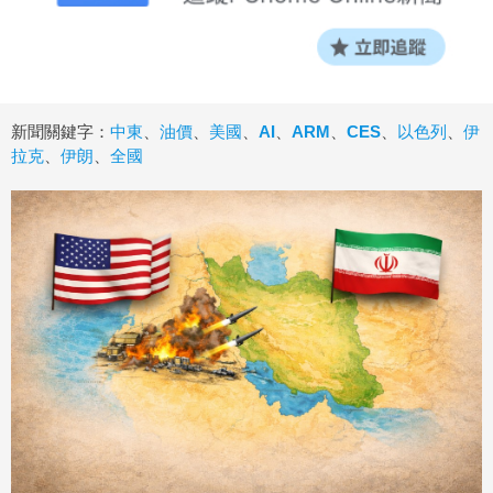
新聞關鍵字：
中東
、
油價
、
美國
、
AI
、
ARM
、
CES
、
以色列
、
伊
拉克
、
伊朗
、
全國