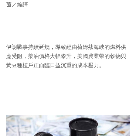
茵／編譯
伊朗戰事持續延燒，導致經由荷姆茲海峽的燃料供
應受阻，柴油價格大幅攀升，美國農業帶的穀物與
黃豆種植戶正面臨日益沉重的成本壓力。