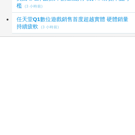
檻
(3 小時前)
任天堂Q1數位遊戲銷售首度超越實體 硬體銷量
持續疲軟
(3 小時前)
延伸閱讀
南韓外交部統一部公然對北韓政策意見相左 暴
露內部歧見
41 分鐘前
美國多晶矽關稅 經部：對太陽光電產業影響有
限
1 小時前
美國多晶矽關稅 經部：對太陽光電產業影響有
限
1 小時前
台股力守4萬4！法人研判持續震盪 逢低留意
這些族群
1 小時前