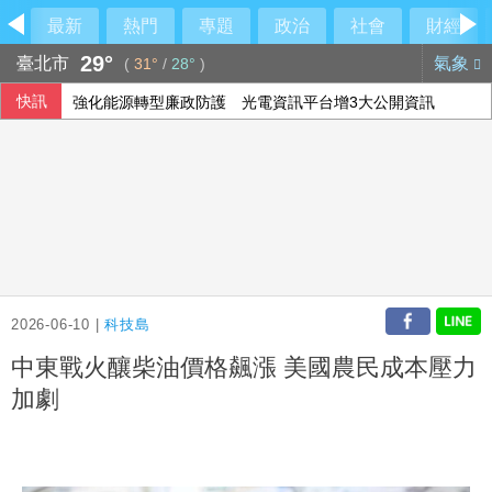
最新
熱門
專題
政治
社會
財經
29°
臺北市
氣象
(
31°
/
28°
)
快訊
強化能源轉型廉政防護 光電資訊平台增3大公開資訊
沙烏地、巴基斯坦與土耳其簽署共同防禦協定
美國多晶矽關稅 經部：對太陽光電產業影響有限
酒駕停車開車門與機車碰撞 吉安鄉公所副主任請辭
2026-06-10 |
科技島
中東戰火釀柴油價格飆漲 美國農民成本壓力
加劇