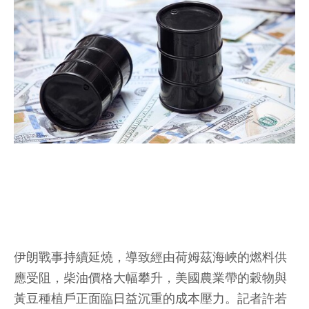
伊朗戰事持續延燒，導致經由荷姆茲海峽的燃料供
應受阻，柴油價格大幅攀升，美國農業帶的穀物與
黃豆種植戶正面臨日益沉重的成本壓力。
記者許若