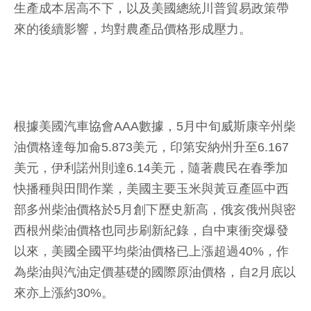
生產成本居高不下，以及美國總統川普貿易政策帶
來的後續影響，均對農產品價格形成壓力。
根據美國汽車協會AAA數據，5月中旬威斯康辛州柴
油價格達每加侖5.873美元，印第安納州升至6.167
美元，伊利諾州則達6.14美元，隨著農民在春季加
快播種與田間作業，美國主要玉米與黃豆產區中西
部多州柴油價格於5月創下歷史新高，俄亥俄州與密
西根州柴油價格也同步刷新紀錄，自中東衝突爆發
以來，美國全國平均柴油價格已上漲超過40%，作
為柴油與汽油定價基礎的國際原油價格，自2月底以
來亦上漲約30%。