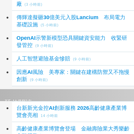
廠
(3 小時前)
傳輝達擬砸30億美元入股Lancium 布局電力
基礎設施
(5 小時前)
OpenAI示警新模型恐具關鍵資安能力 收緊研
發管控
(9 小時前)
人工智慧避險基金慘賠
(9 小時前)
因應AI風險 美專家：關鍵在建構防禦又不拖慢
創新
(9 小時前)
延伸閱讀
台新新光金控AI創新服務 2026高齡健康產業博
覽會亮相
14 小時前
高齡健康產業博覽會登場 金融壽險業大秀樂齡