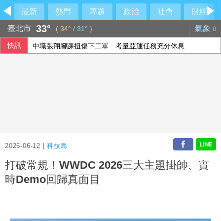
最新
熱門
專題
政治
社會
財經
33°
臺北市
氣象
(
34°
/
31°
)
快訊
中職張翔腳踝扭傷下二軍 考量亞運任務充分休息
油價連兩週凍漲 中油下週汽柴油價格不調整
颱風白海豚侵襲日本沖繩、鹿兒島 至少6人受傷
巨大轉虧為盈 上半年EPS1.11元H2審慎樂觀
2026-06-12 |
科技島
打破常規！WWDC 2026三大主題掛帥、實
時Demo回歸真面目