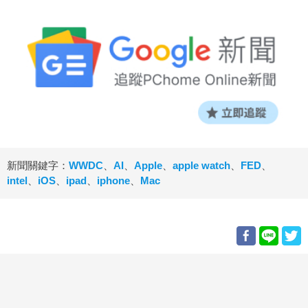
新聞關鍵字：
WWDC
、
AI
、
Apple
、
apple watch
、
FED
、
intel
、
iOS
、
ipad
、
iphone
、
Mac