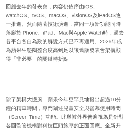
回顧去年的發表會，內容仍依序由iOS、
watchOS、tvOS、macOS、visionOS及iPadOS逐
一推進。然而隨著技術演進，當同一項新功能同時
落腳於iPhone、iPad、Mac與Apple Watch時，過去
各平台各自為政的解說方式已不再適用。2026年成
為蘋果生態圈整合度高到足以讓舊版發表會架構顯
得「非必要」的關鍵轉折點。
除了架構大搬風，蘋果今年更罕見地撥出超過10分
鐘的精華時間，專門闡述兒童安全與螢幕使用時間
（Screen Time）功能。此舉被外界普遍視為是針對
各國監管機構對科技巨頭施壓的正面回應。全新升