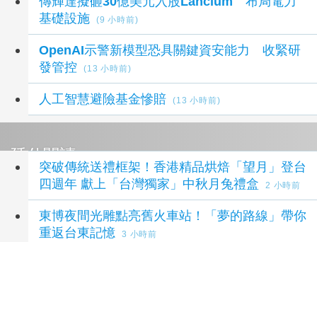
傳輝達擬砸30億美元入股Lancium 布局電力
基礎設施
(9 小時前)
OpenAI示警新模型恐具關鍵資安能力 收緊研
發管控
(13 小時前)
人工智慧避險基金慘賠
(13 小時前)
延伸閱讀
突破傳統送禮框架！香港精品烘焙「望月」登台
四週年 獻上「台灣獨家」中秋月兔禮盒
2 小時前
東博夜間光雕點亮舊火車站！「夢的路線」帶你
重返台東記憶
3 小時前
東博夜間光雕點亮舊火車站！「夢的路線」帶你
重返台東記憶
5 小時前
獅子座新月伴日蝕！12星座一週運勢出爐 天