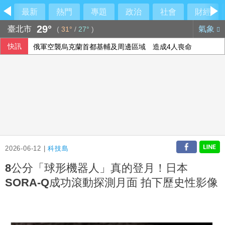
最新
熱門
專題
政治
社會
財經
29°
臺北市
氣象
(
31°
/
27°
)
快訊
俄軍空襲烏克蘭首都基輔及周邊區域 造成4人喪命
今彩539第115192期 頭獎1注中獎
2026-06-12 |
科技島
8公分「球形機器人」真的登月！日本
SORA-Q成功滾動探測月面 拍下歷史性影像