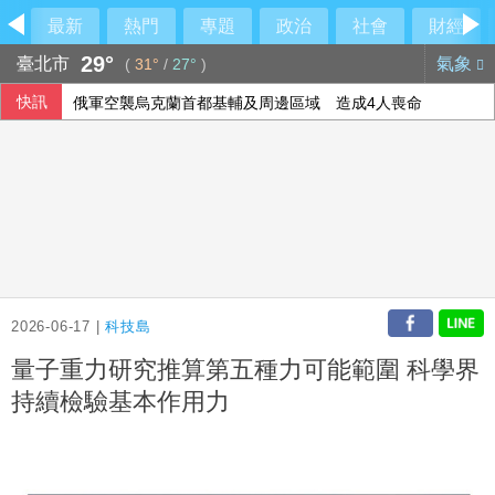
最新
熱門
專題
政治
社會
財經
29°
臺北市
氣象
(
31°
/
27°
)
快訊
俄軍空襲烏克蘭首都基輔及周邊區域 造成4人喪命
今彩539第115192期 頭獎1注中獎
2026-06-17 |
科技島
量子重力研究推算第五種力可能範圍 科學界
持續檢驗基本作用力