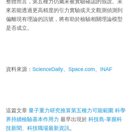
整體而言，第五種力仍屬未被實驗確認的假說。未
來若能透過更高精度的引力實驗或天文觀測偵測到
偏離現有理論的訊號，將有助於檢驗相關理論模型
是否成立。
資料來源：
ScienceDaily
、
Space.com
、
INAF
這篇文章
量子重力研究推算第五種力可能範圍 科學
界持續檢驗基本作用力
最早出現於
科技島-掌握科
技新聞、科技職場最新資訊
。