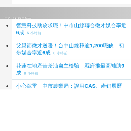
延伸閱讀
智慧科技助攻求職！中市山線聯合徵才媒合率近
6成
6 小時前
父親節徵才送暖！台中山線釋逾1,200職缺 初
步媒合率近6成
6 小時前
花蓮在地產苦茶油自主檢驗 縣府推最高補助9
成
8 小時前
小心踩雷 中市農業局：誤用CAS、產銷履歷
標示恐遭罰
14 小時前
【夏一新專欄】監察院不是酬庸場所 賴清德提
名的監委適任嗎？
15 小時前