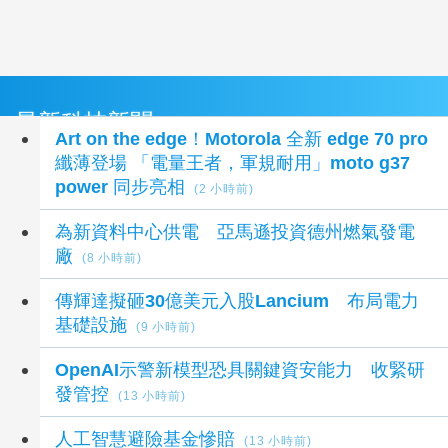
最新科技新聞
Art on the edge！Motorola 全新 edge 70 pro
纖薄登場 「電量王者，軍規耐用」moto g37
power 同步亮相
(2 小時前)
為新資料中心供電 亞馬遜投資德州燃氣發電
廠
(8 小時前)
傳輝達擬砸30億美元入股Lancium 布局電力
基礎設施
(9 小時前)
OpenAI示警新模型恐具關鍵資安能力 收緊研
發管控
(13 小時前)
人工智慧避險基金慘賠
(13 小時前)