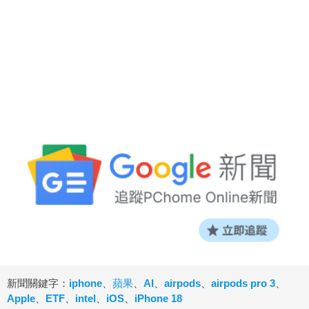
新聞關鍵字：
iphone
、
蘋果
、
AI
、
airpods
、
airpods pro 3
、
Apple
、
ETF
、
intel
、
iOS
、
iPhone 18