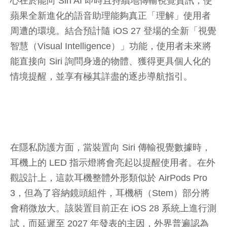
心在於能向 Siri AI 即時且持續地傳輸視覺資訊，使
蘋果全新進化的語音助理能夠真正「理解」使用者
周遭的環境。結合預計隨 iOS 27 登場的全新「視覺
智慧（Visual Intelligence）」功能，使用者未來將
能直接向 Siri 詢問身邊的物體、獲得更具個人化的
情境提醒，並享有極其詳盡的逐步導航指引。
在隱私防護方面，當裝置向 Siri 傳輸視覺數據時，
耳機上的 LED 指示燈將會亮起以提醒使用者。在外
觀設計上，這款耳機整體外形類似於 AirPods Pro
3，但為了容納鏡頭組件，耳機柄（Stem）部分將
會稍微放大。該裝置目前正在 iOS 28 系統上進行測
試，而延遲至 2027 年發表的主因，外界普遍認為