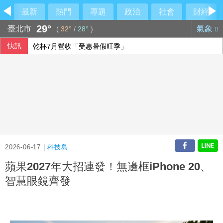
最新
熱門
專題
政治
社會
財經
29°
臺北市
氣象
(
32°
/
28°
)
快訊
乾杯7月營收「受惠暑假旺季」
美升息預期降溫 新台幣量縮升值收32.231元
英海軍無人艇爆重大安全漏洞 曾秘密向中國傳送資料
長榮航7月營收歷史次高 中華航空衝新高
2026-06-17 |
科技島
蘋果2027年大招連發！無邊框iPhone 20、
智慧眼鏡齊發