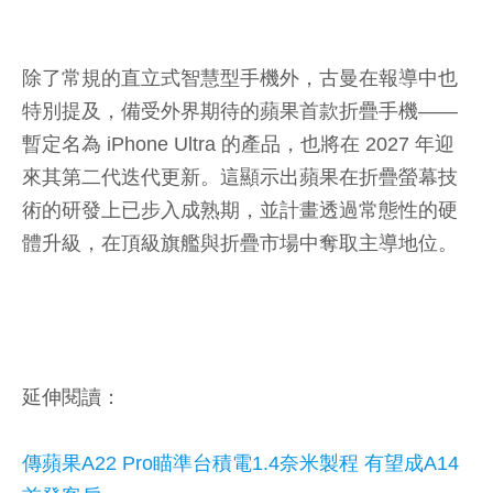
除了常規的直立式智慧型手機外，古曼在報導中也
特別提及，備受外界期待的蘋果首款折疊手機——
暫定名為 iPhone Ultra 的產品，也將在 2027 年迎
來其第二代迭代更新。這顯示出蘋果在折疊螢幕技
術的研發上已步入成熟期，並計畫透過常態性的硬
體升級，在頂級旗艦與折疊市場中奪取主導地位。
延伸閱讀：
傳蘋果A22 Pro瞄準台積電1.4奈米製程 有望成A14