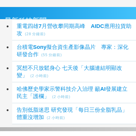
最新科技新聞
重電四雄7月營收攀同期高峰 AIDC應用拉貨助
攻
(28 分鐘前)
台積電Sony擬合資生產影像晶片 專家：深化
研發合作
(55 分鐘前)
冥想不只放鬆身心 七天後「大腦連結明顯改
變」
(2 小時前)
哈佛歷史學家示警科技介入治理 籲AI發展建立
民主「護欄」
(2 小時前)
告別低脂迷思 研究發現「每日三份全脂乳品」
體重沒增加
(2 小時前)