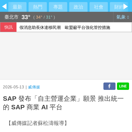
最新
熱門
專題
政治
社會
財經
33°
臺北市
氣象
(
34°
/
31°
)
快訊
假消息助長休達移民潮 歐盟籲平台強化管控措施
突破中國打壓 台灣獲邀出席太平洋島國論壇峰會
直擊／漢光採訪遇白海豚亂流！松機暴雨曝
中國雲南民眾火把節發生意外 16人燒傷
2026-05-13 |
威傳媒
SAP 發布「自主營運企業」願景 推出統一
的 SAP 商業 AI 平台
【威傳媒記者蘇松濤報導】