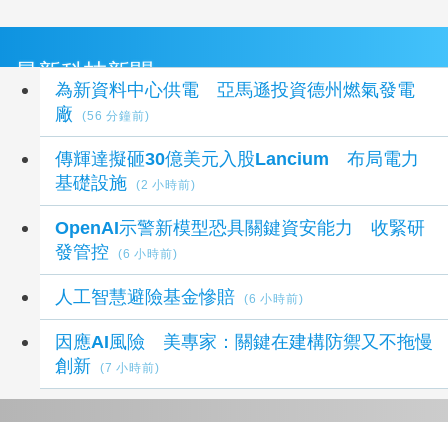
最新科技新聞
為新資料中心供電 亞馬遜投資德州燃氣發電
廠
(56 分鐘前)
傳輝達擬砸30億美元入股Lancium 布局電力
基礎設施
(2 小時前)
OpenAI示警新模型恐具關鍵資安能力 收緊研
發管控
(6 小時前)
人工智慧避險基金慘賠
(6 小時前)
因應AI風險 美專家：關鍵在建構防禦又不拖慢
創新
(7 小時前)
延伸閱讀