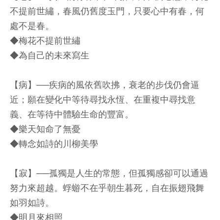
不提前世繡，春風仍舊度玉門，只要心中有春，何
處不是春。
◆梅花不提前世繡
◆為自己的未來寫生
【病】──疾病的風依舊吹拂，衰老的步伐仍會逼
近；願在變化中等待尋找永恆、在重複中尋找意
義、在等待中體驗生命的豐富。
◆樂天知命了無憂
◆轉念如詩的川柳美學
【寂】──孤獨是人生的常態，但孤獨感卻可以通過
努力來超越。蜉蝣不在乎朝生暮死，自在振翅飛舞
如羽如詩。
◆明月來相照