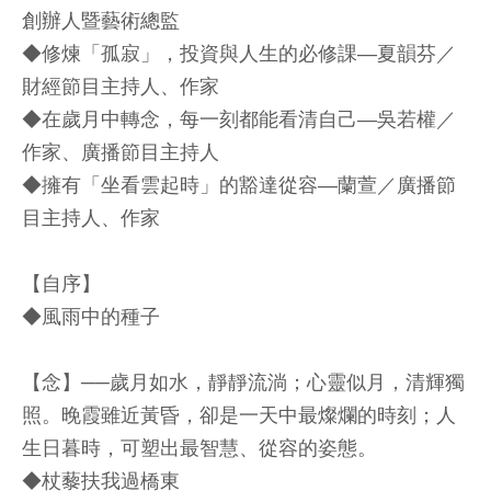
創辦人暨藝術總監
◆修煉「孤寂」，投資與人生的必修課—夏韻芬／
財經節目主持人、作家
◆在歲月中轉念，每一刻都能看清自己—吳若權／
作家、廣播節目主持人
◆擁有「坐看雲起時」的豁達從容—蘭萱／廣播節
目主持人、作家
【自序】
◆風雨中的種子
【念】──歲月如水，靜靜流淌；心靈似月，清輝獨
照。晚霞雖近黃昏，卻是一天中最燦爛的時刻；人
生日暮時，可塑出最智慧、從容的姿態。
◆杖藜扶我過橋東