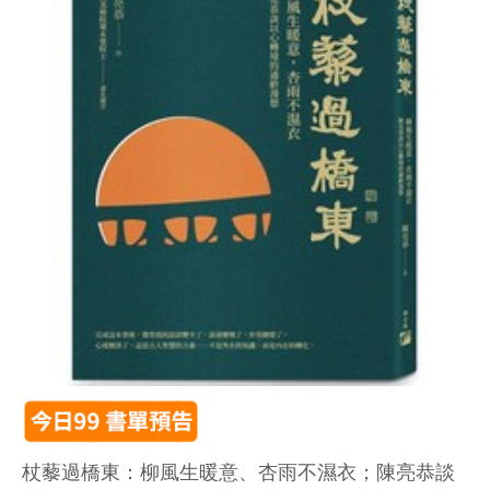
杖藜過橋東：柳風生暖意、杏雨不濕衣；陳亮恭談