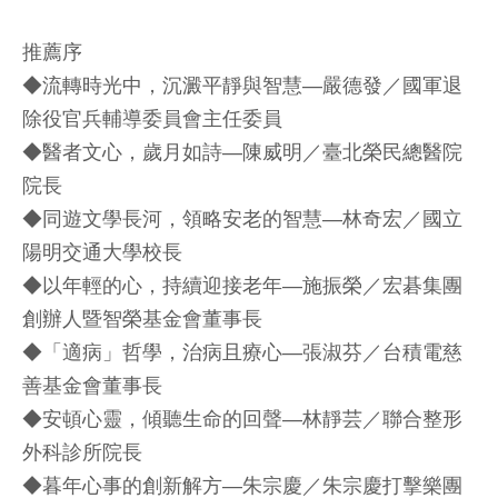
推薦序
◆流轉時光中，沉澱平靜與智慧—嚴德發／國軍退
除役官兵輔導委員會主任委員
◆醫者文心，歲月如詩—陳威明／臺北榮民總醫院
院長
◆同遊文學長河，領略安老的智慧—林奇宏／國立
陽明交通大學校長
◆以年輕的心，持續迎接老年—施振榮／宏碁集團
創辦人暨智榮基金會董事長
◆「適病」哲學，治病且療心—張淑芬／台積電慈
善基金會董事長
◆安頓心靈，傾聽生命的回聲—林靜芸／聯合整形
外科診所院長
◆暮年心事的創新解方—朱宗慶／朱宗慶打擊樂團