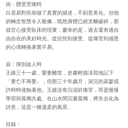
病：體受苦痛時
白居易對疾病做了真實的描述，不刻意美化。但他
的轉念智慧令人敬佩，既然身體已經支離破碎，那
就甘心接受臥床的現實；慶幸的是，過去還有過自
由自在的美好時光。從抗拒到接受、從痛苦到感恩
的心境轉換著實不易。
寂：揮別故人時
王維三十一歲，愛妻離世，史書輕描淡寫地記下
「妻亡不再娶」，但那三十年歲月，深沉的寂寥或
許時時侵蝕著他。王維沒有沉溺於痛苦，而是慢慢
學習與孤獨共處。在山水間沉澱孤獨，將失去化為
詩意，這是一種溫柔的風景。
目錄：