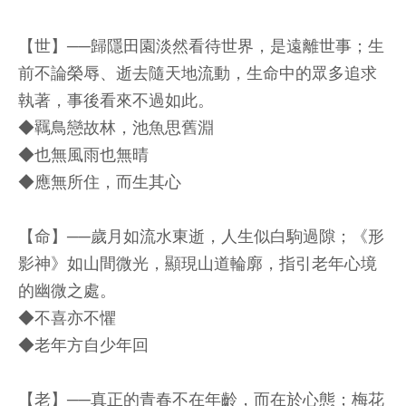
【世】──歸隱田園淡然看待世界，是遠離世事；生
前不論榮辱、逝去隨天地流動，生命中的眾多追求
執著，事後看來不過如此。
◆羈鳥戀故林，池魚思舊淵
◆也無風雨也無晴
◆應無所住，而生其心
【命】──歲月如流水東逝，人生似白駒過隙；《形
影神》如山間微光，顯現山道輪廓，指引老年心境
的幽微之處。
◆不喜亦不懼
◆老年方自少年回
【老】──真正的青春不在年齡，而在於心態；梅花