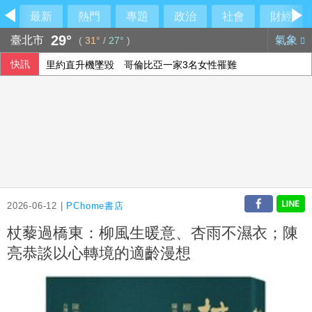
最新
熱門
專題
政治
社會
財經
29°
臺北市
氣象
(
31°
/
27°
)
快訊
里約直升機墜毀 哥倫比亞一家3名女性罹難
伊朗列荷莫茲全面開放條件 要美同意終戰並撤軍
2026-06-12 |
PChome書店
杖藜過橋東：柳風生暖意、杏雨不濕衣；陳
亮恭談以心轉境的適齡漫想