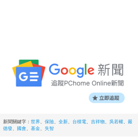
新聞關鍵字：
世界
、
保險
、
全新
、
台積電
、
吉祥物
、
吳若權
、
嚴
德發
、
國會
、
基金
、
失智