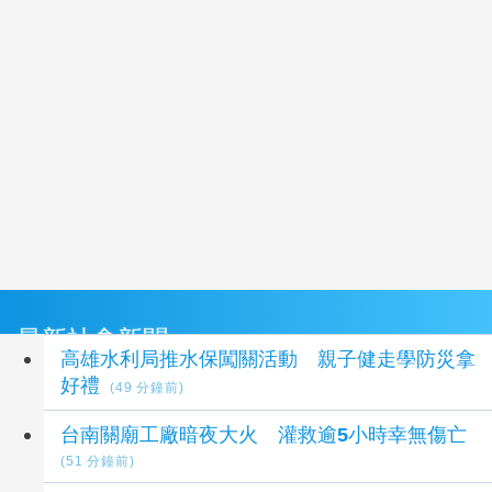
最新社會新聞
高雄水利局推水保闖關活動 親子健走學防災拿
好禮
(49 分鐘前)
台南關廟工廠暗夜大火 灌救逾5小時幸無傷亡
(51 分鐘前)