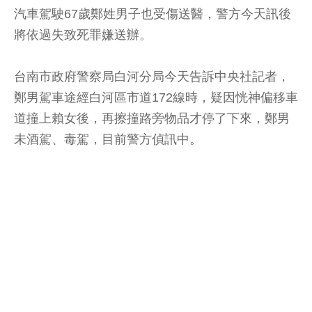
汽車駕駛67歲鄭姓男子也受傷送醫，警方今天訊後
將依過失致死罪嫌送辦。
台南市政府警察局白河分局今天告訴中央社記者，
鄭男駕車途經白河區市道172線時，疑因恍神偏移車
道撞上賴女後，再擦撞路旁物品才停了下來，鄭男
未酒駕、毒駕，目前警方偵訊中。