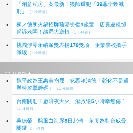
「創意私房」案最新！狼師重犯「39罪全獲減
刑」
(1 小時前)
獨／德朗火鍋招牌雞湯燙傷3歲童 店員違規卻
起訴老闆！結局大逆轉
(1 小時前)
桃園淨零永續頒獎表揚179獎項 企業學校攜手
減碳
(1 小時前)
延伸閱讀
魏平政為王惠美抱屈 怒轟賴清德「彰化不是選
舉時攻擊籌碼」
31 分鐘前
台南關廟工廠暗夜大火 灌救逾5小時幸無傷亡
51 分鐘前
吳德榮：颱風白海豚8日北轉 角度為對台威脅
關鍵
2 小時前