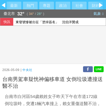
最新
熱門
專題
政治
社會
財經
32°
臺北市
氣象
(
34°
/
28°
)
快訊
東發號慘被出征「塗掉簽名」 沈伯洋贊成
9艘共艦6架次共機擾台 國軍嚴密監控
台股早盤跌逾500點 權值股漲跌互見
新台幣開盤升2.5分 為32.29元
2026-05-09 |
中央社
台南男駕車疑恍神偏移車道 女倒垃圾遭撞送
醫不治
台南市白河區54歲賴姓女子昨天下午在市道172線
倒垃圾時，突遭1輛汽車撞上，賴女重傷送醫不治，